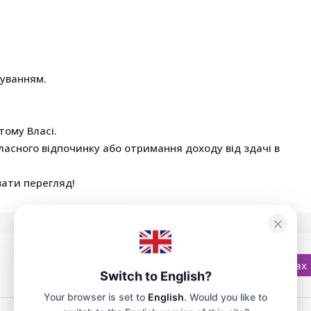
уванням.
.
тому Власі.
ласного відпочинку або отримання доходу від здачі в
вати перегляд!
Відкрити на Google Картах
Switch to English?
Your browser is set to
English
. Would you like to