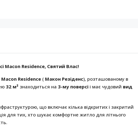
і Macon Residence, Святий Влас!
і
Macon Residence
(
Макон Резіденс
), розташованому в
щею
32 м²
знаходиться на
3-му поверсі
і має чудовий
вид
фраструктурою, що включає кілька відкритих і закритий
ція для тих, хто шукає комфортне житло для літнього
ть.