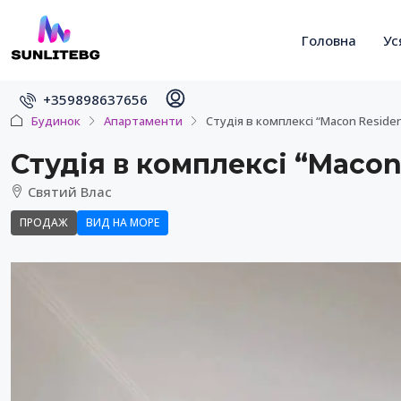
Головна
Ус
+359898637656
Будинок
Апартаменти
Студія в комплексі “Macon Reside
Студія в комплексі “Macon
Святий Влас
ПРОДАЖ
ВИД НА МОРЕ