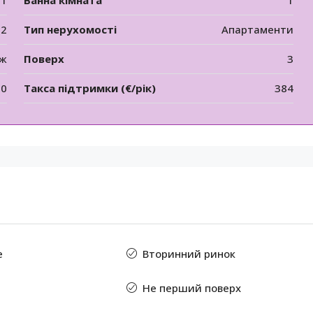
1
Ванна кімната
1
12
Тип нерухомості
Апартаменти
аж
Поверх
3
00
Такса підтримки (€/рік)
384
е
Вторинний ринок
Не перший поверх