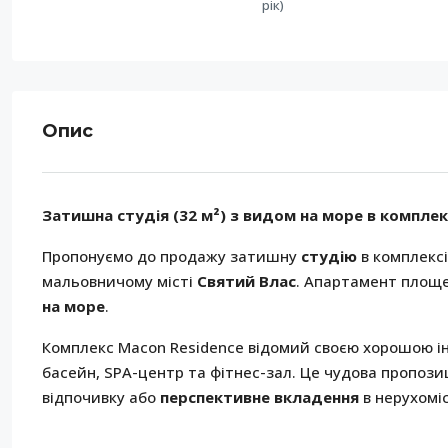
рік)
Опис
Затишна студія (32 м²) з видом на море в комплекс
Пропонуємо до продажу затишну
студію
в комплекс
мальовничому місті
Святий Влас
. Апартамент пло
на море
.
Комплекс Macon Residence відомий своєю хорошою ін
басейн, SPA-центр та фітнес-зал. Це чудова пропози
відпочивку або
перспективне вкладення
в нерухоміс