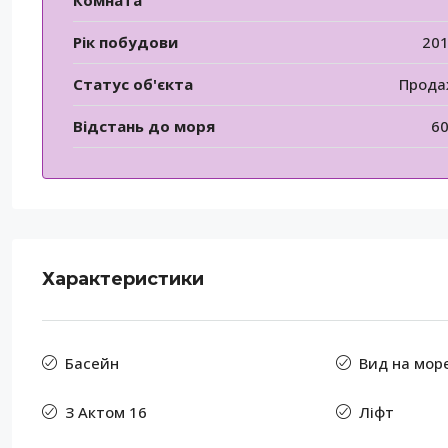
Комната
Рік побудови
20
Статус об'єкта
Прод
Відстань до моря
6
Характеристики
Басейн
Вид на мор
З Актом 16
Ліфт