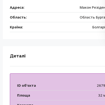
Адреса:
Макон Резіде
Область:
Область Бург
Країна:
Болгар
Деталі
ID об'єкта
267
Площа
32 