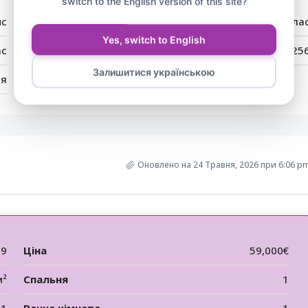
switch to the English version of this site?
нс
Місто:
Святий Вла
Yes, switch to English
ас
Індекс:
825
Залишитися українською
ія
Оновлено на 24 Травня, 2026 при 6:06 p
99
Ціна
59,000€
м²
Спальня
1