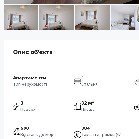
Опис об'єкта
Апартаменти
1
Тип нерухомості
Спальня
3
32 м²
Поверх
Площа
600
384
Відстань до моря
Такса підтримки (€/