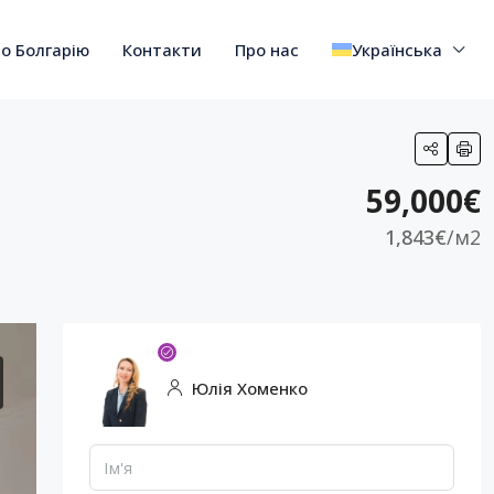
о Болгарію
Контакти
Про нас
Українська
59,000€
1,843€
/м2
Юлія Хоменко