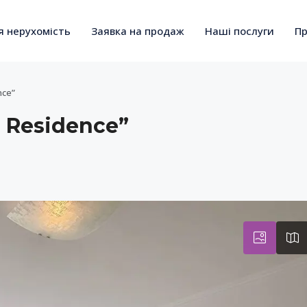
я нерухомість
Заявка на продаж
Наші послуги
Пр
nce”
 Residence”