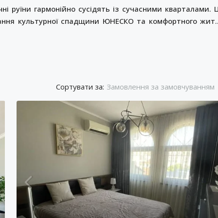
ні руїни гармонійно сусідять із сучасними кварталами. 
днання культурної спадщини ЮНЕСКО та комфортного жит
Сортувати за:
Замовлення за замовчуванням
86,000€
1,720€
/м²
атний апартамент у
Двокімнатна квартира 
му будинку
комплексі “Belle View”
лас
Святий Влас