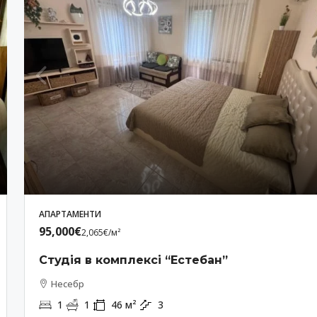
АПАРТАМЕНТИ
95,000€
2,065€
/м²
Студія в комплексі “Естебан”
Несебр
1
1
46
м²
3