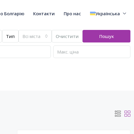
о Болгарію
Контакти
Про нас
Українська
Тип
Всі міста
Очистити
Пошук