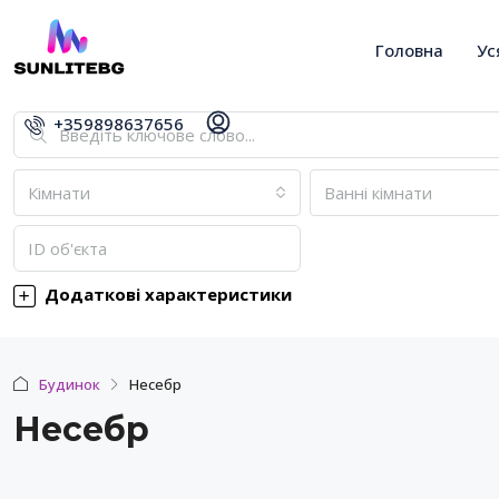
Головна
Ус
+359898637656
Кімнати
Ванні кімнати
Додаткові характеристики
Будинок
Несебр
Несебр