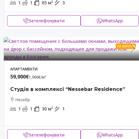
1
1
65
м²
3
Зателефонувати
WhatsApp
НА ВИПЛАТ
АПАРТАМЕНТИ
59,000€
1,966€
/м²
Студія в комплексі “Nessebar Residence”
Несебр
1
1
30
м²
1
Зателефонувати
WhatsApp