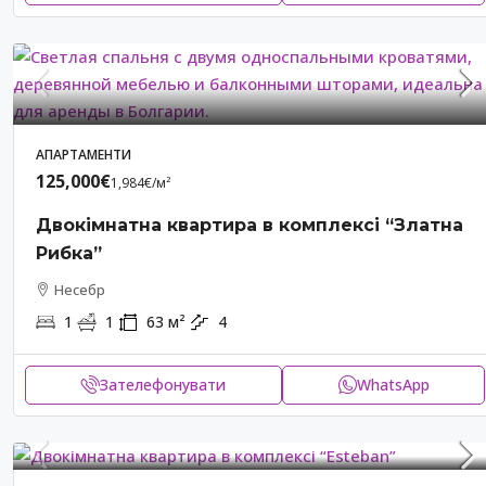
АПАРТАМЕНТИ
125,000€
1,984€
/м²
Двокімнатна квартира в комплексі “Златна
Рибка”
Несебр
1
1
63
м²
4
Зателефонувати
WhatsApp