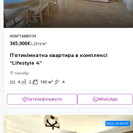
2
2
АПАРТАМЕНТ
АПАРТАМЕНТИ
365,000€
2,281€
/м²
П’ятикімнатна квартира в комплексі
“Lifestyle 4”
Несебр
4
2
160
м²
4
Зателефонувати
WhatsApp
ВИД НА МОРЕ