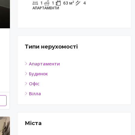
1
1
63
м²
4
АПАРТАМЕНТИ
АП
Типи нерухомості
Апартаменти
Будинок
Офіс
Вілла
Міста