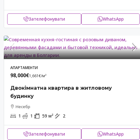
Зателефонувати
WhatsApp
АПАРТАМЕНТИ
98,000€
1,661€
/м²
Двокімнатна квартира в житловому
будинку
Несебр
1
1
59
м²
2
Зателефонувати
WhatsApp