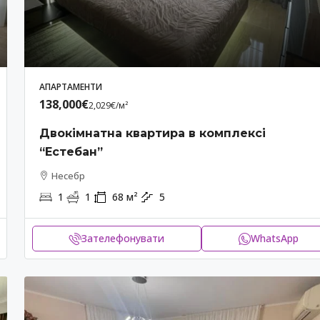
100
м²
3
1
1
50
м²
2
И
АПАРТАМЕНТИ
АПАРТАМЕНТИ
138,000€
2,029€
/м²
Двокімнатна квартира в комплексі
“Естебан”
Несебр
1
1
68
м²
5
Зателефонувати
WhatsApp