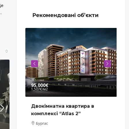
Це
тя
Рекомендовані об’єкти
95,000€
99
1,507€
/м2
990
в
Двокімнатна квартира в
Тр
комплексі “Atlas 2”
жи
Бургас