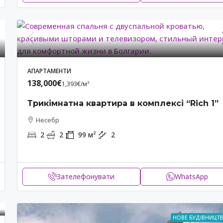
АПАРТАМЕНТИ
138,000€
1,393€
/м²
Трикімнатна квартира в комплексі “Rich 1”
Несебр
2
2
99
м²
2
Зателефонувати
WhatsApp
НОВЕ БУДІВНИЦТ