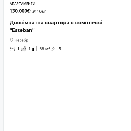
АПАРТАМЕНТИ
130,000€
1,911€
/м²
Двокімнатна квартира в комплексі
“Esteban”
Несебр
1
1
68
м²
5