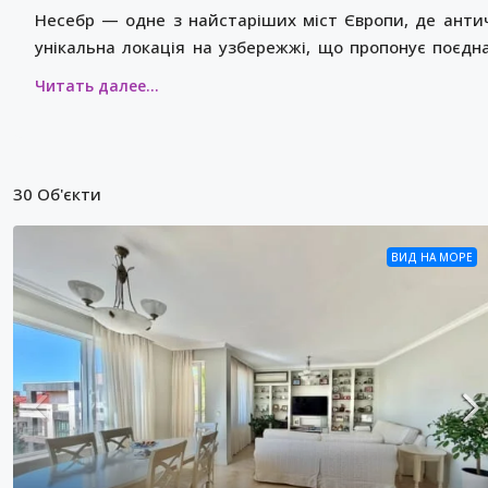
Несебр — одне з найстаріших міст Європи, де антич
унікальна локація на узбережжі, що пропонує поє
біля моря.
30 Об'єкти
ВИД НА МОРЕ
99,000€
990€
/м2
Трикімн
житлово
Святий В