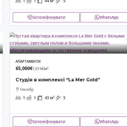
1
1
44
м²
5
Зателефонувати
WhatsApp
АПАРТАМЕНТИ
65,000€
1,511€
/м²
Студія в комплексі “La Mer Gold”
Несебр
1
1
43
м²
5
Зателефонувати
WhatsApp