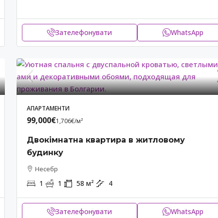
Зателефонувати
WhatsApp
АПАРТАМЕНТИ
99,000€
1,706€
/м²
Двокімнатна квартира в житловому
будинку
Несебр
1
1
58
м²
4
Зателефонувати
WhatsApp