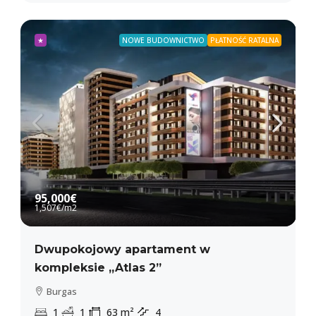
★
NOWE BUDOWNICTWO
PŁATNOŚĆ RATALNA
95,000€
1,507€
/m2
Dwupokojowy apartament w
kompleksie „Atlas 2”
Burgas
1
1
63
m²
4