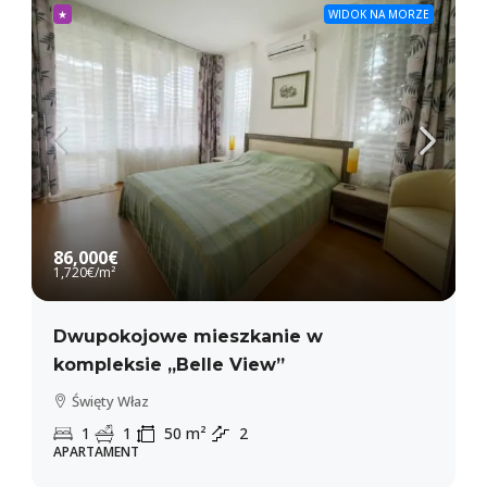
★
WIDOK NA MORZE
86,000€
1,720€
/m²
Dwupokojowe mieszkanie w
kompleksie „Belle View”
Święty Właz
1
1
50
m²
2
APARTAMENT