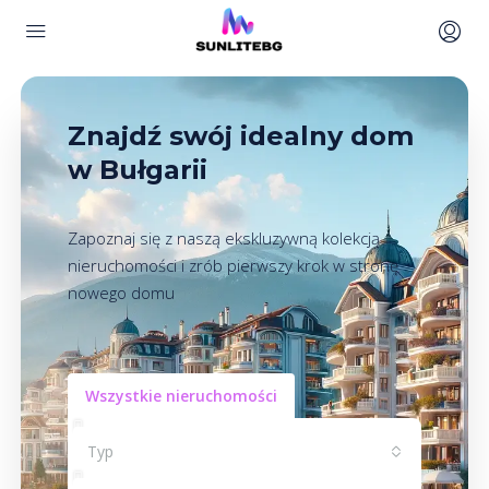
Znajdź swój idealny dom
w Bułgarii
Zapoznaj się z naszą ekskluzywną kolekcją
nieruchomości i zrób pierwszy krok w stronę
nowego domu
Wszystkie nieruchomości
Typ