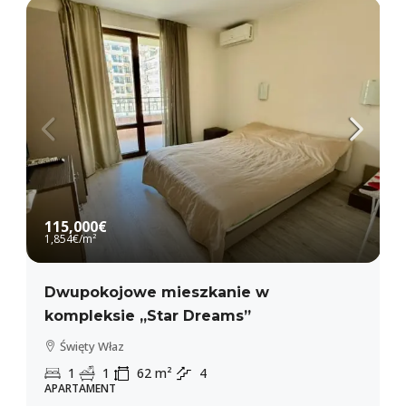
115,000€
1,854€
/m²
Dwupokojowe mieszkanie w
kompleksie „Star Dreams”
Święty Właz
1
1
62
m²
4
APARTAMENT