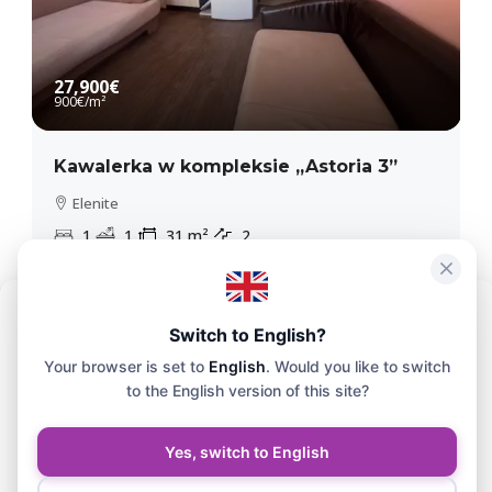
27,900€
900€
/m²
Kawalerka w kompleksie „Astoria 3”
Elenite
1
1
31
m²
2
APARTAMENT
Aby zapewnić maksymalną wygodę, korzystamy z technologii takich jak
Switch to English?
pliki cookie do przechowywania i/lub uzyskiwania dostępu do
Your browser is set to
English
. Would you like to switch
informacji o Twoim urządzeniu. Zgoda na korzystanie z tych technologii
pozwoli nam przetwarzać na tej stronie dane, takie jak historia
to the English version of this site?
przeglądania czy unikalne identyfikatory.
Yes, switch to English
Zaakceptuj