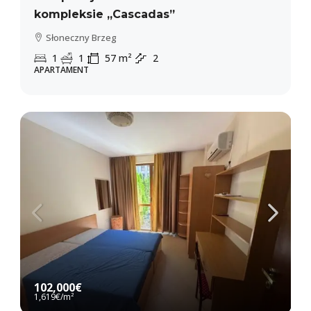
kompleksie „Cascadas”
Słoneczny Brzeg
1
1
57
m²
2
APARTAMENT
102,000€
1,619€
/m²