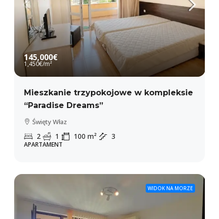
145,000€
1,450€
/m²
Mieszkanie trzypokojowe w kompleksie
“Paradise Dreams”
Święty Właz
2
1
100
m²
3
APARTAMENT
WIDOK NA MORZE