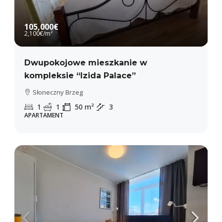
105,000€
2,100€
/m²
Dwupokojowe mieszkanie w
kompleksie “Izida Palace”
Słoneczny Brzeg
1
1
50
m²
3
APARTAMENT