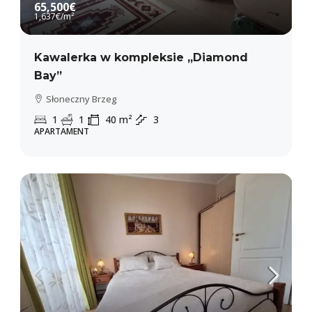
65,500€
1,637€
/m²
Kawalerka w kompleksie „Diamond
Bay”
Słoneczny Brzeg
1
1
40
m²
3
APARTAMENT