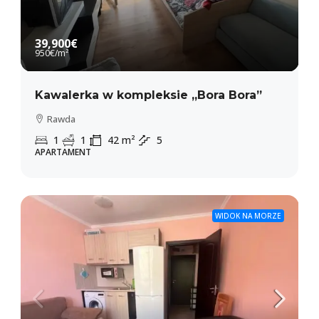
39,900€
950€
/m²
Kawalerka w kompleksie „Bora Bora”
Rawda
1
1
42
m²
5
APARTAMENT
WIDOK NA MORZE