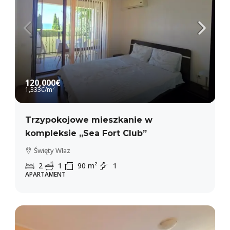
120,000€
1,333€
/m²
Trzypokojowe mieszkanie w
kompleksie „Sea Fort Club”
Święty Właz
2
1
90
m²
1
APARTAMENT