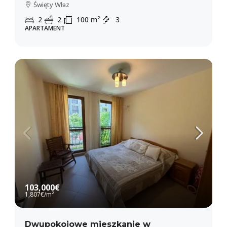
Święty Właz
2
2
100
m²
3
APARTAMENT
103,000€
1,807€
/m²
Dwupokojowe mieszkanie w