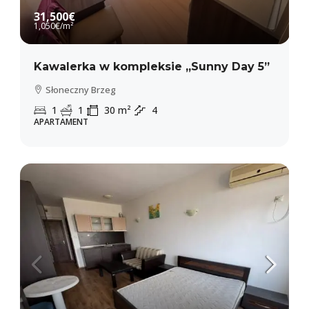
31,500€
1,050€
/m²
Kawalerka w kompleksie „Sunny Day 5”
Słoneczny Brzeg
1
1
30
m²
4
APARTAMENT