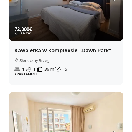
72,000€
2,000€
/m²
Kawalerka w kompleksie „Dawn Park”
Słoneczny Brzeg
1
1
36
m²
5
APARTAMENT