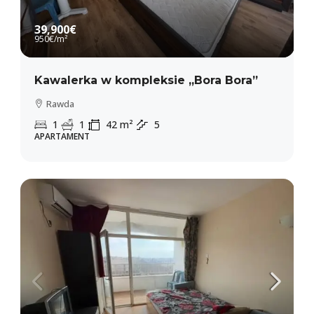
39,900€
950€
/m²
Kawalerka w kompleksie „Bora Bora”
Rawda
1
1
42
m²
5
APARTAMENT