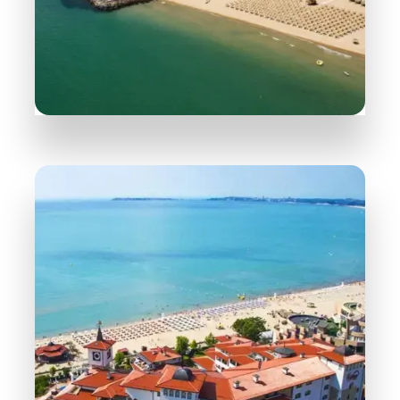
165 Obiektów
Święty Właz