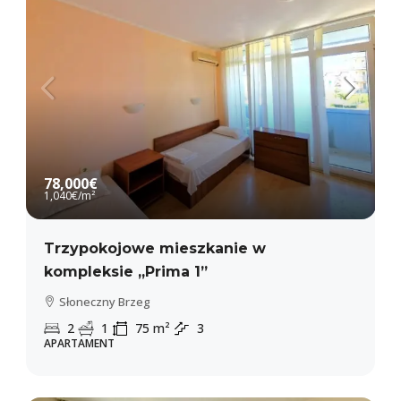
78,000€
1,040€
/m²
Trzypokojowe mieszkanie w
kompleksie „Prima 1”
Słoneczny Brzeg
2
1
75
m²
3
APARTAMENT