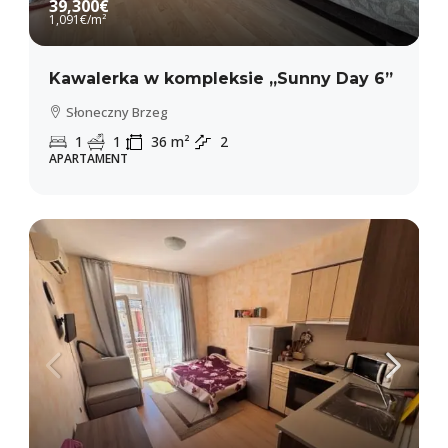
39,300€
1,091€
/m²
Kawalerka w kompleksie „Sunny Day 6”
Słoneczny Brzeg
1
1
36
m²
2
APARTAMENT