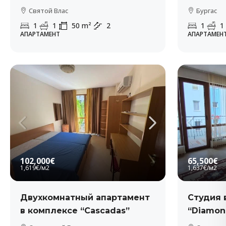
Святой Влас
Бургас
1
1
50
m²
2
1
1
АПАРТАМЕНТ
АПАРТАМЕН
102,000€
65,500€
1,619€
/м2
1,637€
/м2
Двухкомнатный апартамент
Студия 
в комплексе “Cascadas”
“Diamon