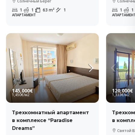
Солнечный Берег
Солнечн
1
1
63
m²
1
1
1
АПАРТАМЕНТ
АПАРТАМЕН
145,000€
120,000€
1,450€
/м2
1,333€
/м2
Трехкомнатный апартамент
Трехком
в комплексе “Paradise
в компле
Dreams”
Святой В