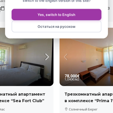
switch to the English version of this site?
ый Берег
Солнечный Берег
40
m²
3
1
1
50
m²
3
Т
АПАРТАМЕНТ
Yes, switch to English
Остаться на русском
ВИД НА МОРЕ
78,000€
1,040€
/м2
натный апартамент
Трехкомнатный апар
ксе “Sea Fort Club”
в комплексе “Prima 1
лас
Солнечный Берег