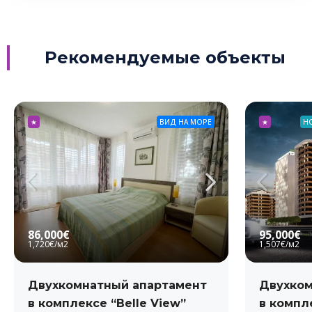
Рекомендуемые объекты
★
ВИД НА МОРЕ
★
Н
86,000€
95,000€
1,720€
/м2
1,507€
/м2
Двухкомнатный апартамент
Двухком
в комплексе “Belle View”
в компле