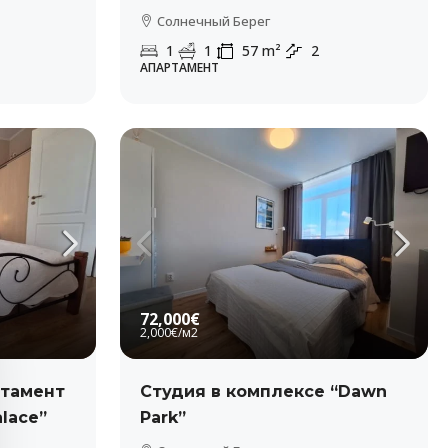
Солнечный Берег
1
1
57
m²
2
АПАРТАМЕНТ
72,000€
2,000€
/м2
ртамент
Студия в комплексе “Dawn
alace”
Park”