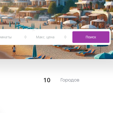
омнаты
Макс. цена
Поиск
10
Городов