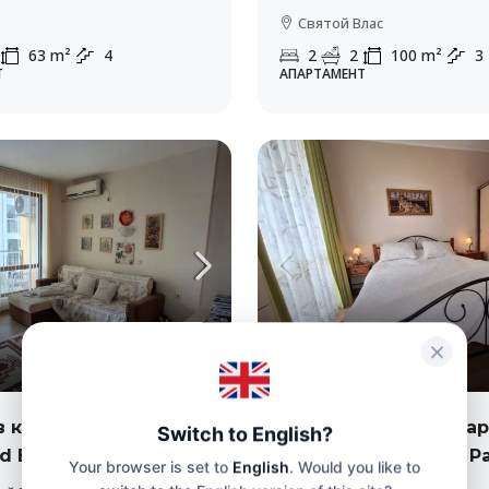
Святой Влас
63
m²
4
2
2
100
m²
3
Т
АПАРТАМЕНТ
105,000€
2,100€
/м2
в комплексе
Двухкомнатный апа
Switch to English?
d Bay”
в комплексе “Izida P
Your browser is set to
English
. Would you like to