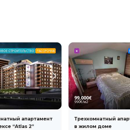
ОВОЕ СТРОИТЕЛЬСТВО
РАССРОЧКА
★
99,000€
990€
/м2
натный апартамент
Трехкомнатный апар
ксе “Atlas 2”
в жилом доме