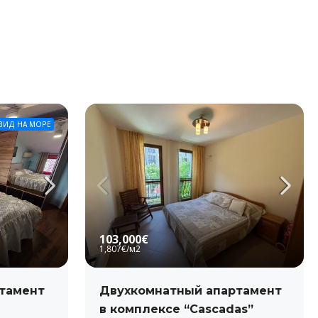
ВИД НА МОРЕ
103,000€
1,807€
/м2
тамент
Двухкомнатный апартамент
в комплексе “Cascadas”