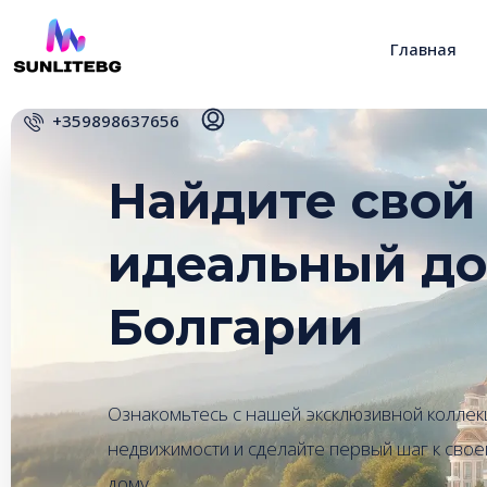
Главная
+359898637656
Найдите свой
идеальный до
Болгарии
Ознакомьтесь с нашей эксклюзивной коллек
недвижимости и сделайте первый шаг к сво
дому