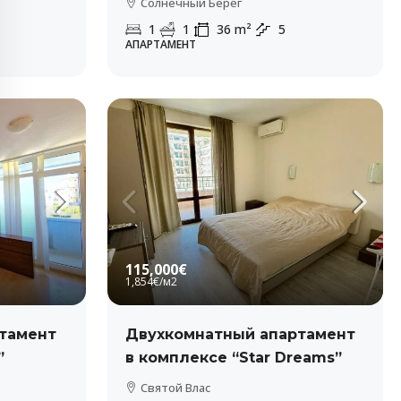
Солнечный Берег
1
1
36
m²
5
АПАРТАМЕНТ
115,000€
1,854€
/м2
тамент
Двухкомнатный апартамент
”
в комплексе “Star Dreams”
Святой Влас