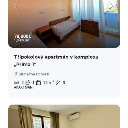
78,000€
1,040€
/m²
Třípokojový apartmán v komplexu
„Prima 1“
Slunečné Pobřeží
2
1
75
m²
3
APARTMÁN