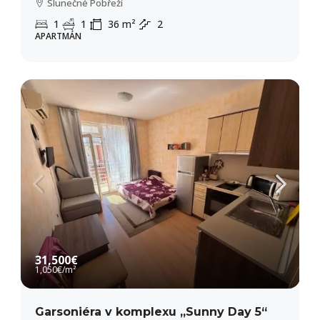
Slunečné Pobřeží
1
1
36
m²
2
APARTMÁN
31,500€
1,050€
/m²
Garsoniéra v komplexu „Sunny Day 5“