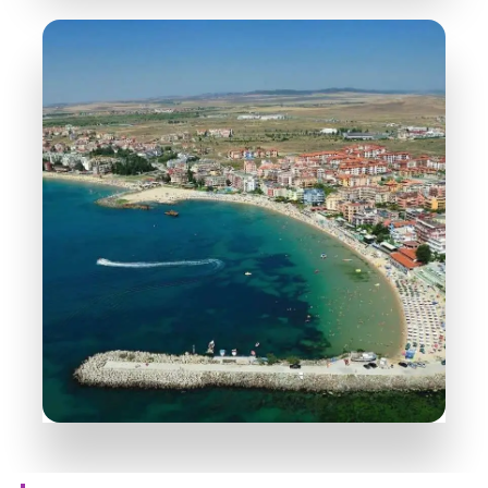
Nesebar
PODROBNĚJI
38 Objektů
Ravda