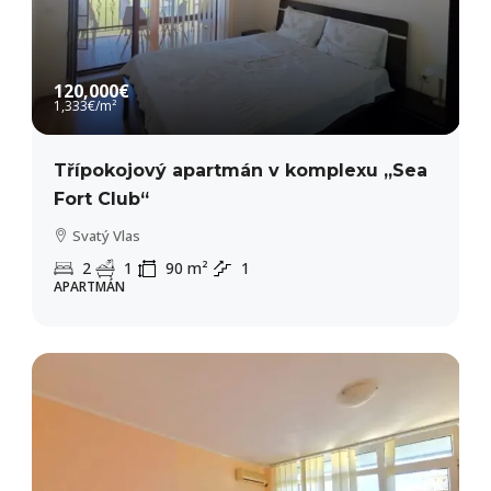
120,000€
1,333€
/m²
Třípokojový apartmán v komplexu „Sea
Fort Club“
Svatý Vlas
2
1
90
m²
1
APARTMÁN