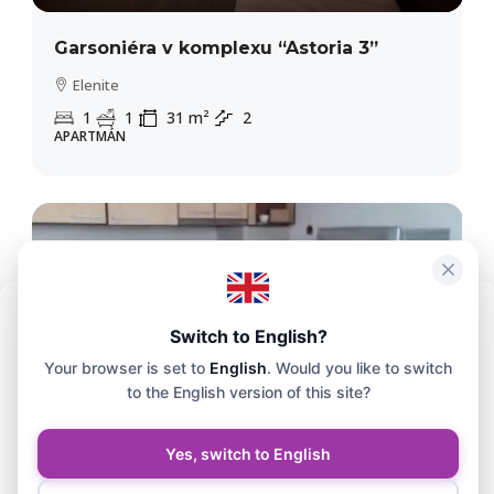
Garsoniéra v komplexu “Astoria 3”
Elenite
1
1
31
m²
2
APARTMÁN
Abychom zajistili co největší pohodlí, používáme technologie, jako jsou
Switch to English?
soubory cookie, k ukládání a/nebo přístupu k informacím o vašem
Your browser is set to
English
. Would you like to switch
zařízení. Souhlas s těmito technologiemi nám umožní na tomto webu
zpracovávat údaje, jako je historie prohlížení nebo jedinečné
to the English version of this site?
identifikátory.
Yes, switch to English
39,500€
Přijmout