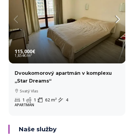
115,000€
1,854€
/m²
Dvoukomorový apartmán v komplexu
„Star Dreams“
Svatý Vlas
1
1
62
m²
4
APARTMÁN
Naše služby