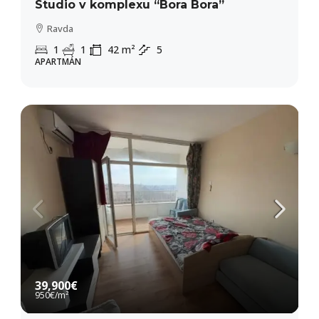
Studio v komplexu “Bora Bora”
Ravda
1
1
42
m²
5
APARTMÁN
39,900€
950€
/m²