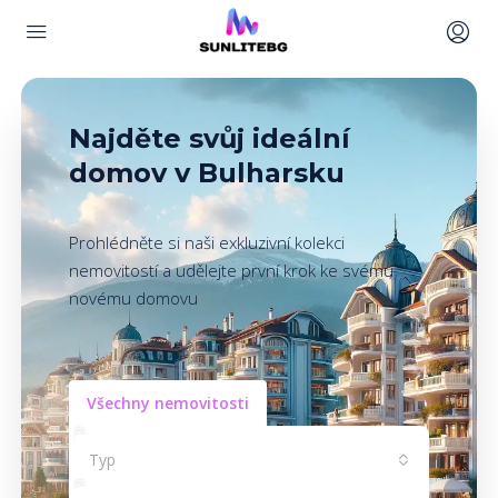
Najděte svůj ideální
domov v Bulharsku
Prohlédněte si naši exkluzivní kolekci
nemovitostí a udělejte první krok ke svému
novému domovu
Všechny nemovitosti
Typ