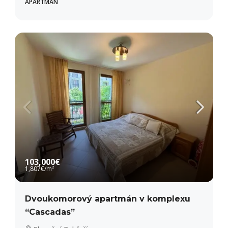
APARTMÁN
103,000€
1,807€
/m²
Dvoukomorový apartmán v komplexu
“Cascadas”