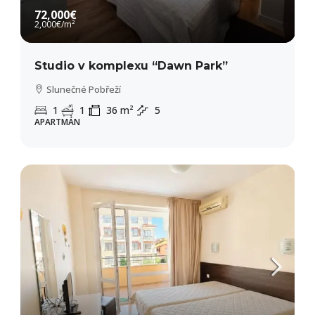
72,000€
2,000€
/m²
Studio v komplexu “Dawn Park”
Slunečné Pobřeží
1
1
36
m²
5
APARTMÁN