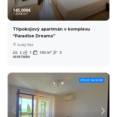
145,000€
1,450€
/m²
Třípokojový apartmán v komplexu
“Paradise Dreams”
Svatý Vlas
2
1
100
m²
3
APARTMÁN
VÝHLED NA MOŘE