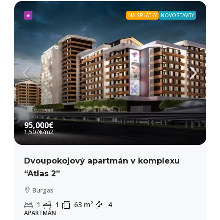
★
NA SPLÁTKY
NOVOSTAVBY
95,000€
1,507€
/m2
Dvoupokojový apartmán v komplexu
“Atlas 2”
Burgas
1
1
63
m²
4
APARTMÁN