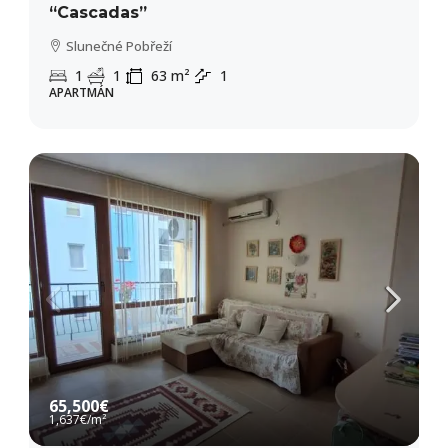
“Cascadas”
Slunečné Pobřeží
1
1
63
m²
1
APARTMÁN
65,500€
1,637€
/m²