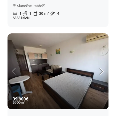
Slunečné Pobřeží
1
1
30
m²
4
APARTMÁN
39,900€
950€
/m²