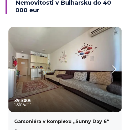
Nemovitosti v Bulharsku do 40
000 eur
PODROBNĚJI
39,300€
1,091€
/m²
Garsoniéra v komplexu „Sunny Day 6“