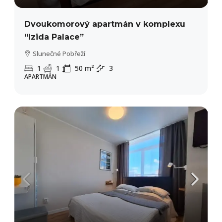
Dvoukomorový apartmán v komplexu
“Izida Palace”
Slunečné Pobřeží
1
1
50
m²
3
APARTMÁN