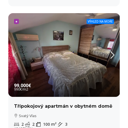
★
VÝHLED NA MOŘE
99,000€
990€
/m2
Třípokojový apartmán v obytném domě
Svatý Vlas
2
2
100
m²
3