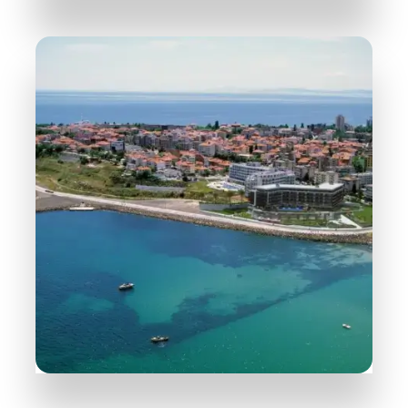
258 Objektů
Slunečné Pobřeží
PODROBNĚJI
31 Objektů