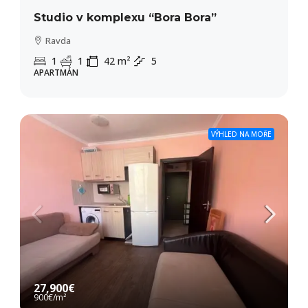
Studio v komplexu “Bora Bora”
Ravda
1
1
42
m²
5
APARTMÁN
VÝHLED NA MOŘE
27,900€
900€
/m²