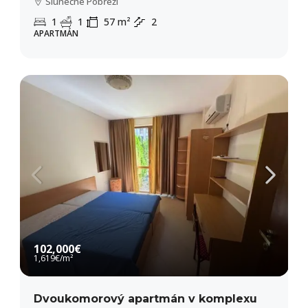
Slunečné Pobřeží
1
1
57
m²
2
APARTMÁN
102,000€
1,619€
/m²
Dvoukomorový apartmán v komplexu