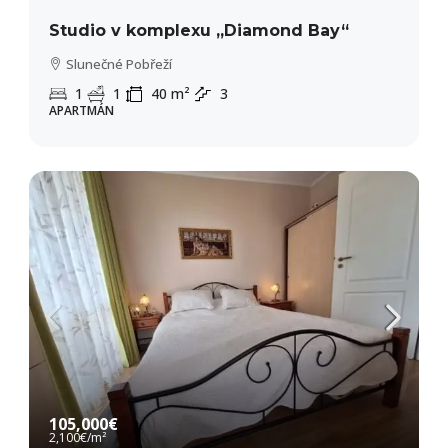
Studio v komplexu „Diamond Bay“
Slunečné Pobřeží
1
1
40
m²
3
APARTMÁN
105,000€
2,100€
/m²