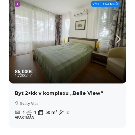
★
VÝHLED NA MOŘE
86,000€
1,720€
/m²
Byt 2+kk v komplexu „Belle View“
Svatý Vlas
1
1
50
m²
2
APARTMÁN