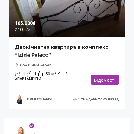
105,000€
2,100€
/м²
Двокімнатна квартира в комплексі
“Izida Palace”
Сонячний Берег
1
1
50
м²
3
АПАРТАМЕНТИ
Відомості
Юлія Хоменко
1 тиждень тому назад