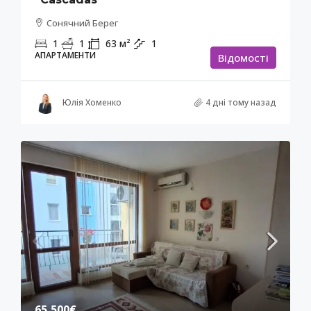
Сонячний Берег
1
1
63
м²
1
АПАРТАМЕНТИ
Відомості
Юлія Хоменко
4 дні тому назад
65,500€