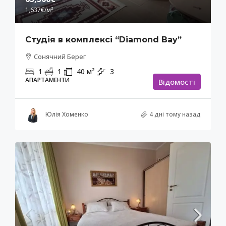
1,637€
/м²
Студія в комплексі “Diamond Bay”
Сонячний Берег
1
1
40
м²
3
АПАРТАМЕНТИ
Відомості
Юлія Хоменко
4 дні тому назад