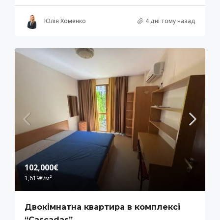
Юлія Хоменко
4 дні тому назад
102,000€
1,619€
/м²
Двокімнатна квартира в комплексі
“Cascadas”