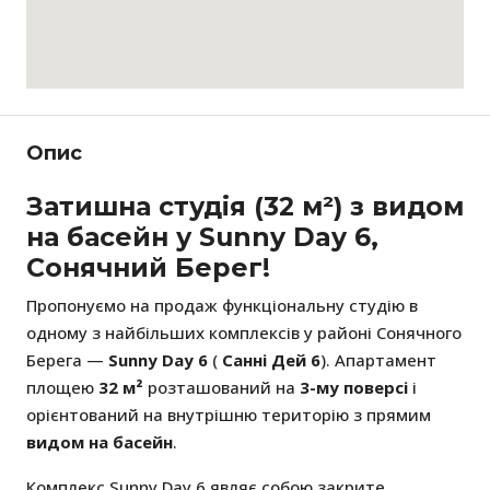
Опис
Затишна студія (32 м²) з видом
на басейн у Sunny Day 6,
Сонячний Берег!
Пропонуємо на продаж функціональну студію в
одному з найбільших комплексів у районі Сонячного
Берега —
Sunny Day 6
(
Санні Дей 6
). Апартамент
площею
32 м²
розташований на
3-му поверсі
і
орієнтований на внутрішню територію з прямим
видом на басейн
.
Комплекс Sunny Day 6 являє собою закрите