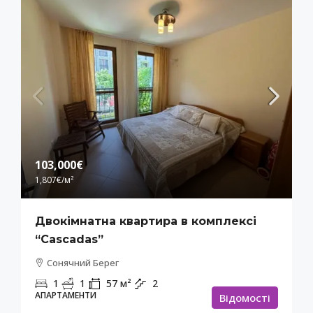
103,000€
1,807€
/м²
Двокімнатна квартира в комплексі
“Cascadas”
Сонячний Берег
1
1
57
м²
2
АПАРТАМЕНТИ
Відомості