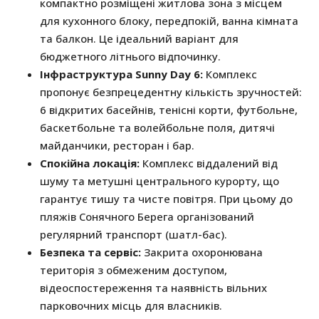
компактно розміщені житлова зона з місцем
для кухонного блоку, передпокій, ванна кімната
та балкон. Це ідеальний варіант для
бюджетного літнього відпочинку.
Інфраструктура Sunny Day 6:
Комплекс
пропонує безпрецедентну кількість зручностей:
6 відкритих басейнів, тенісні корти, футбольне,
баскетбольне та волейбольне поля, дитячі
майданчики, ресторан і бар.
Спокійна локація:
Комплекс віддалений від
шуму та метушні центрального курорту, що
гарантує тишу та чисте повітря. При цьому до
пляжів Сонячного Берега організований
регулярний транспорт (шатл-бас).
Безпека та сервіс:
Закрита охоронювана
територія з обмеженим доступом,
відеоспостереження та наявність вільних
парковочних місць для власників.