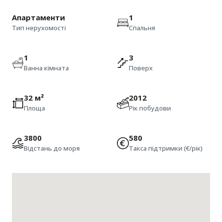
Апартаменти
1
Тип нерухомості
Спальня
1
3
Ванна кімната
Поверх
32 м²
2012
Площа
Рік побудови
3800
580
Відстань до моря
Такса підтримки (€/рік)