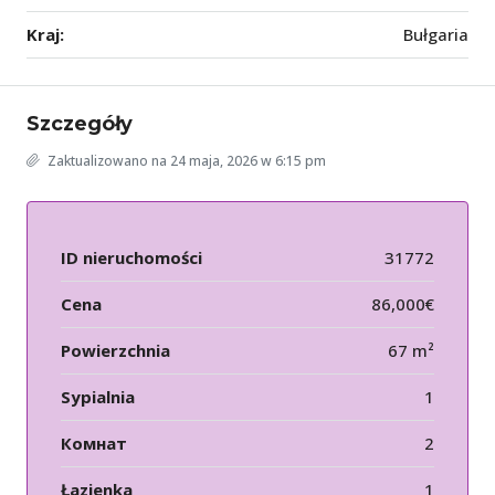
Kraj:
Bułgaria
Szczegóły
Zaktualizowano na 24 maja, 2026 w 6:15 pm
ID nieruchomości
31772
Cena
86,000€
Powierzchnia
67 m²
Sypialnia
1
Комнат
2
Łazienka
1