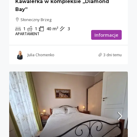
Kawalerka w kompleksie „Diamond
Bay”
Słoneczny Brzeg
1
1
40
m²
3
APARTAMENT
Informacje
Julia Chomenko
3 dni temu