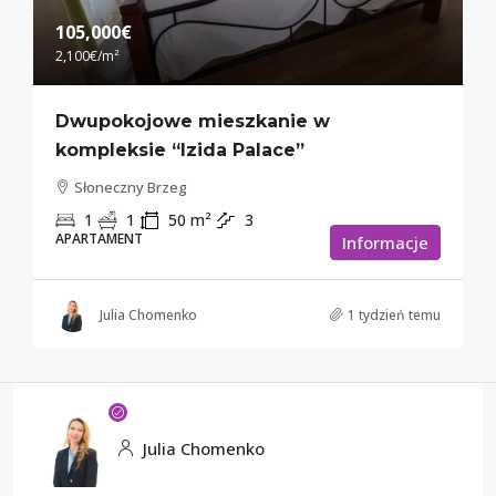
105,000€
2,100€
/m²
Dwupokojowe mieszkanie w
kompleksie “Izida Palace”
Słoneczny Brzeg
1
1
50
m²
3
APARTAMENT
Informacje
Julia Chomenko
1 tydzień temu
Julia Chomenko