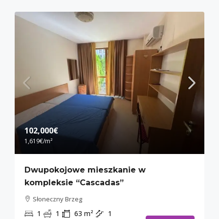
102,000€
1,619€
/m²
Dwupokojowe mieszkanie w
kompleksie “Cascadas”
Słoneczny Brzeg
1
1
63
m²
1