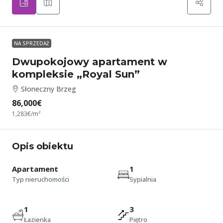
NA SPRZEDAŻ
Dwupokojowy apartament w
kompleksie „Royal Sun”
Słoneczny Brzeg
86,000€
1,283€
/m²
Opis obiektu
Apartament
1
Typ nieruchomości
Sypialnia
1
3
Łazienka
Piętro