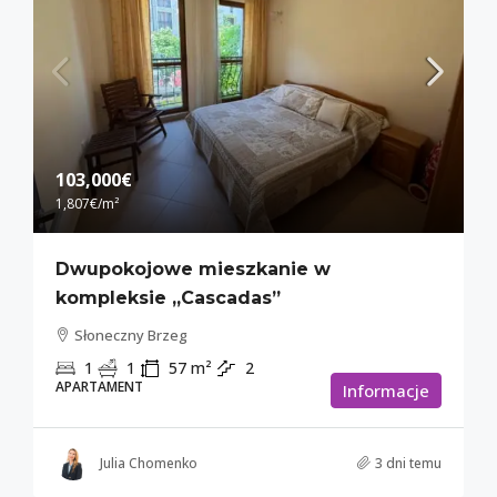
103,000€
1,807€
/m²
Dwupokojowe mieszkanie w
kompleksie „Cascadas”
Słoneczny Brzeg
1
1
57
m²
2
APARTAMENT
Informacje
Julia Chomenko
3 dni temu