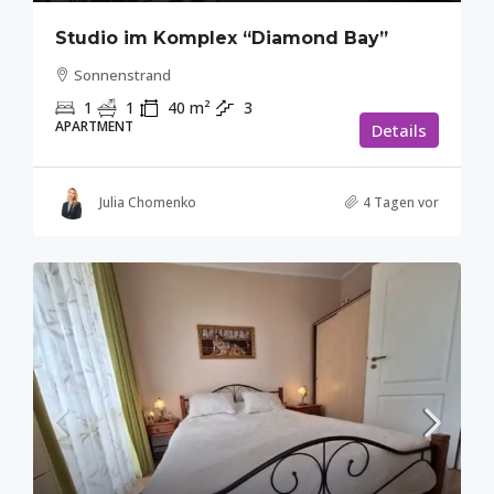
Studio im Komplex “Diamond Bay”
Sonnenstrand
1
1
40
m²
3
APARTMENT
Details
Julia Chomenko
4 Tagen vor