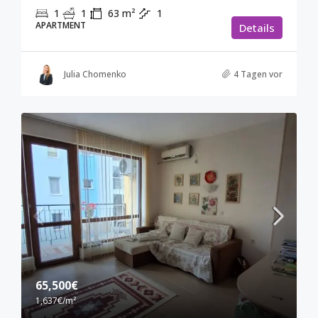
1
1
63
m²
1
APARTMENT
Details
Julia Chomenko
4 Tagen vor
65,500€
1,637€
/m²