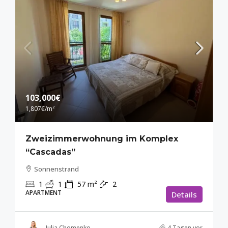
103,000€
1,807€
/m²
Zweizimmerwohnung im Komplex
“Cascadas”
Sonnenstrand
1
1
57
m²
2
APARTMENT
Details
Julia Chomenko
4 Tagen vor