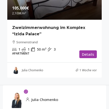
105,000€
2,100€
/m²
Zweizimmerwohnung im Komplex
“Izida Palace”
Sonnenstrand
1
1
50
m²
3
APARTMENT
Details
Julia Chomenko
1 Woche vor
Julia Chomenko