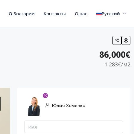
О Болгарии
Контакты
О нас
Русский
86,000€
1,283€
/м2
Юлия Хоменко