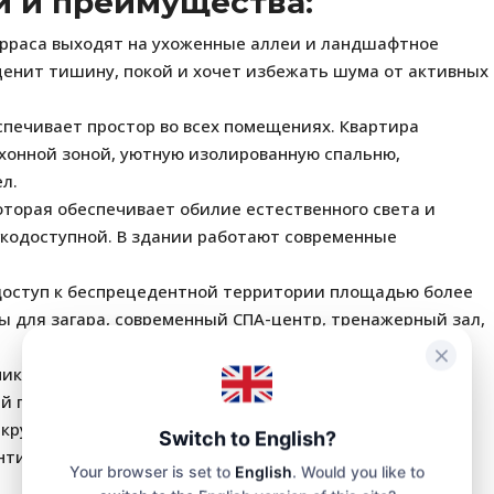
и и преимущества:
ерраса выходят на ухоженные аллеи и ландшафтное
 ценит тишину, покой и хочет избежать шума от активных
печивает простор во всех помещениях. Квартира
ухонной зоной, уютную изолированную спальню,
л.
торая обеспечивает обилие естественного света и
егкодоступной. В здании работают современные
оступ к беспрецедентной территории площадью более
ы для загара, современный СПА-центр, тренажерный зал,
икативном районе южной части курорта. В шаговой
 год, аптеки и рестораны.
 круглосуточной охраной и видеонаблюдением.
Switch to English?
нтирует идеальный порядок и обслуживание комплекса
Your browser is set to
English
. Would you like to