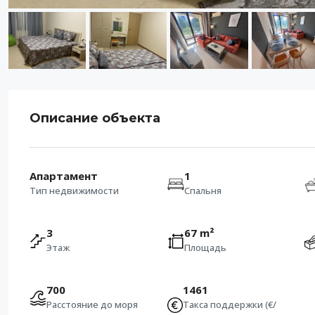
Описание объекта
Апартамент
1
Тип недвижимости
Спальня
3
67 m²
Этаж
Площадь
700
1461
Расстояние до моря
Такса поддержки (€/