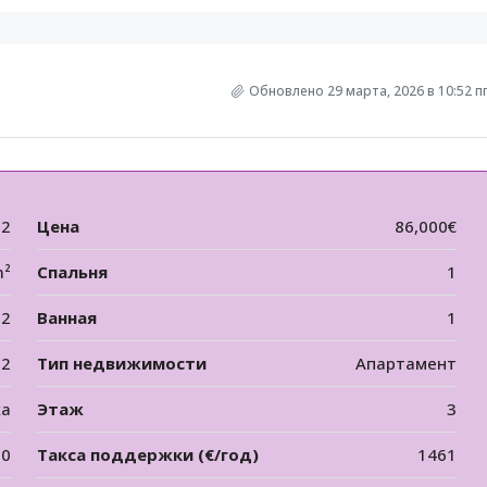
Обновлено 29 марта, 2026 в 10:52 п
72
Цена
86,000€
m²
Спальня
1
2
Ванная
1
12
Тип недвижимости
Апартамент
ка
Этаж
3
00
Такса поддержки (€/год)
1461