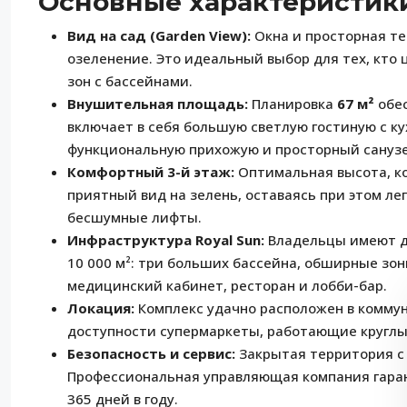
Основные характеристик
Вид на сад (Garden View):
Окна и просторная т
озеленение. Это идеальный выбор для тех, кто
зон с бассейнами.
Внушительная площадь:
Планировка
67 м²
обес
включает в себя большую светлую гостиную с к
функциональную прихожую и просторный санузе
Комфортный 3-й этаж:
Оптимальная высота, ко
приятный вид на зелень, оставаясь при этом л
бесшумные лифты.
Инфраструктура Royal Sun:
Владельцы имеют д
10 000 м²: три больших бассейна, обширные зон
медицинский кабинет, ресторан и лобби-бар.
Локация:
Комплекс удачно расположен в коммун
доступности супермаркеты, работающие круглый
Безопасность и сервис:
Закрытая территория с
Профессиональная управляющая компания гара
365 дней в году.