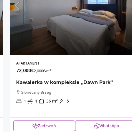
APARTAMENT
72,000€
2,000€
/m²
Kawalerka w kompleksie „Dawn Park”
Słoneczny Brzeg
1
1
36
m²
5
Zadzwoń
WhatsApp