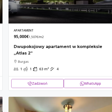
100
m²
3
1
1
50
m²
2
APARTAMENT
APARTAMENT
95,000€
1,507€
/m2
Dwupokojowy apartament w kompleksie
„Atlas 2”
Burgas
1
1
63
m²
4
Zadzwoń
WhatsApp