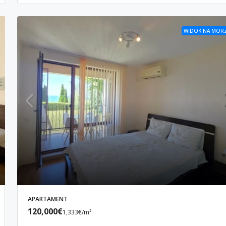
WIDOK NA MOR
APARTAMENT
120,000€
1,333€
/m²