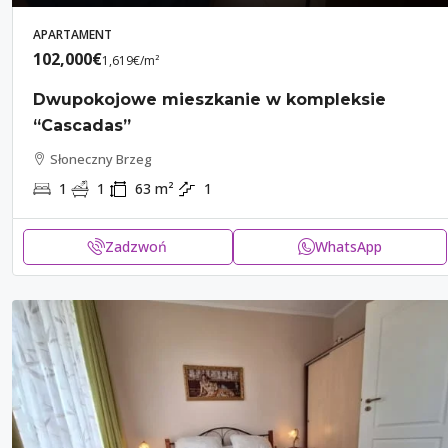
APARTAMENT
102,000€
1,619€
/m²
Dwupokojowe mieszkanie w kompleksie
“Cascadas”
Słoneczny Brzeg
1
1
63
m²
1
Zadzwoń
WhatsApp