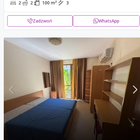
2
2
100
m²
3
Zadzwoń
WhatsApp