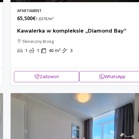
APARTAMENT
65,500€
1,637€
/m²
Kawalerka w kompleksie „Diamond Bay”
Słoneczny Brzeg
1
1
40
m²
3
Zadzwoń
WhatsApp