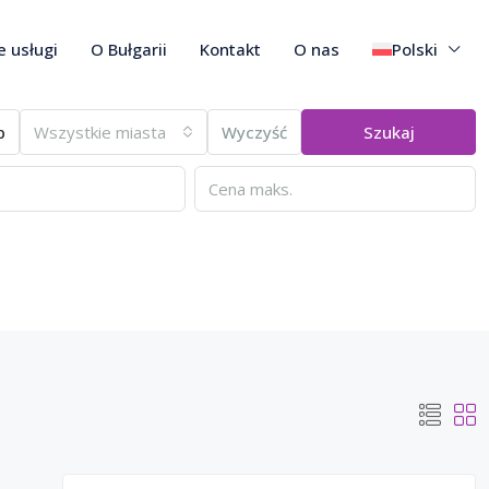
 usługi
O Bułgarii
Kontakt
O nas
Polski
p
Wszystkie miasta
Wyczyść
Szukaj