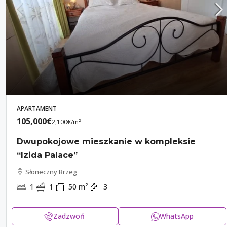
APARTAMENT
105,000€
2,100€
/m²
Dwupokojowe mieszkanie w kompleksie
“Izida Palace”
Słoneczny Brzeg
1
1
50
m²
3
Zadzwoń
WhatsApp