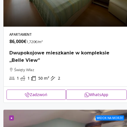
2
2
APARTAMENT
APARTAMENT
86,000€
1,720€
/m²
Dwupokojowe mieszkanie w kompleksie
„Belle View”
Święty Właz
1
1
50
m²
2
Zadzwoń
WhatsApp
★
WIDOK NA MORZE