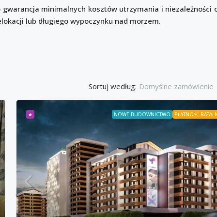
 gwarancja minimalnych kosztów utrzymania i niezależności 
elokacji lub długiego wypoczynku nad morzem.
Sortuj według:
Domyślne zamówienie
★
NOWE BUDOWNICTWO
PŁATNOŚĆ RATAL
86,000€
1,720€
/m²
jowe mieszkanie w
Dwupokojowe mieszkan
 mieszkalnym
kompleksie „Belle View
az
Święty Właz