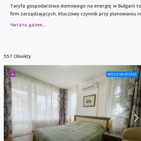
Taryfa gospodarstwa domowego na energię w Bułgarii to
firm zarządzających. Kluczowy czynnik przy planowaniu r
557 Obiekty
★
WIDOK NA MORZE
99,000€
990€
/m²
Trzypoko
budynku
Święty Wł