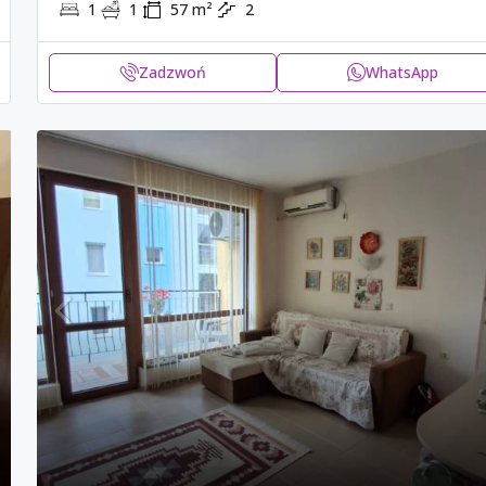
1
1
57
m²
2
Zadzwoń
WhatsApp