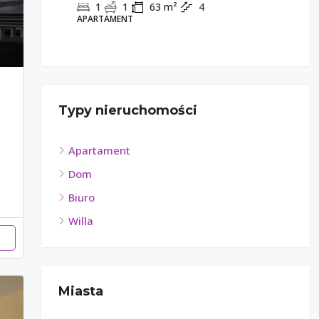
1
1
63
m²
4
APARTAMENT
AP
Typy nieruchomości
Apartament
Dom
Biuro
Willa
Miasta