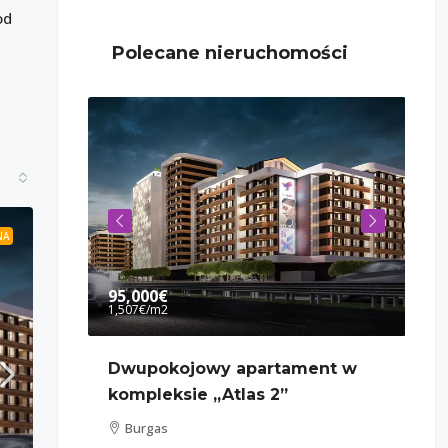
od
Polecane nieruchomości
NA
95,000€
99
1,507€
/m2
990
ie w
Dwupokojowy apartament w
Tr
”
kompleksie „Atlas 2”
bu
Burgas