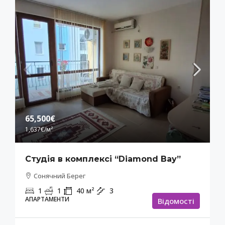
65,500€
1,637€
/м²
Студія в комплексі “Diamond Bay”
Сонячний Берег
1
1
40
м²
3
АПАРТАМЕНТИ
Відомості