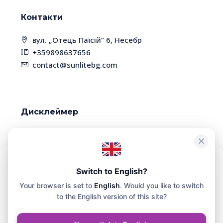
Контакти
вул. „Отець Паїсій“ 6, Несебр
+359898637656
contact@sunlitebg.com
Дисклеймер
У зв'язку з високою динамікою ринку, деякі
об'єкти нерухомості вже можуть бути продані.
Будь ласка, уточнюйте наявність та
Щоб забезпечити максимальну зручність, ми використовуємо
Switch to English?
актуальність інформації у менеджера.
такі технології, як файли cookie, для зберігання та/або доступу до
Your browser is set to
English
. Would you like to switch
інформації про ваш пристрій. Згода на використання цих
технологій дозволить нам обробляти на цьому сайті такі дані, як
to the English version of this site?
історія перегляду або унікальні ідентифікатори.