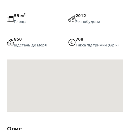
59 м²
2012
Площа
Рік побудови
850
708
Відстань до моря
Такса підтримки (€/рік)
Опис