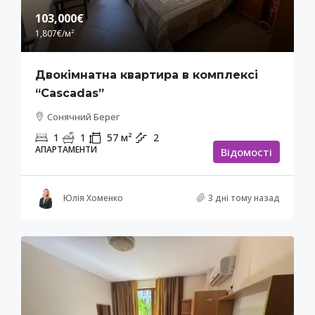
103,000€
1,807€
/м²
Двокімнатна квартира в комплексі
“Cascadas”
Сонячний Берег
1
1
57
м²
2
АПАРТАМЕНТИ
Відомості
Юлія Хоменко
3 дні тому назад