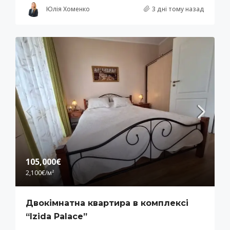
Юлія Хоменко
3 дні тому назад
105,000€
2,100€
/м²
Двокімнатна квартира в комплексі
“Izida Palace”