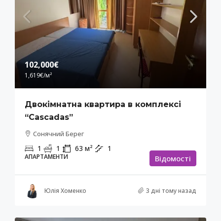
102,000€
1,619€
/м²
Двокімнатна квартира в комплексі
“Cascadas”
Сонячний Берег
1
1
63
м²
1
АПАРТАМЕНТИ
Відомості
Юлія Хоменко
3 дні тому назад