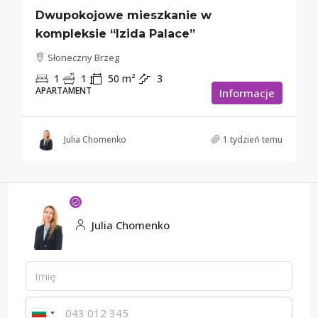
Dwupokojowe mieszkanie w
kompleksie “Izida Palace”
Słoneczny Brzeg
1
1
50
m²
3
APARTAMENT
Informacje
Julia Chomenko
1 tydzień temu
Julia Chomenko