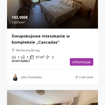
103,000€
1,807€
/m²
Dwupokojowe mieszkanie w
kompleksie „Cascadas”
Słoneczny Brzeg
1
1
57
m²
2
APARTAMENT
Informacje
Julia Chomenko
5 dni temu