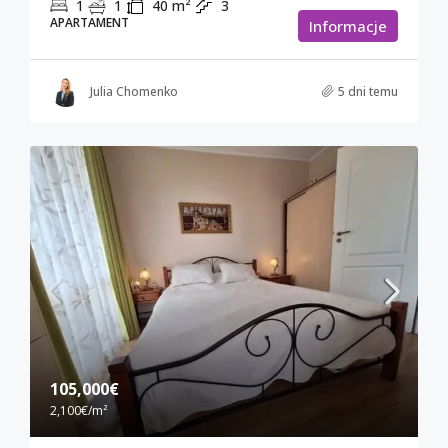
1
1
40
m²
3
APARTAMENT
Informacje
Julia Chomenko
5 dni temu
105,000€
2,100€
/m²