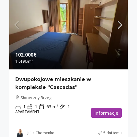
102,000€
1,619€
/m²
Dwupokojowe mieszkanie w
kompleksie “Cascadas”
Słoneczny Brzeg
1
1
63
m²
1
APARTAMENT
Informacje
Julia Chomenko
5 dni temu