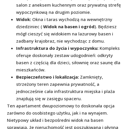
salon z aneksem kuchennym oraz prywatną strefę
wypoczynkową na drugim poziomie.
Widok:
Okna i taras wychodzą na wewnętrzny
dziedziniec (
Widok na basen i ogród
). Będziesz
mógł cieszyć się widokiem na lazurowy basen i
zadbany krajobraz, nie wychodząc z domu.
Infrastruktura do życia i wypoczynku:
Kompleks
oferuje doskonały zestaw udogodnień: odkryty
basen z częścią dla dzieci, siłownię oraz saunę dla
mieszkańców.
Bezpieczeństwo i lokalizacja:
Zamknięty,
strzeżony teren zapewnia prywatność, a
jednocześnie cała infrastruktura miejska i plaża
znajdują się w zasięgu spaceru.
Ten apartament dwupoziomowy to doskonała opcja
zarówno do osobistego użytku, jak i na wynajem.
Nietypowy układ i bezpośredni widok na basen
sprawiają, że nieruchomość jest poszukiwana i płynna