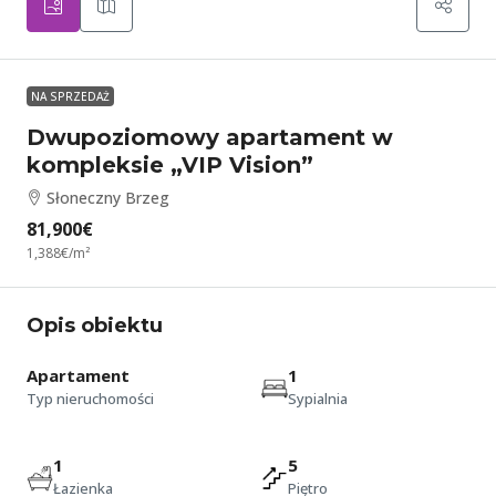
NA SPRZEDAŻ
Dwupoziomowy apartament w
kompleksie „VIP Vision”
Słoneczny Brzeg
81,900€
1,388€
/m²
Opis obiektu
Apartament
1
Typ nieruchomości
Sypialnia
1
5
Łazienka
Piętro