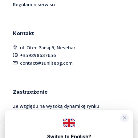
Regulamin serwisu
Kontakt
ul. Otec Paisij 6, Nesebar
+359898637656
contact@sunlitebg.com
Zastrzeżenie
Ze względu na wysoką dynamikę rynku
nieruchomości, niektóre oferty mogą być już
nieaktualne lub sprzedane. Prosimy o kontakt z
menedżerem w celu potwierdzenia dostępności i
Aby zapewnić maksymalną wygodę, korzystamy z technologii takich jak
Switch to English?
aktualności informacji.