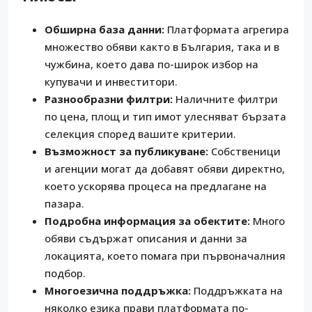
Обширна база данни:
Платформата агрегира
множество обяви както в България, така и в
чужбина, което дава по-широк избор на
купувачи и инвеститори.
Разнообразни филтри:
Наличните филтри
по цена, площ и тип имот улесняват бързата
селекция според вашите критерии.
Възможност за публикуване:
Собственици
и агенции могат да добавят обяви директно,
което ускорява процеса на предлагане на
пазара.
Подробна информация за обектите:
Много
обяви съдържат описания и данни за
локацията, което помага при първоначалния
подбор.
Многоезична поддръжка:
Поддръжката на
няколко езика прави платформата по-