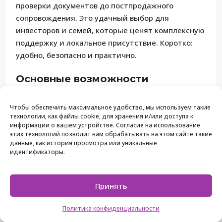
проверки документов до постпродажного
сопровождения. Это удачный выбор для
инвесторов и семей, которые ценят комплексную
поддержку и локальное присутствие. Коротко:
удобно, безопасно и практично.
Основные возможности
Lev&Mar Group предлагает широкий набор услуг:
Чтобы обеспечить максимальное удобство, мы используем такие
подбор апартаментов, домов, вилл и земельных
технологии, как файлы cookie, для хранения и/или доступа к
информации о вашем устройстве. Согласие на использование
участков; юридическая и нотариальная
этих технологий позволит нам обрабатывать на этом сайте такие
поддержка сделок; проверка
данные, как история просмотра или уникальные
правоустанавливающих документов;
идентификаторы.
послепродажные услуги (ремонт, оплата
коммунальных услуг, регистрация места
Принять
жительства); а также собственный автопарк для
аренды клиентам и туристам. Все операции
Политика конфиденциальности
осуществляются из офиса в курортной зоне, что