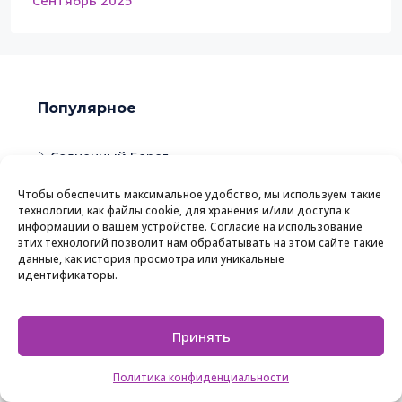
Популярное
Солнечный Берег
Святой Влас
Чтобы обеспечить максимальное удобство, мы используем такие
технологии, как файлы cookie, для хранения и/или доступа к
Равда
информации о вашем устройстве. Согласие на использование
этих технологий позволит нам обрабатывать на этом сайте такие
Кошарица
данные, как история просмотра или уникальные
Несебр
идентификаторы.
Принять
Рабочее время
9:00 - 21:00, без выходных
Политика конфиденциальности