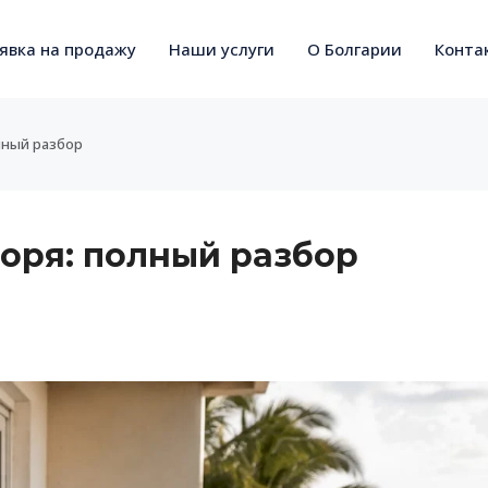
явка на продажу
Наши услуги
О Болгарии
Конта
лный разбор
моря: полный разбор