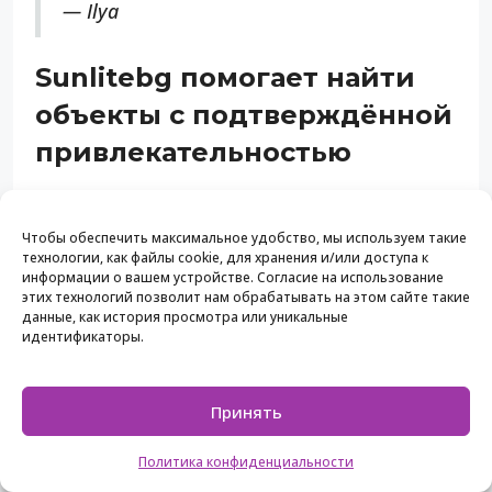
— Ilya
Sunlitebg помогает найти
объекты с подтверждённой
привлекательностью
Sunlitebg специализируется исключительно на
продаже недвижимости на болгарском
Чтобы обеспечить максимальное удобство, мы используем такие
технологии, как файлы cookie, для хранения и/или доступа к
черноморском побережье: апартаменты, виллы,
информации о вашем устройстве. Согласие на использование
дома и коммерческие объекты в Несебре,
этих технологий позволит нам обрабатывать на этом сайте такие
Солнечном Береге, Святом Власе, Бургасе и других
данные, как история просмотра или уникальные
идентификаторы.
ключевых локациях. Каждый объект в портфеле
проходит юридическую проверку до публикации,
что снимает с покупателя риск работы с
Принять
непрозрачными активами.
Политика конфиденциальности