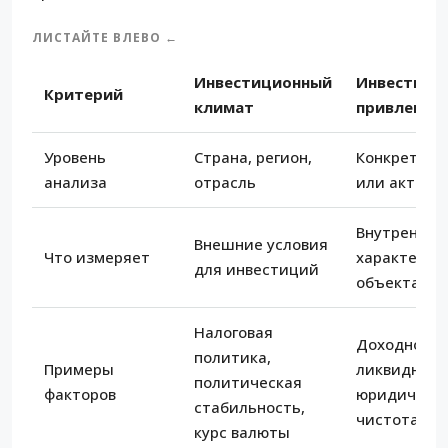
ЛИСТАЙТЕ ВЛЕВО ←
Инвестиционный
Инвестици
Критерий
климат
привлекат
Уровень
Страна, регион,
Конкретный
анализа
отрасль
или актив
Внутренние
Внешние условия
Что измеряет
характерис
для инвестиций
объекта
Налоговая
Доходность
политика,
Примеры
ликвидност
политическая
факторов
юридическ
стабильность,
чистота
курс валюты