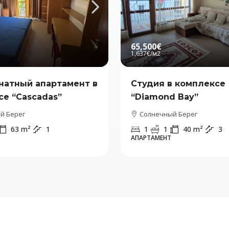
65,500€
1,637€
/м2
натный апартамент в
Студия в комплексе
е “Cascadas”
“Diamond Bay”
й Берег
Солнечный Берег
63
m²
1
1
1
40
m²
3
АПАРТАМЕНТ