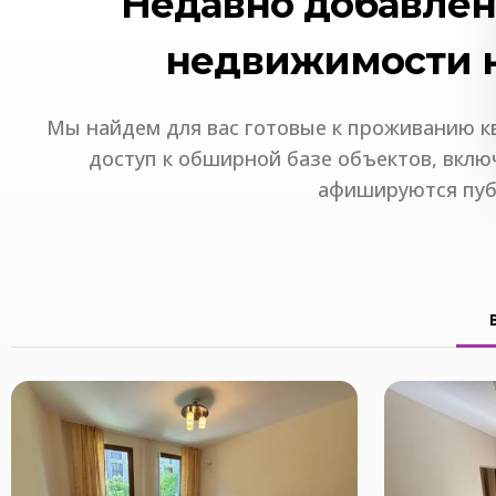
Недавно добавле
ОФОРМИТЬ СТРАХОВКУ
недвижимости 
Мы найдем для вас готовые к проживанию кв
НАЙТИ АВИ
доступ к обширной базе объектов, вклю
афишируются пуб