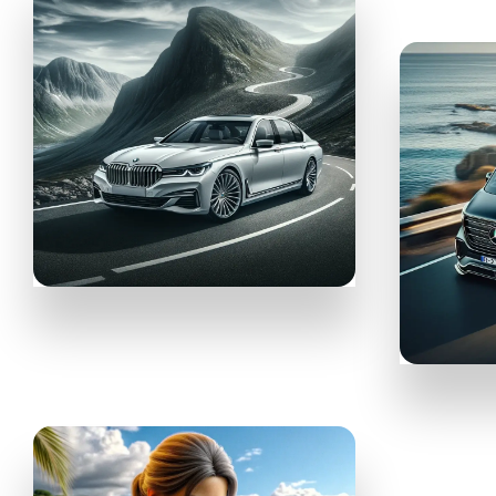
TOP RENT-A-CAR
Аренда
автомобилей
GETTRANSF
Услу