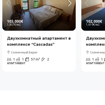
103,000€
102,000€
1,807€
/м2
1,619€
/м2
Двухкомнатный апартамент в
Двухком
комплексе “Cascadas”
комплекс
Солнечный Берег
Солнечны
1
1
57
m²
2
1
1
АПАРТАМЕНТ
АПАРТАМЕНТ