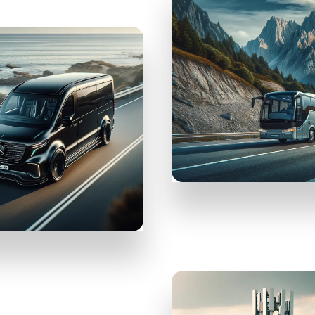
12GO
Автобусы и
поезда
ER
га трансфера