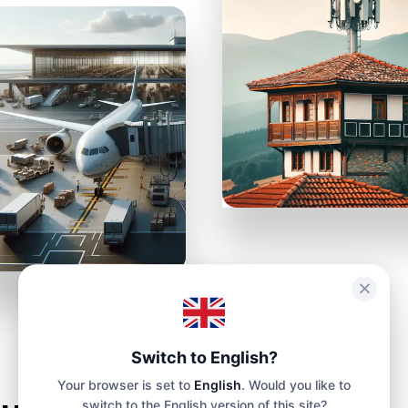
КУПИТЬ БИЛЕТЫ
ТРАНСФЕР
AIRALO
eSIM-карты
к
билетов
Switch to English?
Your browser is set to
English
. Would you like to
switch to the English version of this site?