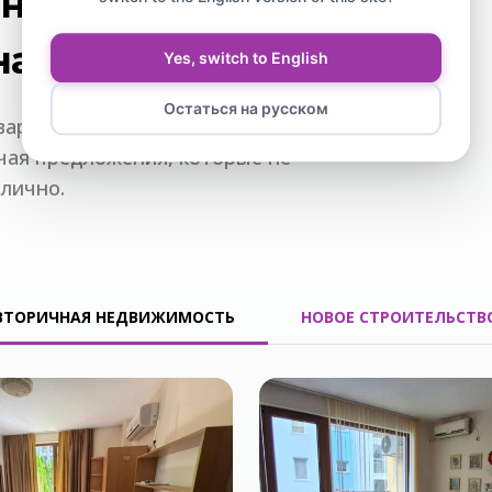
нные объекты
ОФОРМИТЬ ESIM-КАРТУ
на продажу
Yes, switch to English
Остаться на русском
артиры, дома и виллы. У нас есть
АБИЛЕТ
чая предложения, которые не
лично.
ВТОРИЧНАЯ НЕДВИЖИМОСТЬ
НОВОЕ СТРОИТЕЛЬСТВ