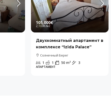
105,000€
2,100€
/м2
Двухкомнатный апартамент в
комплексе “Izida Palace”
Солнечный Берег
1
1
50
m²
3
АПАРТАМЕНТ