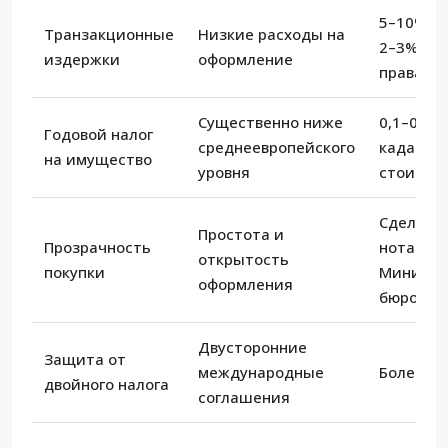
5–10% с
Транзакционные
Низкие расходы на
2–3% пе
издержки
оформление
права
Существенно ниже
0,1–0,45
Годовой налог
среднеевропейского
кадастр
на имущество
уровня
стоимос
Сделки ч
Простота и
Прозрачность
нотариу
открытость
покупки
Миниму
оформления
бюрокра
Двусторонние
Защита от
международные
Более 70
двойного налога
соглашения