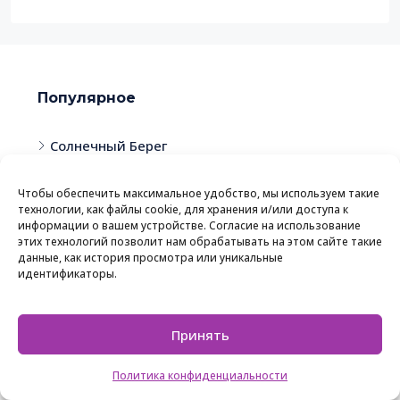
Популярное
Солнечный Берег
Святой Влас
Чтобы обеспечить максимальное удобство, мы используем такие
Равда
технологии, как файлы cookie, для хранения и/или доступа к
информации о вашем устройстве. Согласие на использование
Кошарица
этих технологий позволит нам обрабатывать на этом сайте такие
данные, как история просмотра или уникальные
Несебр
идентификаторы.
Рабочее время
Принять
9:00 - 21:00, без выходных
Политика конфиденциальности