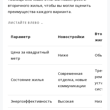
вторичного жилья, чтобы вы могли оценить
преимущества каждого варианта.
ЛИСТАЙТЕ ВЛЕВО ←
Вторич
Параметр
Новостройки
жильё
Цена за квадратный
Ниже
Обычно
метр
Требуе
Современная
ремонт,
Состояние жилья
отделка, новые
устаре
коммуникации
систем
Энергоэффективность
Высокая
Низкая