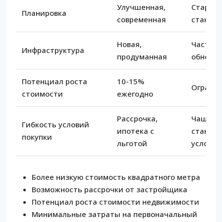
Улучшенная,
Старый
Планировка
современная
станда
Новая,
Часто т
Инфраструктура
продуманная
обновл
Потенциал роста
10-15%
Ограни
стоимости
ежегодно
Рассрочка,
Чаще
Гибкость условий
ипотека с
станда
покупки
льготой
условия
Более низкую стоимость квадратного метра
Возможность рассрочки от застройщика
Потенциал роста стоимости недвижимости
Минимальные затраты на первоначальный