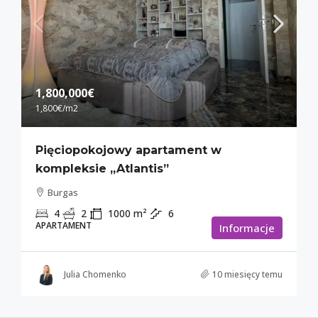
1,800,000€
1,800€
/m2
Pięciopokojowy apartament w
kompleksie „Atlantis”
Burgas
4
2
1000
m²
6
APARTAMENT
Informacje
Julia Chomenko
10 miesięcy temu