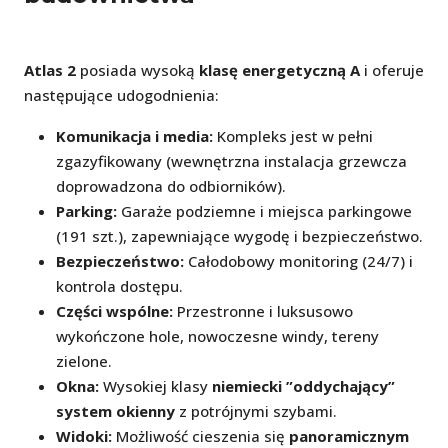
Atlas 2
posiada wysoką
klasę energetyczną A
i oferuje
następujące udogodnienia:
Komunikacja i media:
Kompleks jest w pełni
zgazyfikowany (wewnętrzna instalacja grzewcza
doprowadzona do odbiorników).
Parking:
Garaże podziemne i miejsca parkingowe
(191 szt.), zapewniające wygodę i bezpieczeństwo.
Bezpieczeństwo:
Całodobowy monitoring (24/7) i
kontrola dostępu.
Części wspólne:
Przestronne i luksusowo
wykończone hole, nowoczesne windy, tereny
zielone.
Okna:
Wysokiej klasy
niemiecki ”oddychający”
system okienny
z potrójnymi szybami.
Widoki:
Możliwość cieszenia się
panoramicznym