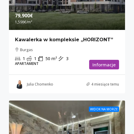
79,900€
1,598€
/m²
Kawalerka w kompleksie „HORIZONT”
Burgas
1
1
50
m²
3
APARTAMENT
Informacje
Julia Chomenko
4 miesiące temu
WIDOK NA MORZE