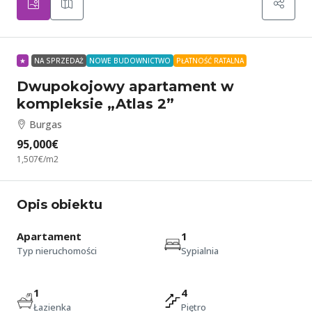
★
NA SPRZEDAŻ
NOWE BUDOWNICTWO
PŁATNOŚĆ RATALNA
Dwupokojowy apartament w
kompleksie „Atlas 2”
Burgas
95,000€
1,507€
/m2
Opis obiektu
Apartament
1
Typ nieruchomości
Sypialnia
1
4
Łazienka
Piętro