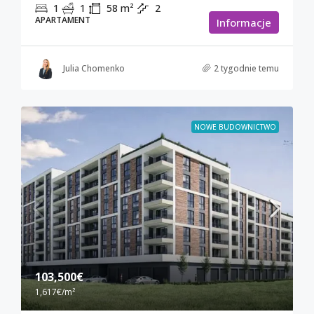
1
1
58
m²
2
APARTAMENT
Informacje
Julia Chomenko
2 tygodnie temu
NOWE BUDOWNICTWO
103,500€
1,617€
/m²