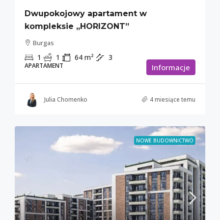
Dwupokojowy apartament w
kompleksie „HORIZONT”
Burgas
1
1
64
m²
3
APARTAMENT
Informacje
Julia Chomenko
4 miesiące temu
NOWE BUDOWNICTWO