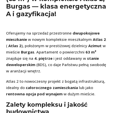
Burgas — klasa energetyczna
A i gazyfikacja!
Oferujemy na sprzedaż przestronne
dwupokojowe
mieszkanie
w nowym kompleksie mieszkalnym
Atlas 2
(
Atlas 2
), położonym w prestiżowej dzielnicy
Azimut
w
mieście
Burgas
. Apartament o powierzchni
63 m²
znajduje się na
4. piętrze
i jest oddawany w
stanie
deweloperskim
(BDS), co daje Państwu pełną swobodę
w aranżacji wnętrz.
Atlas 2 to nowoczesny projekt z bogatą infrastrukturą,
idealny do
całorocznego zamieszkania
lub jako
rentowna opcja pod wynajem
w dużym mieście.
Zalety kompleksu i jakość
budownictwa