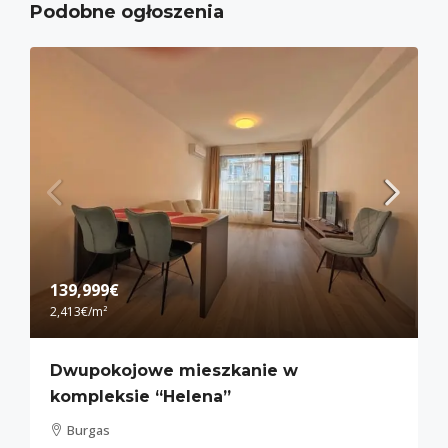
Podobne ogłoszenia
139,999€
2,413€
/m²
Dwupokojowe mieszkanie w
kompleksie “Helena”
Burgas