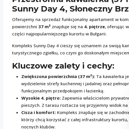
Sunny Day 4, Słoneczny Brz
Oferujemy na sprzedaż funkcjonalny apartament w kom
powierzchni
37 m²
znajduje się na
4. piętrze
, oferując 
części najpopularniejszego kurortu w Bułgarii.
Kompleks Sunny Day 4 cieszy się uznaniem za swoją kame
turystycznego zgiełku, co czyni go doskonałym miejsc
Kluczowe zalety i cechy:
Zwiększona powierzchnia (37 m²):
Ta kawalerka je
wydzielenie strefy kuchennej i jadalnej oraz pełnop
funkcjonalnym przedpokojem i łazienką.
Wysokie 4. piętro:
Zapewnia właścicielom prywatnoś
pieszych. Z tarasu roztacza się przyjemny widok na o
Cisza i komfort:
Kompleks znajduje się w zachodniej
którzy chcą korzystać z całej infrastruktury kurortu
nocnych klubów.