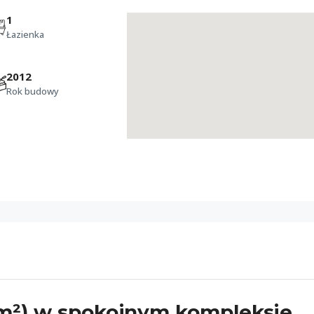
1
Łazienka
2012
Rok budowy
 m²) w spokojnym kompleksie