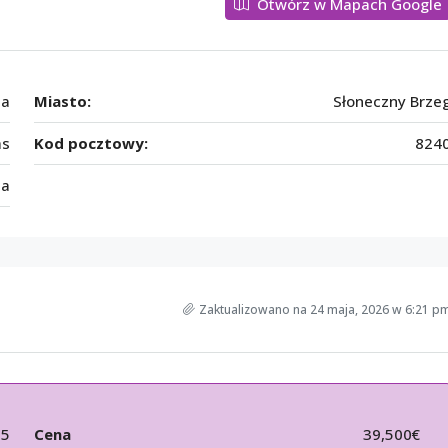
Otwórz w Mapach Google
ia
Miasto:
Słoneczny Brze
as
Kod pocztowy:
824
ia
Zaktualizowano na 24 maja, 2026 w 6:21 p
75
Cena
39,500€