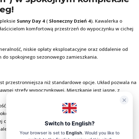
eg!
pleksie
Sunny Day 4
(
Słoneczny Dzień 4
). Kawalerka o
właścicielom komfortową przestrzeń do wypoczynku w cichej
ralność, niskie opłaty eksploatacyjne oraz oddalenie od
em do spokojnego sezonowego zamieszkania.
st przestronniejsza niż standardowe opcje. Układ pozwala na
rawnej strefy wypoczynkowej. Mieszkanie jest jasne, z
ć, obfitość naturalnego światła i brak hałasu z terenów
kolicę i zielone pola.
 części Słonecznego Brzegu. To idealny wybór dla tych,
Switch to English?
, ale mieszkać w cichym miejscu, z dala od głośnej muzyki i
Your browser is set to
English
. Would you like to