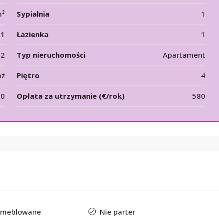
m²
Sypialnia
1
1
Łazienka
1
12
Typ nieruchomości
Apartament
aż
Piętro
4
00
Opłata za utrzymanie (€/rok)
580
 umeblowane
Nie parter