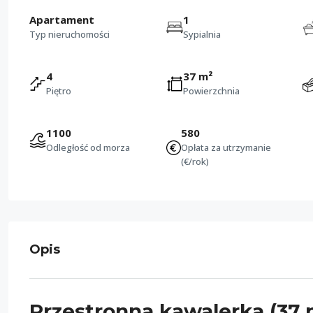
Apartament
1
Typ nieruchomości
Sypialnia
4
37 m²
Piętro
Powierzchnia
1100
580
Odległość od morza
Opłata za utrzymanie
(€/rok)
Opis
Przestronna kawalerka (37