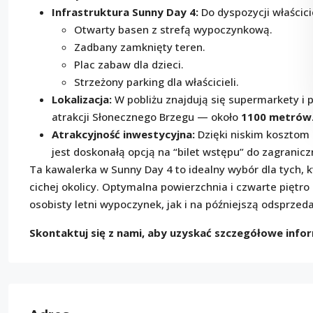
Infrastruktura Sunny Day 4:
Do dyspozycji właścicie
Otwarty basen z strefą wypoczynkową.
Zadbany zamknięty teren.
Plac zabaw dla dzieci.
Strzeżony parking dla właścicieli.
Lokalizacja:
W pobliżu znajdują się supermarkety i p
atrakcji Słonecznego Brzegu — około
1100 metrów
Atrakcyjność inwestycyjna:
Dzięki niskim kosztom 
jest doskonałą opcją na “bilet wstępu” do zagranic
Ta kawalerka w Sunny Day 4 to idealny wybór dla tych,
cichej okolicy. Optymalna powierzchnia i czwarte pięt
osobisty letni wypoczynek, jak i na późniejszą odsprzed
Skontaktuj się z nami, aby uzyskać szczegółowe info