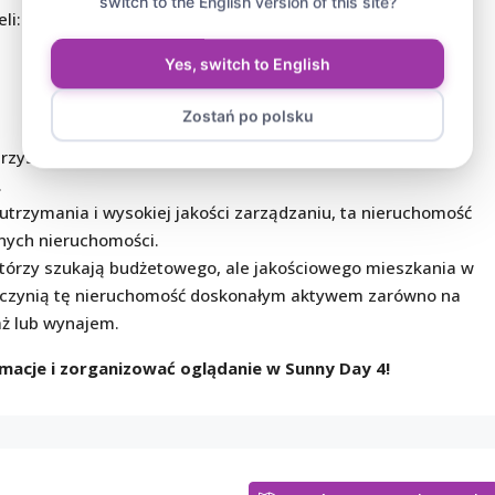
switch to the English version of this site?
li:
Yes, switch to English
Zostań po polsku
rzystanki komunikacji. Do piaszczystych plaż i centralnych
.
utrzymania i wysokiej jakości zarządzaniu, ta nieruchomość
znych nieruchomości.
 którzy szukają budżetowego, ale jakościowego mieszkania w
ro czynią tę nieruchomość doskonałym aktywem zarówno na
aż lub wynajem.
rmacje i zorganizować oglądanie w Sunny Day 4!