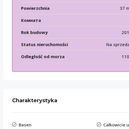
Powierzchnia
37 
Комната
Rok budowy
20
Status nieruchomości
Na sprzed
Odległość od morza
11
Charakterystyka
Basen
Całkowicie