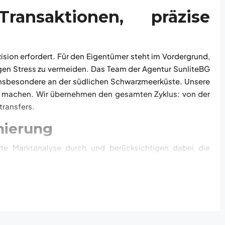
ransaktionen, präzise
zision erfordert. Für den Eigentümer steht im Vordergrund,
igen Stress zu vermeiden. Das Team der Agentur SunliteBG
nsbesondere an der südlichen Schwarzmeerküste. Unsere
 zu machen. Wir übernehmen den gesamten Zyklus: von der
ransfers.
nierung
erte Marktanalyse durch und berücksichtigen dabei die
t“ oder unter seinem realen Wert verkauft wird. Wenn Sie
en wie
Sveti Vlas
,
Nessebar
,
Ravda
,
Aheloy
oder
Elenite
zu
öchten (einschließlich der beliebten Stadtteile
Sarafovo
,
nen oder als Investition suchen. Wir erstellen hochwertige