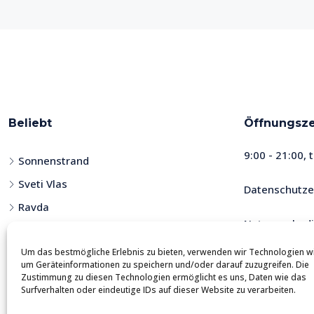
Präsentationsmaterialien und starten aktive Werbeka
Besichtigungen sparen.
Rechtlicher Schutz und Ihre 
Wir übernehmen die gesamte bürokratische Routine und sor
von unseren Anwälten aufgesetzt werden. Sie sind in einer
Schlupflöcher, Ungenauigkeiten oder versteckte Bedingu
Beliebt
Öffnungsze
Alle Phasen – vom Zahlungsablauf bis hin zu den Fristen
9:00 - 21:00, 
Sonnenstrand
geben, dass die Transaktion reibungslos verläuft und Sie 
Dokument fachgerecht und professionell erstellt wurde.
Sveti Vlas
Datenschutze
Ravda
Klare Finanzplanung und An
Nutzungsbed
Kosharitsa
Wir schätzen Ihre Zeit und arbeiten nur mit realen Käuf
Um das bestmögliche Erlebnis zu bieten, verwenden wir Technologien w
Nessebar
Vorvertrags fixiert die Absichten des Käufers zuverläss
um Geräteinformationen zu speichern und/oder darauf zuzugreifen. Die
Ratenzahlung
gewährt wird, vereinbaren wir einen für Sie
Zustimmung zu diesen Technologien ermöglicht es uns, Daten wie das
Surfverhalten oder eindeutige IDs auf dieser Website zu verarbeiten.
Die Zusammenarbeit mit SunliteBG bedeutet immer eine ex