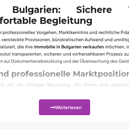
 Bulgarien: Sichere T
ortable Begleitung
er professionelles Vorgehen, Marktkenntnis und rechtliche Prä
, versteckte Provisionen, bürokratischen Aufwand und unnöt
lisiert, die ihre
Immobilie in Bulgarien verkaufen
möchten, i
bsolut transparenten, sicheren und vorhersehbaren Prozess
hin zur Dokumentenabwicklung und der Überwachung des Geldt
d professionelle Marktpositio
t mit der richtigen Bewertung. Wir führen eine detailli
ls, damit Ihr Objekt nicht in den Datenbanken „hängen bleib
ine
Villa in Kosharitsa zu verkaufen
oder eine Immobilie in Lag
r richtigen Zielgruppe auf Ihr Objekt lenken.
Weiterlesen
mobilie. Eigentümern, die eine
Wohnung in Burgas verkaufen
m
, Käufer zu finden, die eine Immobilie für das ganzjährige Woh