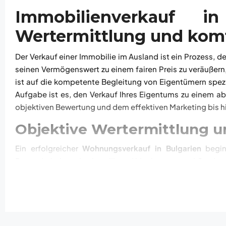
Immobilienverkauf in
Wertermittlung und komf
Der Verkauf einer Immobilie im Ausland ist ein Prozess, d
seinen Vermögenswert zu einem fairen Preis zu veräußern
ist auf die kompetente Begleitung von Eigentümern spezia
Aufgabe ist es, den Verkauf Ihres Eigentums zu einem a
objektiven Bewertung und dem effektiven Marketing bis 
Objektive Wertermittlung un
Ein erfolgreicher
Wohnungsverkauf in Bulgarien
beginn
Besonderheiten des jeweiligen Urlaubsortes und Stadttei
planen, ein
Apartment am Sonnenstrand zu verkaufen
, e
veräußern, wissen wir genau, wie wir die Aufmerksamkeit de
Ein separater Bereich unserer Arbeit ist die städtische Im
Zornitsa
und
Horizont
) oder in
Pomorie
, helfen wir dabei