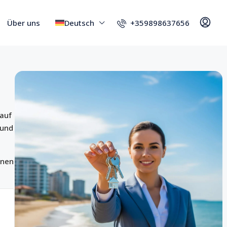
+359898637656
Über uns
Deutsch
 auf
 und
inen