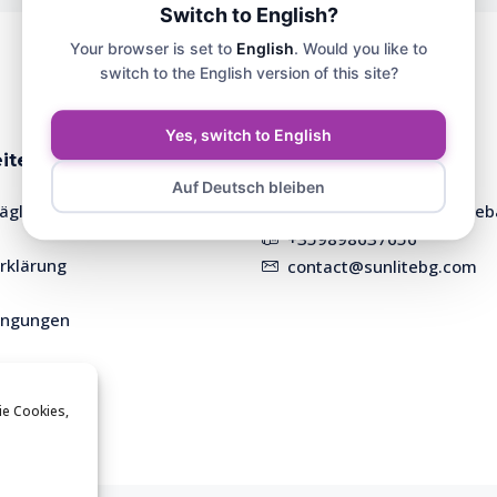
Switch to English?
Your browser is set to
English
. Would you like to
switch to the English version of this site?
Yes, switch to English
iten
Kontakt
Auf Deutsch bleiben
täglich
Otets-Paisiy-Str. 6, Neseb
+359898637656
rklärung
contact@sunlitebg.com
ingungen
ie Cookies,