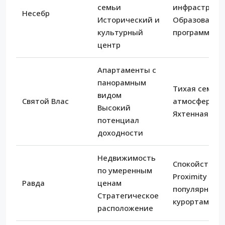
семьи
инфраструкт
Несебр
Исторический и
Образовател
культурный
программы
центр
Апартаменты с
панорамным
Тихая семей
видом
Святой Влас
атмосфера
Высокий
Яхтенная ма
потенциал
доходности
Недвижимость
Спокойствие
по умеренным
Proximity к
Равда
ценам
популярным
Стратегическое
курортам
расположение