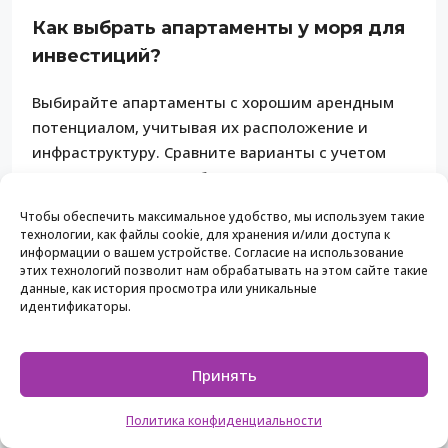
Как выбрать апартаменты у моря для
инвестиций?
Выбирайте апартаменты с хорошим арендным
потенциалом, учитывая их расположение и
инфраструктуру. Сравните варианты с учетом
критериев, таких как близость к пляжу и наличие
удобств.
Чтобы обеспечить максимальное удобство, мы используем такие
технологии, как файлы cookie, для хранения и/или доступа к
Какие документации необходимы для
информации о вашем устройстве. Согласие на использование
этих технологий позволит нам обрабатывать на этом сайте такие
покупки апартаментов у моря?
данные, как история просмотра или уникальные
идентификаторы.
При покупке апартаментов у моря важно иметь
правильные правоустанавливающие документы,
такие как свидетельство о праве собственности
Принять
и кадастровый план. Проверьте их перед
Политика конфиденциальности
покупкой, чтобы избежать каких-либо правовых
проблем.