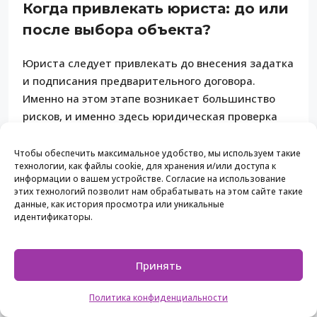
Когда привлекать юриста: до или
после выбора объекта?
Юриста следует привлекать до внесения задатка
и подписания предварительного договора.
Именно на этом этапе возникает большинство
рисков, и именно здесь юридическая проверка
имеет наибольшую ценность.
Чтобы обеспечить максимальное удобство, мы используем такие
Сколько стоит юридическое
технологии, как файлы cookie, для хранения и/или доступа к
информации о вашем устройстве. Согласие на использование
сопровождение сделки в
этих технологий позволит нам обрабатывать на этом сайте такие
данные, как история просмотра или уникальные
Болгарии?
идентификаторы.
Стоимость составляет, как правило, от 0,5% до
1,5% от цены объекта. При покупке апартамента
Принять
за 80 000 евро гонорар юриста составит от 400 до
1 200 евро, что несопоставимо с
Политика конфиденциальности
потенциальными потерями при юридически