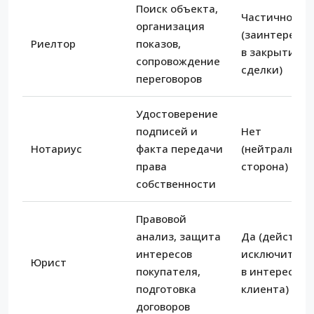
Поиск объекта,
Частично
организация
(заинтересов
Риелтор
показов,
в закрытии
сопровождение
сделки)
переговоров
Удостоверение
подписей и
Нет
Нотариус
факта передачи
(нейтральна
права
сторона)
собственности
Правовой
анализ, защита
Да (действуе
интересов
исключитель
Юрист
покупателя,
в интересах
подготовка
клиента)
договоров