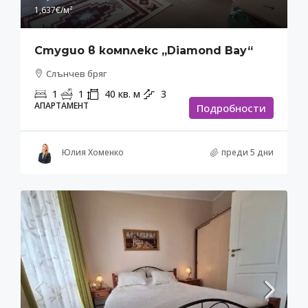
1,637€
/м²
Студио в комплекс „Diamond Bay“
Слънчев бряг
1
1
40
кв. м
3
АПАРТАМЕНТ
Подробности
Юлия Хоменко
преди 5 дни