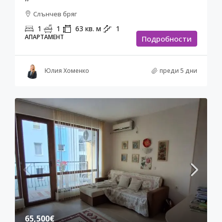
Слънчев бряг
1
1
63
кв. м
1
АПАРТАМЕНТ
Подробности
Юлия Хоменко
преди 5 дни
65,500€