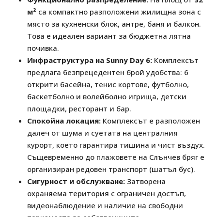
м²
са компактно разположени жилищна зона с
място за кухненски блок, антре, баня и балкон.
Това е идеален вариант за бюджетна лятна
почивка.
Инфраструктура на Sunny Day 6:
Комплексът
предлага безпрецедентен брой удобства: 6
открити басейна, тенис кортове, футболно,
баскетболно и волейболно игрища, детски
площадки, ресторант и бар.
Спокойна локация:
Комплексът е разположен
далеч от шума и суетата на централния
курорт, което гарантира тишина и чист въздух.
Същевременно до плажовете на Слънчев бряг е
организиран редовен транспорт (шатъл бус).
Сигурност и обслужване:
Затворена
охраняема територия с ограничен достъп,
видеонаблюдение и наличие на свободни