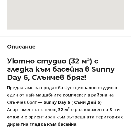
Описание
Уютно студио (32 м²) с
гледка към басейна в Sunny
Day 6, Слънчев бряг!
Предлагаме за продажба функционално студио в
един от най-мащабните комплекси в района на
Слънчев бряг —
Sunny Day 6
(
Съни Дей 6
).
Апартаментът с площ
32 м²
е разположен на
3-ти
етаж
и е ориентиран към вътрешната територия с
директна
гледка към басейна
.