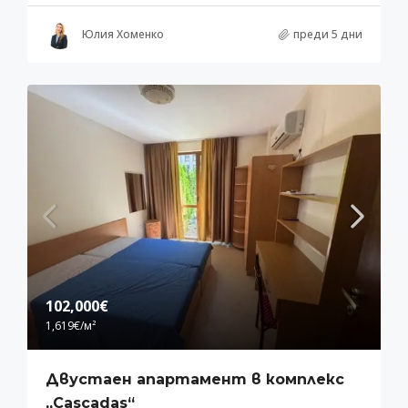
Юлия Хоменко
преди 5 дни
102,000€
1,619€
/м²
Двустаен апартамент в комплекс
„Cascadas“