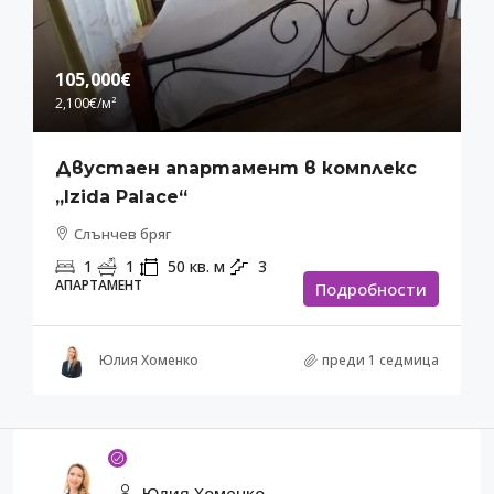
105,000€
2,100€
/м²
Двустаен апартамент в комплекс
„Izida Palace“
Слънчев бряг
1
1
50
кв. м
3
АПАРТАМЕНТ
Подробности
Юлия Хоменко
преди 1 седмица
Юлия Хоменко