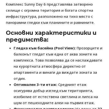
Комплекс Sunny Day 6 представлява затворено
селище с огромна територия и богата спортна
инфраструктура, разположено на тихо място с
панорамни гледки към планините и равнините.
Основни характеристики и
предимства:
Гледка към басейна (Pool View):
Прозорците и
балконът гледат към една от аква зоните на
комплекса. Това позволява да се наслаждавате
на курортната атмосфера директно от
апартамента и винаги да виждате зоната за
отдих.
Оптимален 3-ти етаж:
Средният етаж
осигурява добър изглед към територията,
изобилие от естествена светлина и липса на
шум от пешеходните алеи на първия етаж.
Функционално разпределение:
На площ от
32