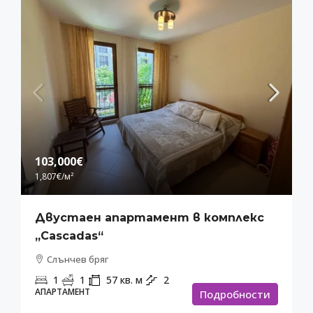
103,000€
1,807€
/м²
Двустаен апартамент в комплекс
„Cascadas“
Слънчев бряг
1
1
57
кв. м
2
АПАРТАМЕНТ
Подробности