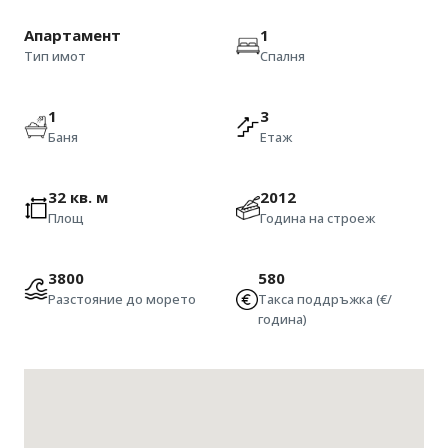
Апартамент
1
Тип имот
Спалня
1
3
Баня
Етаж
32 кв. м
2012
Площ
Година на строеж
3800
580
Разстояние до морето
Такса поддръжка (€/
година)