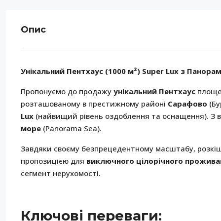
Опис
Унікальний Пентхаус (1000 м²) Super Lux з Панора
Пропонуємо до продажу
унікальний Пентхаус
площ
розташованому в престижному районі
Сарафово
(Бу
Lux
(найвищий рівень оздоблення та оснащення). З в
море
(Panorama Sea).
Завдяки своєму безпрецедентному масштабу, розкіш
пропозицією для
виключного цілорічного прожива
сегмент нерухомості.
Ключові переваги: