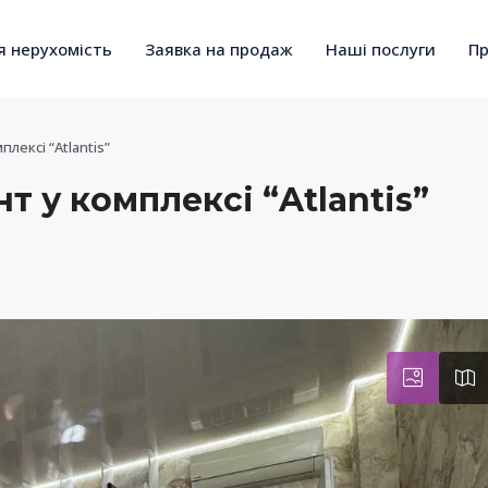
я нерухомість
Заявка на продаж
Наші послуги
Пр
лексі “Atlantis”
 у комплексі “Atlantis”