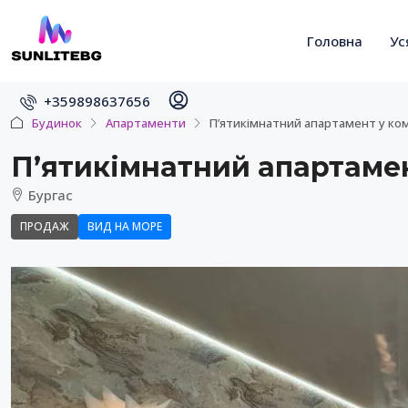
Головна
Ус
+359898637656
Будинок
Апартаменти
П’ятикімнатний апартамент у комп
П’ятикімнатний апартамент
Бургас
ПРОДАЖ
ВИД НА МОРЕ