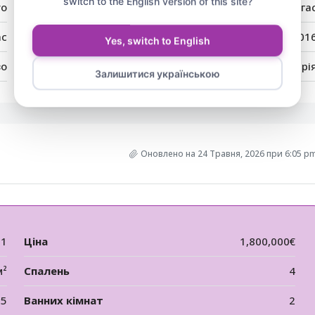
switch to the English version of this site?
vo
Місто:
Бурга
ас
Індекс:
801
Yes, switch to English
во
Країна:
Болгарі
Залишитися українською
Оновлено на 24 Травня, 2026 при 6:05 p
81
Ціна
1,800,000€
м²
Спалень
4
5
Ванних кімнат
2