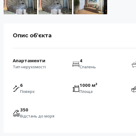
Опис об'єкта
Апартаменти
4
Тип нерухомості
Спалень
6
1000 м²
Поверх
Площа
350
Відстань до моря