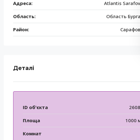
Адреса:
Atlantis Sarafo
Область:
Область Бург
Район:
Сарафо
Деталі
ID об'єкта
260
Площа
1000 
Комнат