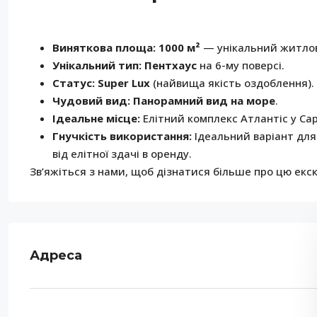
Виняткова площа:
1000 м²
— унікальний житлов
Унікальний тип:
Пентхаус
на 6-му поверсі.
Статус:
Super Lux
(найвища якість оздоблення).
Чудовий вид:
Панорамний вид на море
.
Ідеальне місце:
Елітний комплекс Атлантіс у Са
Гнучкість використання:
Ідеальний варіант для
від елітної здачі в оренду.
Зв’яжіться з нами, щоб дізнатися більше про цю ек
Адреса