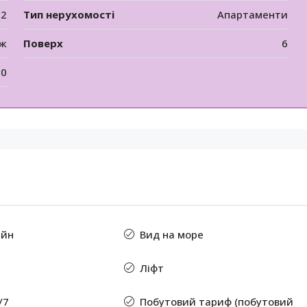
12
Тип нерухомості
Апартаменти
аж
Поверх
6
50
ейн
Вид на море
Ліфт
/7
Побутовий тариф (побутовий