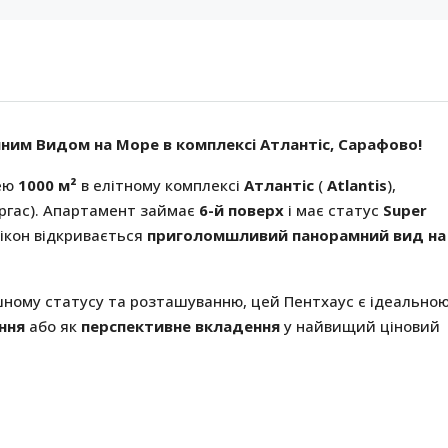
мним Видом на Море в комплексі Атлантіс, Сарафово!
ею
1000 м²
в елітному комплексі
Атлантіс
(
Atlantis
),
ргас). Апартамент займає
6-й поверх
і має статус
Super
ікон відкривається
приголомшливий панорамний вид на
ному статусу та розташуванню, цей Пентхаус є ідеально
ння
або як
перспективне вкладення
у найвищий ціновий