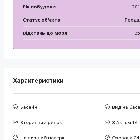
Рік побудови
20
Статус об'єкта
Прод
Відстань до моря
3
Характеристики
Басейн
Вид на бас
Вторинний ринок
З Актом 16
Не перший поверх
Охорона 24