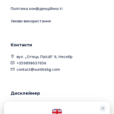
Політика конфіденційності
Умови використання
Контакти
вул. „Отець Паїсій“ 6, Несебр
+359898637656
contact@sunlitebg.com
Дисклеймер
У зв'язку з високою динамікою ринку, деякі
об'єкти нерухомості вже можуть бути продані.