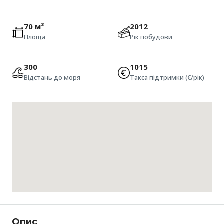
70 м²
2012
Площа
Рік побудови
300
1015
Відстань до моря
Такса підтримки (€/рік)
Опис