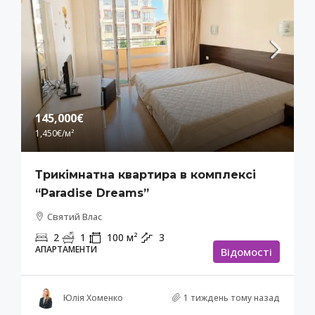
145,000€
1,450€
/м²
Трикімнатна квартира в комплексі
“Paradise Dreams”
Святий Влас
2
1
100
м²
3
АПАРТАМЕНТИ
Відомості
Юлія Хоменко
1 тиждень тому назад