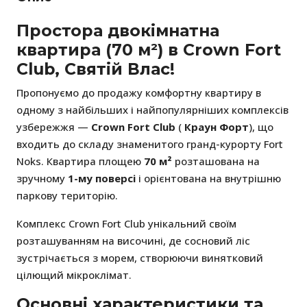
Простора двокімнатна
квартира (70 м²) в Crown Fort
Club, Святій Влас!
Пропонуємо до продажу комфортну квартиру в
одному з найбільших і найпопулярніших комплексів
узбережжя —
Crown Fort Club
(
Краун Форт
), що
входить до складу знаменитого гранд-курорту Fort
Noks. Квартира площею
70 м²
розташована на
зручному
1-му поверсі
і орієнтована на внутрішню
паркову територію.
Комплекс Crown Fort Club унікальний своїм
розташуванням на височині, де сосновий ліс
зустрічається з морем, створюючи винятковий
цілющий мікроклімат.
Основні характеристики та