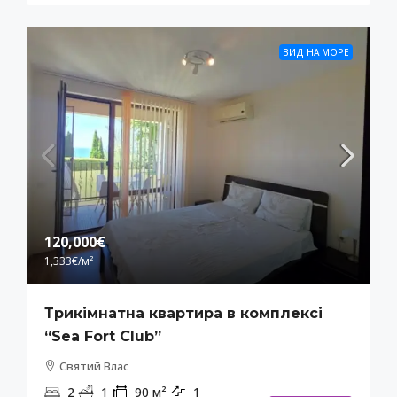
ВИД НА МОРЕ
120,000€
1,333€
/м²
Трикімнатна квартира в комплексі
“Sea Fort Club”
Святий Влас
2
1
90
м²
1