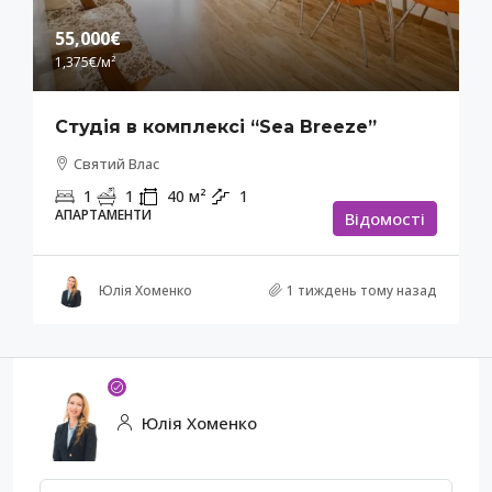
55,000€
1,375€
/м²
Студія в комплексі “Sea Breeze”
Святий Влас
1
1
40
м²
1
АПАРТАМЕНТИ
Відомості
Юлія Хоменко
1 тиждень тому назад
Юлія Хоменко