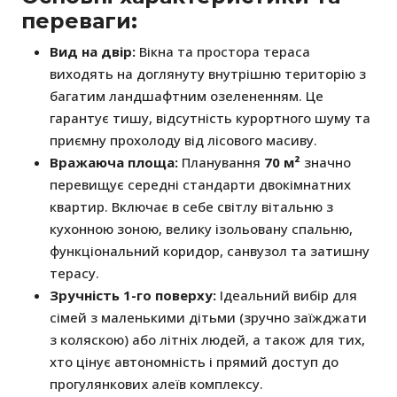
переваги:
Вид на двір:
Вікна та простора тераса
виходять на доглянуту внутрішню територію з
багатим ландшафтним озелененням. Це
гарантує тишу, відсутність курортного шуму та
приємну прохолоду від лісового масиву.
Вражаюча площа:
Планування
70 м²
значно
перевищує середні стандарти двокімнатних
квартир. Включає в себе світлу вітальню з
кухонною зоною, велику ізольовану спальню,
функціональний коридор, санвузол та затишну
терасу.
Зручність 1-го поверху:
Ідеальний вибір для
сімей з маленькими дітьми (зручно заїжджати
з коляскою) або літніх людей, а також для тих,
хто цінує автономність і прямий доступ до
прогулянкових алеїв комплексу.