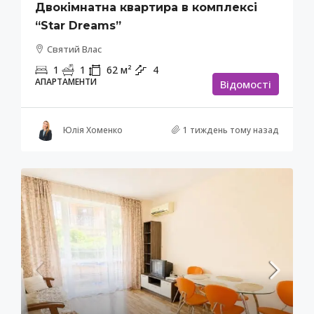
Двокімнатна квартира в комплексі
“Star Dreams”
Святий Влас
1
1
62
м²
4
АПАРТАМЕНТИ
Відомості
Юлія Хоменко
1 тиждень тому назад