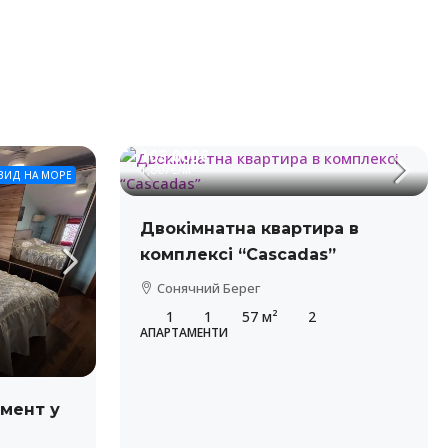
103,000€
1,807€
/м²
ВИД НА МОРЕ
Двокімнатна квартира в
комплексі “Cascadas”
Сонячний Берег
1
1
57
м²
2
АПАРТАМЕНТИ
мент у