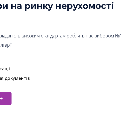
ри на ринку нерухомості
 відданість високим стандартам роблять нас вибором №1
гарії.
тації
я документів