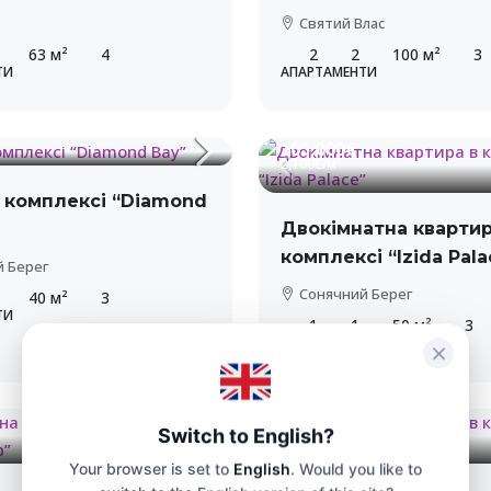
Святий Влас
63
м²
4
2
2
100
м²
3
ТИ
АПАРТАМЕНТИ
105,000€
2,100€
/м²
в комплексі “Diamond
Двокімнатна квартир
комплексі “Izida Pala
 Берег
Сонячний Берег
40
м²
3
ТИ
1
1
50
м²
3
АПАРТАМЕНТИ
78,000€
Switch to English?
1,040€
/м²
ВИД НА МОРЕ
Your browser is set to
English
. Would you like to