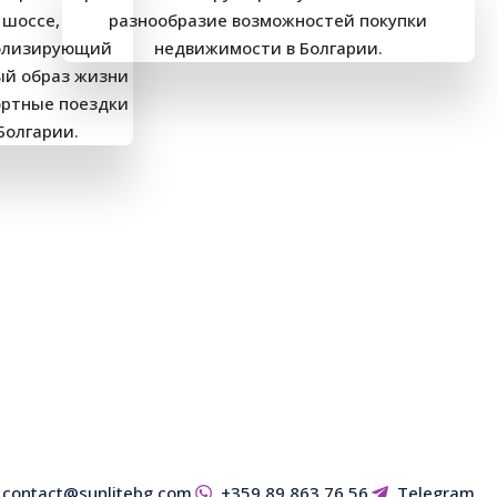
contact@sunlitebg.com
+359 89 863 76 56
Telegram