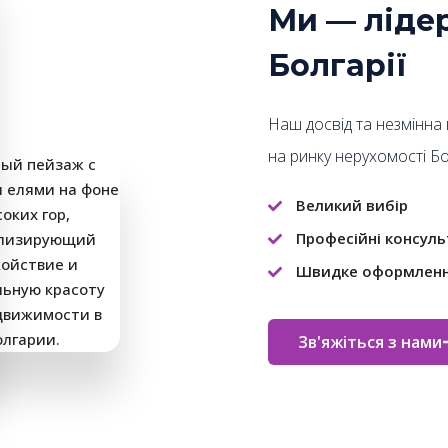
Ми — ліде
Болгарії
Наш досвід та незмінна
на ринку нерухомості Бол
Великий вибір
Професійні консуль
Швидке оформленн
Зв'яжіться з нами