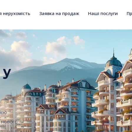
я нерухомість
Заявка на продаж
Наші послуги
Пр
 у
ією
о нового