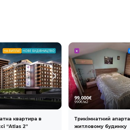
НА ВИПЛАТ
НОВЕ БУДІВНИЦТВО
★
99,000€
990€
/м2
атна квартира в
Трикімнатний апарта
і “Atlas 2”
житловому будинку