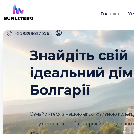
Головна
Ус
+359898637656
Знайдіть свій
ідеальний дім
Болгарії
Ознайомтеся з нашою ексклюзивною колекц
нерухомості та зробіть перший крок до свог
дому