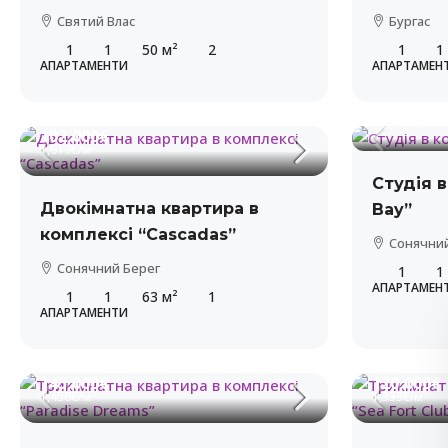
Святий Влас
Бургас
1
1
50
м²
2
1
1
АПАРТАМЕНТИ
АПАРТАМЕН
65,500€
1,637€
/м²
102,000€
1,619€
/м²
Студія 
Двокімнатна квартира в
Bay”
комплексі “Cascadas”
Сонячний
Сонячний Берег
1
1
АПАРТАМЕН
1
1
63
м²
1
АПАРТАМЕНТИ
145,000€
120,000€
1,450€
/м²
1,333€
/м²