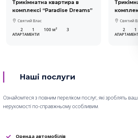
Трикімнатна квартира в
Трикімн
комплексі “Paradise Dreams”
комплекс
Святий Влас
Святий В
2
1
100
м²
3
2
1
АПАРТАМЕНТИ
АПАРТАМЕН
Наші послуги
Ознайомтеся з повним переліком послуг, які зроблять ваш 
нерухомості по-справжньому особливим.
Оренда автомобілів