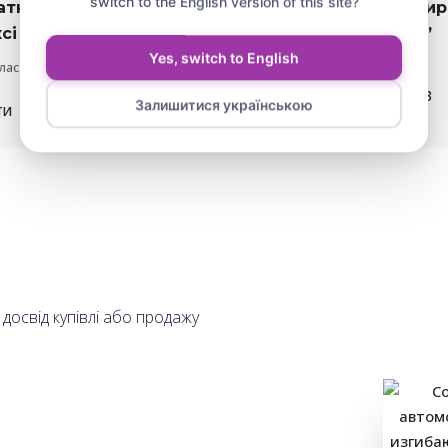
switch to the English version of this site?
атна квартира в
Трикімнатна квартир
і “Sea Fort Club”
комплексі “Prima 1”
Yes, switch to English
лас
Сонячний Берег
90
м²
1
2
1
75
м²
3
Залишитися українською
ТИ
АПАРТАМЕНТИ
досвід купівлі або продажу