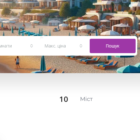
мнати
Макс. ціна
Пошук
10
Міст