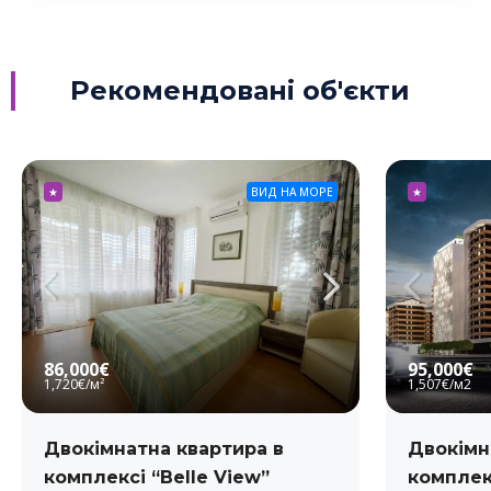
Рекомендовані об'єкти
★
ВИД НА МОРЕ
★
86,000€
95,000€
1,720€
/м²
1,507€
/м2
Двокімнатна квартира в
Двокімн
комплексі “Belle View”
комплекс