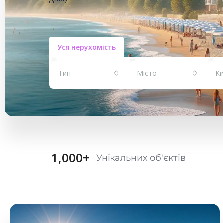
Уся нерухомість
Тип
Місто
Кі
1,000
+
Унікальних об'єктів