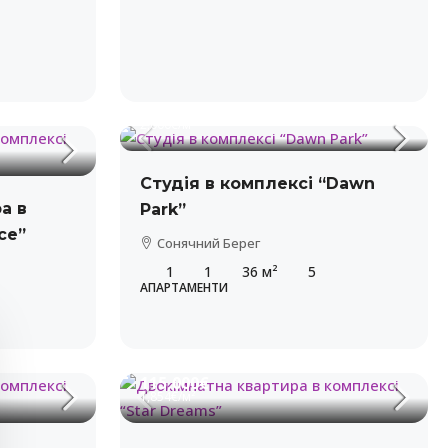
72,000€
2,000€
/м²
Студія в комплексі “Dawn
а в
Park”
ce”
Сонячний Берег
1
1
36
м²
5
АПАРТАМЕНТИ
115,000€
1,854€
/м²