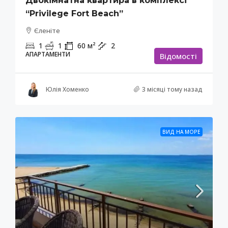
Двокімнатна квартира в комплексі
“Privilege Fort Beach”
Єленіте
1
1
60
м²
2
АПАРТАМЕНТИ
Відомості
Юлія Хоменко
3 місяці тому назад
ВИД НА МОРЕ