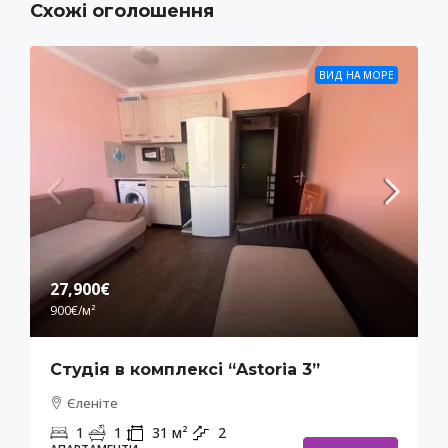
Схожі оголошення
ВИД НА МОРЕ
27,900€
900€
/м²
Студія в комплексі “Astoria 3”
Єленіте
1
1
31
м²
2