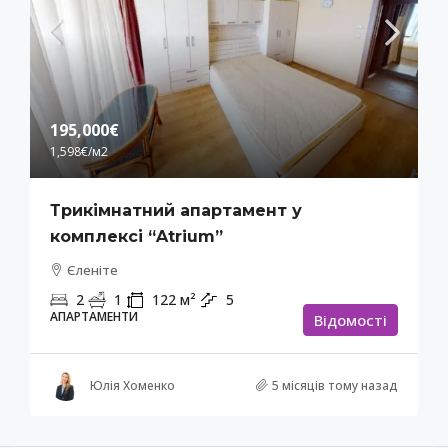
195,000€
1,598€
/м2
Трикімнатний апартамент у
комплексі “Atrium”
Єленіте
2
1
122
м²
5
АПАРТАМЕНТИ
Відомості
Юлія Хоменко
5 місяців тому назад