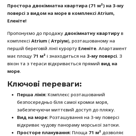
Простора двокімнатна квартира (71 м²) на 3-му
поверсі з видом на море в комплексі Atrium,
Еленіте!
Пропонуємо до продажу
двокімнатну квартиру
в
комплексі
Atrium
(
Атріум
), розташованому на
першій береговій лінії курорту
Еленіте
. Апартамент
має площу
71 м²
і знаходиться на
3-му поверсі
. З
вікон та з тераси відкривається прямий
вид на
море
.
Ключові переваги:
Перша лінія:
Комплекс розташований
безпосередньо біля самої кромки моря,
забезпечуючи миттєвий доступ до пляжу.
Вид на море:
Розташування на 3-му поверсі
відкриває чудову панораму морської затоки.
Просторе планування:
Площа
71 м²
дозволяє