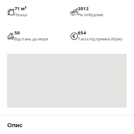
71 м²
2012
Площа
Рік побудови
50
654
Відстань до моря
Такса підтримки (€/рік)
Опис