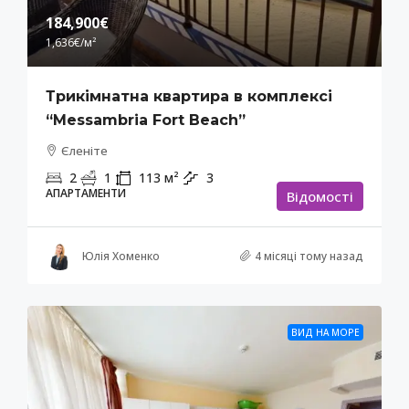
184,900€
1,636€
/м²
Трикімнатна квартира в комплексі
“Messambria Fort Beach”
Єленіте
2
1
113
м²
3
АПАРТАМЕНТИ
Відомості
Юлія Хоменко
4 місяці тому назад
ВИД НА МОРЕ