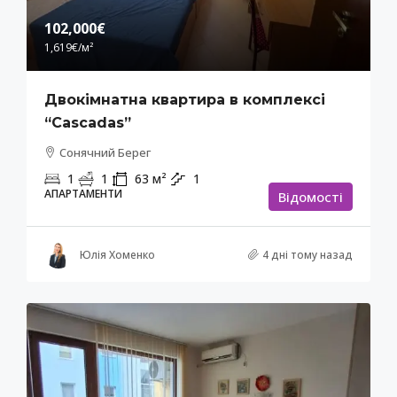
102,000€
1,619€
/м²
Двокімнатна квартира в комплексі
“Cascadas”
Сонячний Берег
1
1
63
м²
1
АПАРТАМЕНТИ
Відомості
Юлія Хоменко
4 дні тому назад