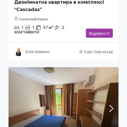
Двокімнатна квартира в комплексі
“Cascadas”
Сонячний Берег
1
1
57
м²
2
АПАРТАМЕНТИ
Відомості
Юлія Хоменко
4 дні тому назад