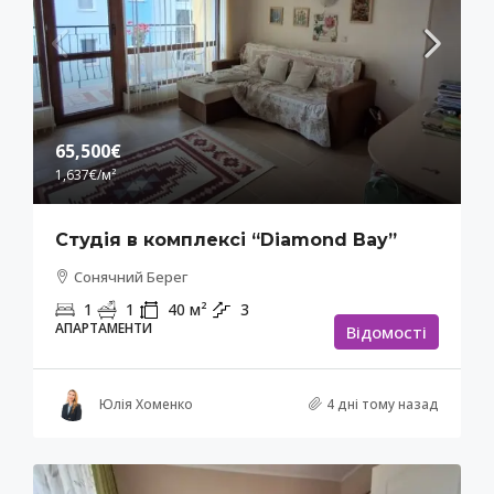
65,500€
1,637€
/м²
Студія в комплексі “Diamond Bay”
Сонячний Берег
1
1
40
м²
3
АПАРТАМЕНТИ
Відомості
Юлія Хоменко
4 дні тому назад