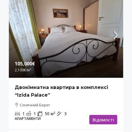
105,000€
2,100€
/м²
Двокімнатна квартира в комплексі
“Izida Palace”
Сонячний Берег
1
1
50
м²
3
АПАРТАМЕНТИ
Відомості