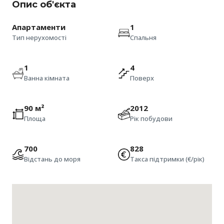
Опис об'єкта
Апартаменти
1
Тип нерухомості
Спальня
1
4
Ванна кімната
Поверх
90 м²
2012
Площа
Рік побудови
700
828
Відстань до моря
Такса підтримки (€/рік)