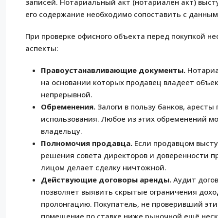
записей. Нотариальный акт (нотариален акт) выс
его содержание необходимо сопоставить с данным
При проверке офисного объекта перед покупкой н
аспекты:
Правоустанавливающие документы.
Нотариа
на основании которых продавец владеет объек
непрерывной.
Обременения.
Залоги в пользу банков, аресты
использования. Любое из этих обременений мо
владельцу.
Полномочия продавца.
Если продавцом высту
решения совета директоров и доверенности п
лицом делает сделку ничтожной.
Действующие договоры аренды.
Аудит догов
позволяет выявить скрытые ограничения доход
пролонгацию. Покупатель, не проверивший эти
помещение по ставке ниже рыночной ещё неск