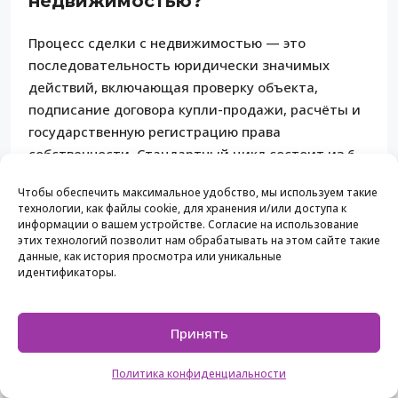
недвижимостью?
Процесс сделки с недвижимостью — это
последовательность юридически значимых
действий, включающая проверку объекта,
подписание договора купли-продажи, расчёты и
государственную регистрацию права
собственности. Стандартный цикл состоит из 6
этапов и занимает от нескольких недель до
Чтобы обеспечить максимальное удобство, мы используем такие
нескольких месяцев в зависимости от сложности
технологии, как файлы cookie, для хранения и/или доступа к
объекта.
информации о вашем устройстве. Согласие на использование
этих технологий позволит нам обрабатывать на этом сайте такие
данные, как история просмотра или уникальные
Сколько времени занимает
идентификаторы.
подготовка к сделке в Болгарии?
Подготовка к сделке, включая сбор документов и
Принять
юридическую проверку объекта, занимает от 7
Политика конфиденциальности
до 14 дней. Регистрация права собственности
после подписания нотариального акта занимает