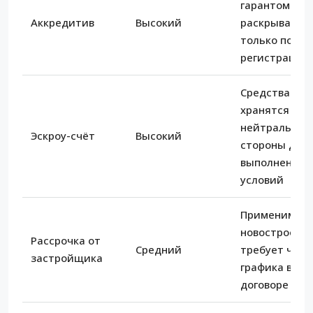
гарантом: де
Аккредитив
Высокий
раскрываютс
только после
регистрации
Средства
хранятся у
нейтральной
Эскроу-счёт
Высокий
стороны до
выполнения
условий
Применима д
новостроек,
Рассрочка от
Средний
требует чётк
застройщика
графика в
договоре