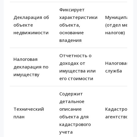
Фиксирует
Декларация об
характеристики
Муниципали
объекте
объекта,
(отдел местн
недвижимости
основание
налогов)
владения
Отчетность о
Налоговая
доходах от
Налоговая
декларация по
имущества или
служба
имуществу
его стоимости
Содержит
детальное
Технический
описание
Кадастровое
план
объекта для
агентство
кадастрового
учета