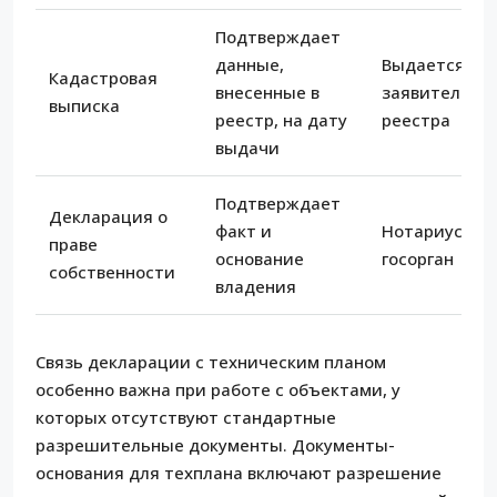
Подтверждает
данные,
Выдается
Кадастровая
внесенные в
заявителю и
выписка
реестр, на дату
реестра
выдачи
Подтверждает
Декларация о
факт и
Нотариус, суд
праве
основание
госорган
собственности
владения
Связь декларации с техническим планом
особенно важна при работе с объектами, у
которых отсутствуют стандартные
разрешительные документы. Документы-
основания для техплана включают разрешение