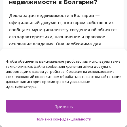
недвижимости в Болгарии?
Декларация недвижимости в Болгарии —
официальный документ, в котором собственник
сообщает муниципалитету сведения об объекте:
его характеристики, назначение и правовое
основание владения. Она необходима для
налогового учета и регистрации объекта в базе
данных общины.
Чтобы обеспечить максимальное удобство, мы используем такие
технологии, как файлы cookie, для хранения и/или доступа к
Зачем нужна декларация
информации о вашем устройстве. Согласие на использование
этих технологий позволит нам обрабатывать на этом сайте такие
недвижимости для получения
данные, как история просмотра или уникальные
идентификаторы.
льгот?
Налоговые льготы по налогу на здания в Болгарии
Принять
не применяются автоматически. Чтобы получить
сниженную ставку для основного жилья,
Политика конфиденциальности
собственник должен подать отдельное