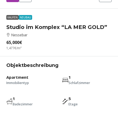
KAUFEN
NEUBAU
Studio im Komplex “LA MER GOLD”
Nessebar
65,000€
1,477€
/m²
Objektbeschreibung
Apartment
1
Immobilientyp
Schlafzimmer
1
5
Badezimmer
Etage