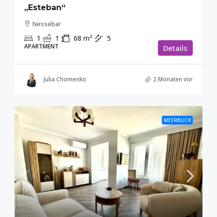
„Esteban“
Nessebar
1
1
68
m²
5
APARTMENT
Details
Julia Chomenko
2 Monaten vor
MEERBLICK