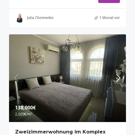
Julia Chomenko
1 Monat vor
138,000€
2,029€
/m²
Zweizimmerwohnung im Komplex