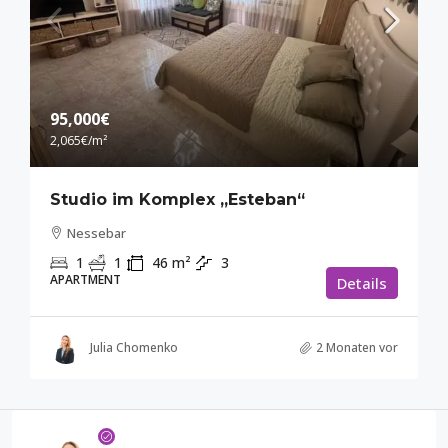
95,000€
2,065€
/m²
Studio im Komplex „Esteban“
Nessebar
1
1
46
m²
3
APARTMENT
Details
Julia Chomenko
2 Monaten vor