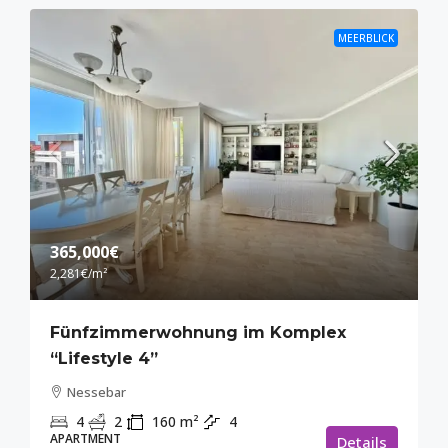
MEERBLICK
365,000€
2,281€
/m²
Fünfzimmerwohnung im Komplex
“Lifestyle 4”
Nessebar
4
2
160
m²
4
APARTMENT
Details