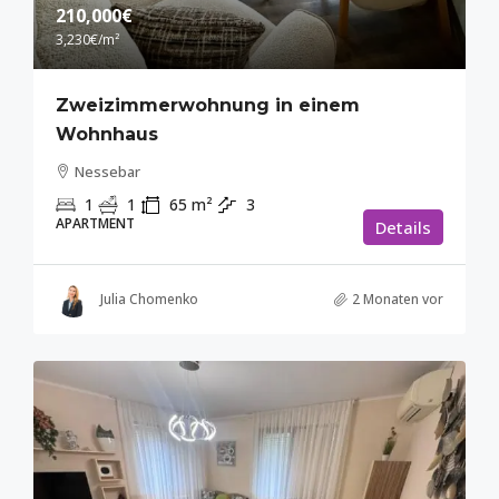
210,000€
3,230€
/m²
Zweizimmerwohnung in einem
Wohnhaus
Nessebar
1
1
65
m²
3
APARTMENT
Details
Julia Chomenko
2 Monaten vor