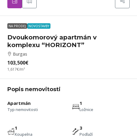
NA PRODEJ
NOVOSTAVBY
Dvoukomorový apartmán v
komplexu “HORIZONT”
Burgas
103,500€
1,617€
/m²
Popis nemovitosti
Apartmán
1
Typ nemovitosti
Ložnice
1
3
Koupelna
Podlaží