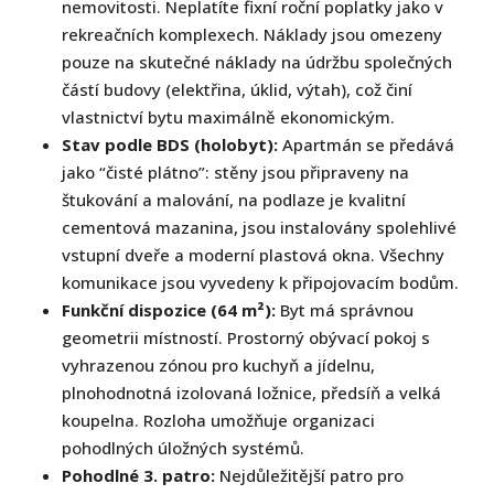
nemovitosti. Neplatíte fixní roční poplatky jako v
rekreačních komplexech. Náklady jsou omezeny
pouze na skutečné náklady na údržbu společných
částí budovy (elektřina, úklid, výtah), což činí
vlastnictví bytu maximálně ekonomickým.
Stav podle BDS (holobyt):
Apartmán se předává
jako “čisté plátno”: stěny jsou připraveny na
štukování a malování, na podlaze je kvalitní
cementová mazanina, jsou instalovány spolehlivé
vstupní dveře a moderní plastová okna. Všechny
komunikace jsou vyvedeny k připojovacím bodům.
Funkční dispozice (64 m²):
Byt má správnou
geometrii místností. Prostorný obývací pokoj s
vyhrazenou zónou pro kuchyň a jídelnu,
plnohodnotná izolovaná ložnice, předsíň a velká
koupelna. Rozloha umožňuje organizaci
pohodlných úložných systémů.
Pohodlné 3. patro:
Nejdůležitější patro pro