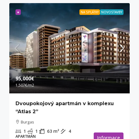
★
NA SPLÁTKY
NOVOSTAVBY
95,000€
1,507€
/m2
Dvoupokojový apartmán v komplexu
“Atlas 2”
Burgas
1
1
63
m²
4
APARTMÁN
Informace