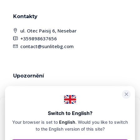
Kontakty
ul. Otec Paisij 6, Nesebar
+359898637656
contact@sunlitebg.com
Upozornění
Vzhledem k vysoké dynamice trhu mohou být
některé nemovitosti již prodány. Dostupnost a
aktuálnost informací si prosím ověřte u manažera.
Abychom zajistili co největší pohodlí, používáme technologie, jako jsou
Switch to English?
soubory cookie, k ukládání a/nebo přístupu k informacím o vašem
Your browser is set to
English
. Would you like to switch
zařízení. Souhlas s těmito technologiemi nám umožní na tomto webu
zpracovávat údaje, jako je historie prohlížení nebo jedinečné
to the English version of this site?
identifikátory.
© SunliteBG - Všechna práva vyhrazena. Webové stránky