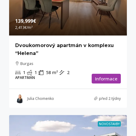
139,999€
2,413€
/m²
Dvoukomorový apartmán v komplexu
“Helena”
Burgas
1
1
58
m²
2
APARTMÁN
Informace
Julia Chomenko
před 2 týdny
NOVOSTAVBY