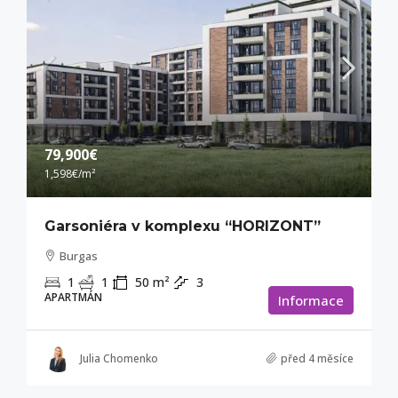
79,900€
1,598€
/m²
Garsoniéra v komplexu “HORIZONT”
Burgas
1
1
50
m²
3
APARTMÁN
Informace
Julia Chomenko
před 4 měsíce