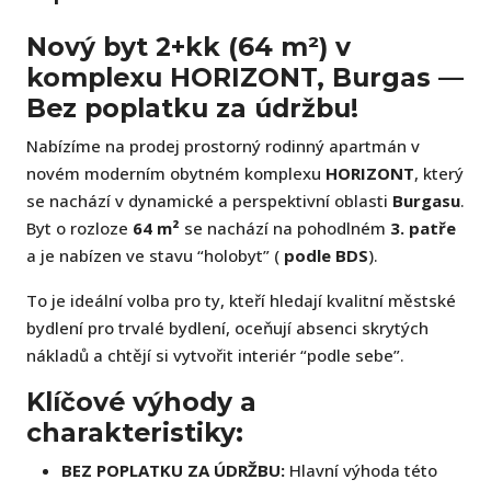
Nový byt 2+kk (64 m²) v
komplexu HORIZONT, Burgas —
Bez poplatku za údržbu!
Nabízíme na prodej prostorný rodinný apartmán v
novém moderním obytném komplexu
HORIZONT
, který
se nachází v dynamické a perspektivní oblasti
Burgasu
.
Byt o rozloze
64 m²
se nachází na pohodlném
3. patře
a je nabízen ve stavu “holobyt” (
podle BDS
).
To je ideální volba pro ty, kteří hledají kvalitní městské
bydlení pro trvalé bydlení, oceňují absenci skrytých
nákladů a chtějí si vytvořit interiér “podle sebe”.
Klíčové výhody a
charakteristiky:
BEZ POPLATKU ZA ÚDRŽBU:
Hlavní výhoda této