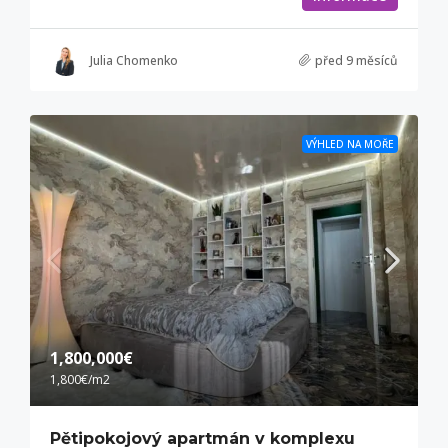
Julia Chomenko
před 9 měsíců
VÝHLED NA MOŘE
1,800,000€
1,800€
/m2
Pětipokojový apartmán v komplexu