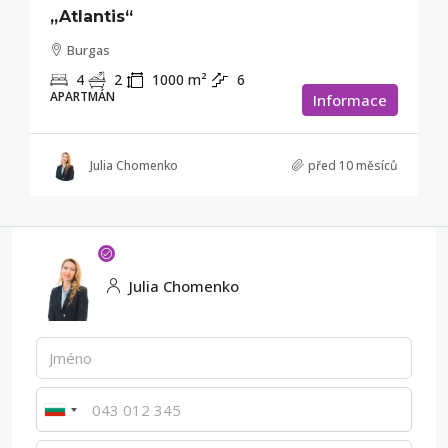
„Atlantis“
Burgas
4
2
1000
m²
6
APARTMÁN
Informace
Julia Chomenko
před 10 měsíců
Julia Chomenko