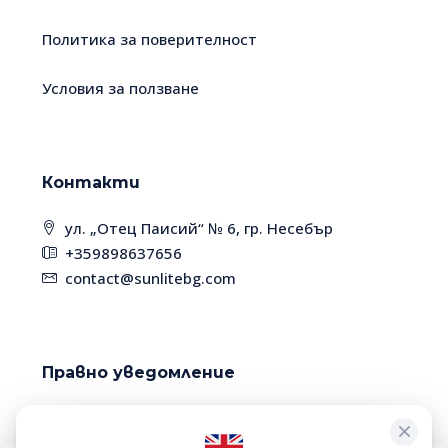
Политика за поверителност
Условия за ползване
Контакти
ул. „Отец Паисий“ № 6, гр. Несебър
+359898637656
contact@sunlitebg.com
Правно уведомление
Поради високата динамика на пазара, някои
имоти може вече да са продадени. Моля,