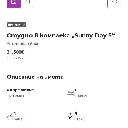
ПРОДАЖБА
Студио в комплекс „Sunny Day 5“
Слънчев бряг
31,500€
1,211€
/м2
Описание на имота
Апартамент
1
Тип имот
Спалня
1
4
Баня
Етаж