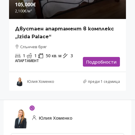
105,000€
2,100€
/м²
Двустаен апартамент в комплекс
„Izida Palace“
Слънчев бряг
1
1
50
кв. м
3
АПАРТАМЕНТ
Подробности
Юлия Хоменко
преди 1 седмица
Юлия Хоменко