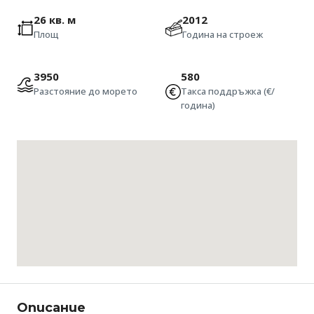
26 кв. м
2012
Площ
Година на строеж
3950
580
Разстояние до морето
Такса поддръжка (€/
година)
Описание