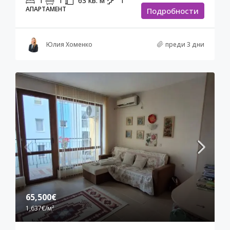
1
1
63
кв. м
1
АПАРТАМЕНТ
Подробности
Юлия Хоменко
преди 3 дни
65,500€
1,637€
/м²