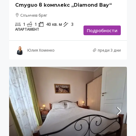
Студио в комплекс „Diamond Bay“
Слънчев бряг
1
1
40
кв. м
3
АПАРТАМЕНТ
Подробности
Юлия Хоменко
преди 3 дни