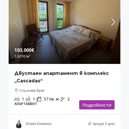
103,000€
1,807€
/м²
Двустаен апартамент в комплекс
„Cascadas“
Слънчев бряг
1
1
57
кв. м
2
АПАРТАМЕНТ
Подробности
Юлия Хоменко
преди 3 дни