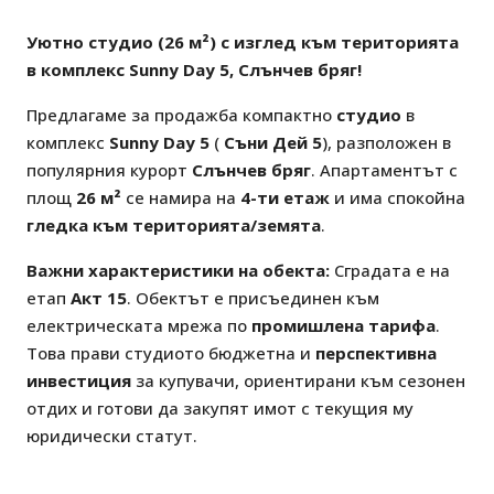
Уютно студио (26 м²) с изглед към територията
в комплекс Sunny Day 5, Слънчев бряг!
Предлагаме за продажба компактно
студио
в
комплекс
Sunny Day 5
(
Съни Дей 5
), разположен в
популярния курорт
Слънчев бряг
. Апартаментът с
площ
26 м²
се намира на
4-ти етаж
и има спокойна
гледка към територията/земята
.
Важни характеристики на обекта:
Сградата е на
етап
Акт 15
. Обектът е присъединен към
електрическата мрежа по
промишлена тарифа
.
Това прави студиото бюджетна и
перспективна
инвестиция
за купувачи, ориентирани към сезонен
отдих и готови да закупят имот с текущия му
юридически статут.