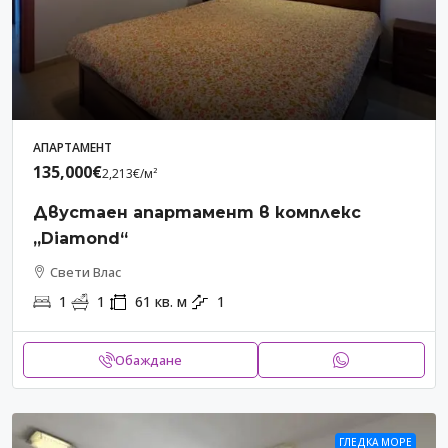
АПАРТАМЕНТ
135,000€
2,213€
/м²
Двустаен апартамент в комплекс
„Diamond“
Свети Влас
1
1
61
кв. м
1
Обаждане
ГЛЕДКА МОРЕ