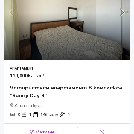
АПАРТАМЕНТ
110,000€
753€
/м²
Четиристаен апартамент в комплекса
“Sunny Day 3”
Слънчев бряг
3
1
146
кв. м
4
Обаждане