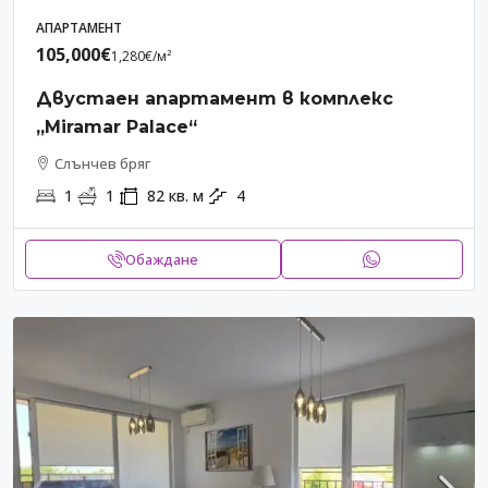
АПАРТАМЕНТ
105,000€
1,280€
/м²
Двустаен апартамент в комплекс
„Miramar Palace“
Слънчев бряг
1
1
82
кв. м
4
Обаждане