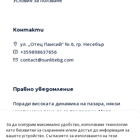
Условия за ползване
Контакти
ул. „Отец Паисий“ № 6, гр. Несебър
+359898637656
contact@sunlitebg.com
Правно уведомление
Поради високата динамика на пазара, някои
имоти може вече да са продадени. Моля,
уточнявайте наличността и актуалността на
За да осигурим максимално удобство, използваме технологии
информацията с мениджъра.
като бисквитки за съхранение и/или достъп до информация за
вашето устройство. Съгласието за използването на тези