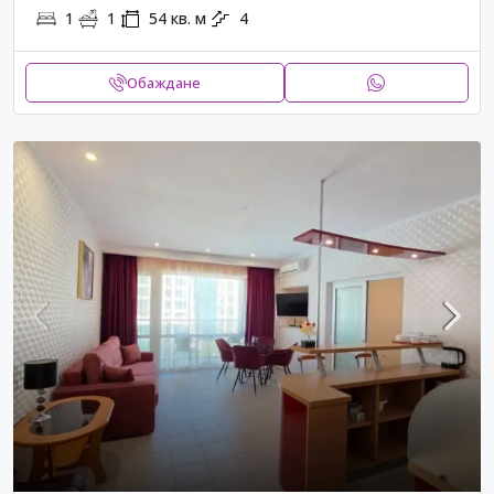
1
1
54
кв. м
4
Обаждане