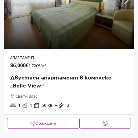
АПАРТАМЕНТ
86,000€
1,720€
/м²
Двустаен апартамент в комплекс
„Belle View“
Свети Влас
1
1
50
кв. м
2
Обаждане