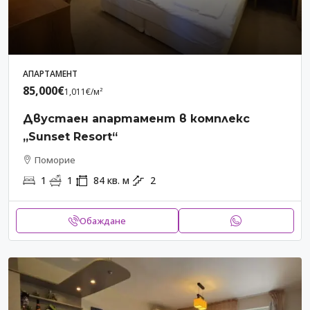
АПАРТАМЕНТ
85,000€
1,011€
/м²
Двустаен апартамент в комплекс
„Sunset Resort“
Поморие
1
1
84
кв. м
2
Обаждане