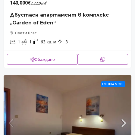
140,000€
2,222€
/м²
Двустаен апартамент в комплекс
„Garden of Eden“
Свети Влас
1
1
63
кв. м
3
Обаждане
ГЛЕДКА МОРЕ