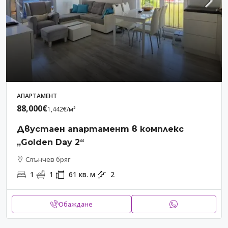
АПАРТАМЕНТ
88,000€
1,442€
/м²
Двустаен апартамент в комплекс
„Golden Day 2“
Слънчев бряг
1
1
61
кв. м
2
Обаждане