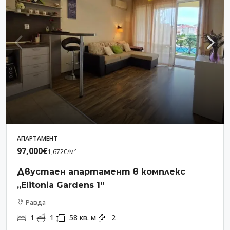
АПАРТАМЕНТ
97,000€
1,672€
/м²
Двустаен апартамент в комплекс
„Elitonia Gardens 1“
Равда
1
1
58
кв. м
2