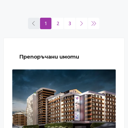
1
2
3
Препоръчани имоти