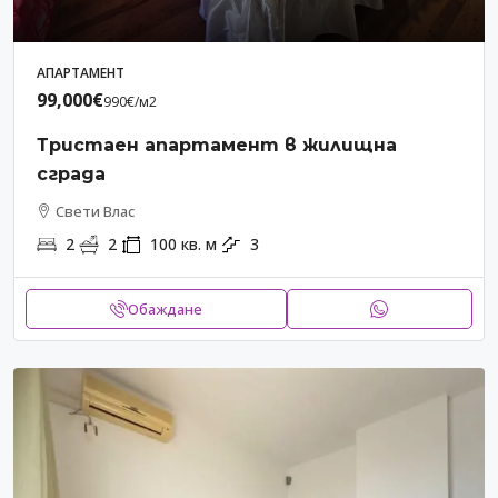
АПАРТАМЕНТ
99,000€
990€
/м2
Тристаен апартамент в жилищна
сграда
Свети Влас
2
2
100
кв. м
3
Обаждане