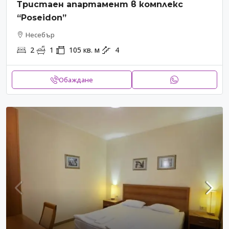
Тристаен апартамент в комплекс
“Poseidon”
Несебър
2
1
105
кв. м
4
Обаждане