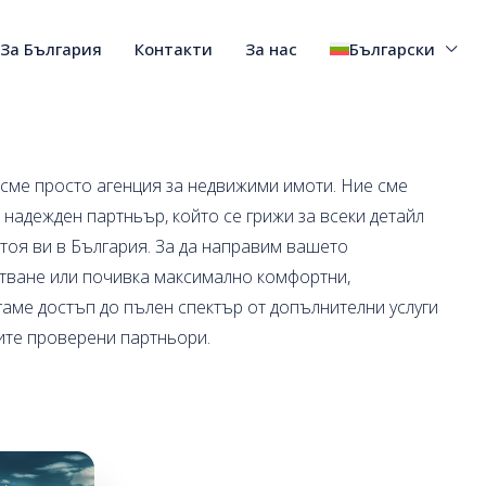
За България
Контакти
За нас
Български
 сме просто агенция за недвижими имоти. Ние сме
 надежден партньър, който се грижи за всеки детайл
стоя ви в България. За да направим вашето
тване или почивка максимално комфортни,
гаме достъп до пълен спектър от допълнителни услуги
ите проверени партньори.