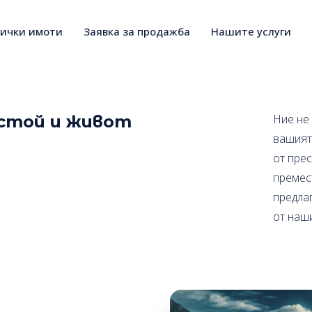
сички имоти
Заявка за продажба
Нашите услуги
естой и живот
Ние не
вашият
от пре
премес
предла
от наш