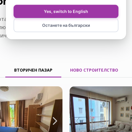
оти за продажба
Yes, switch to English
ВЗЕМЕТЕ ESIM КАРТА
ртаменти, къщи и вили. Разполагаме
Останете на български
ключително и предложения, които не
САМОЛЕТЕН БИЛЕТ
лично.
ВТОРИЧЕН ПАЗАР
НОВО СТРОИТЕЛСТВО