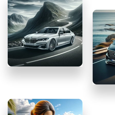
TOP RENT-A-CAR
Коли под наем
GETTRANSF
Тран