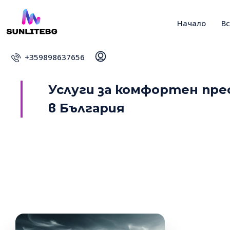
Начало
В
+359898637656
Услуги за комфортен пр
в България