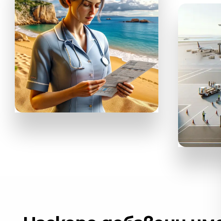
НАЕМЕТЕ АВТОМОБИЛ
ЗАЯВЕТЕ Т
EKTA
Застраховане
AVIASALES
Търс
само