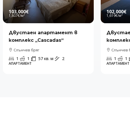
103,000€
102,000€
1,807€
/м²
1,619€
/м²
Двустаен апартамент в
Двустае
комплекс „Cascadas“
комплекс
Слънчев бряг
Слънчев 
1
1
57
кв. м
2
1
1
АПАРТАМЕНТ
АПАРТАМЕНТ