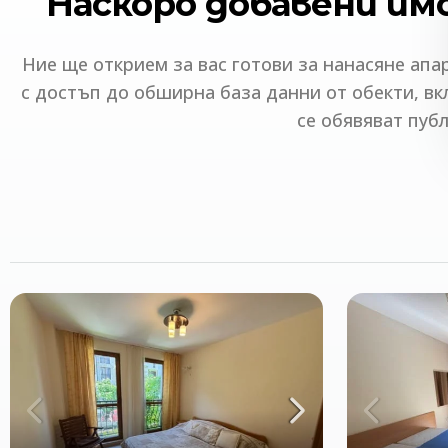
Наскоро добавени им
НАПРАВЕТЕ ЗАСТРАХОВКА
Ние ще открием за вас готови за нанасяне апа
с достъп до обширна база данни от обекти, в
НАМЕРЕТЕ 
се обявяват пуб