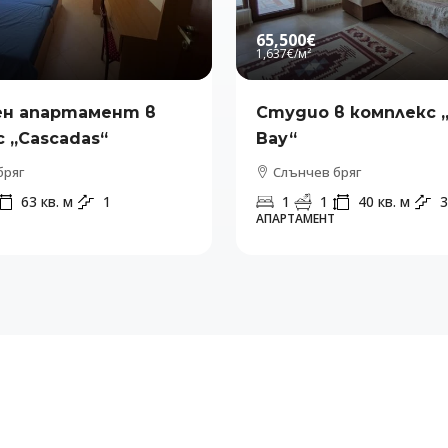
65,500€
1,637€
/м²
н апартамент в
Студио в комплекс 
 „Cascadas“
Bay“
бряг
Слънчев бряг
63
кв. м
1
1
1
40
кв. м
3
АПАРТАМЕНТ