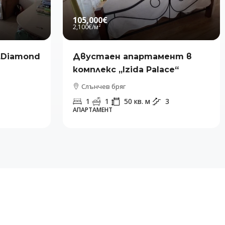
105,000€
2,100€
/м²
„Diamond
Двустаен апартамент в
комплекс „Izida Palace“
Слънчев бряг
1
1
50
кв. м
3
АПАРТАМЕНТ