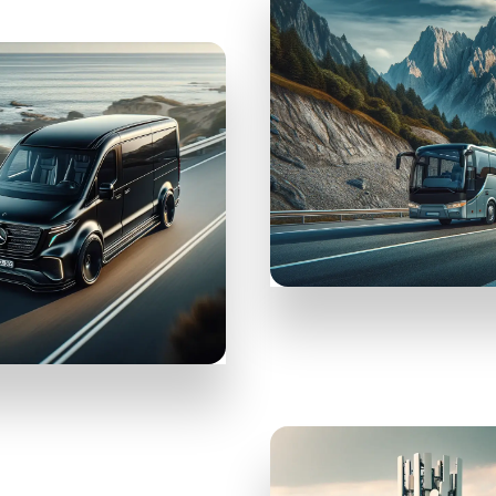
12GO
Автобуси и
влакове
ER
сфери