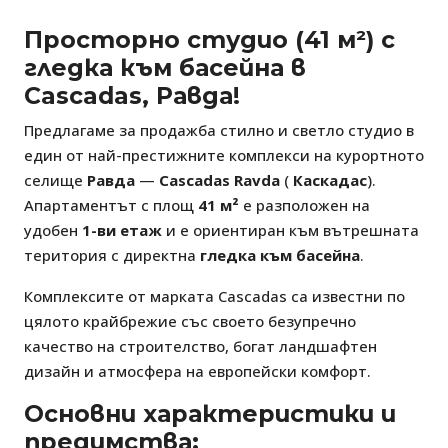
Просторно студио (41 м²) с
гледка към басейна в
Cascadas, Равда!
Предлагаме за продажба стилно и светло студио в
един от най-престижните комплекси на курортното
селище
Равда
—
Cascadas Ravda
(
Каскадас
).
Апартаментът с площ
41 м²
е разположен на
удобен
1-ви етаж
и е ориентиран към вътрешната
територия с директна
гледка към басейна
.
Комплексите от марката Cascadas са известни по
цялото крайбрежие със своето безупречно
качество на строителство, богат ландшафтен
дизайн и атмосфера на европейски комфорт.
Основни характеристики и
предимства: