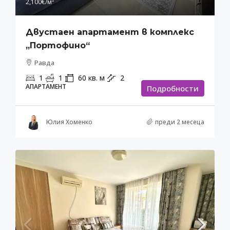
2,100€
/м²
Двустаен апартамент в комплекс
„Портофино“
Равда
1
1
60
кв. м
2
АПАРТАМЕНТ
Подробности
Юлия Хоменко
преди 2 месеца