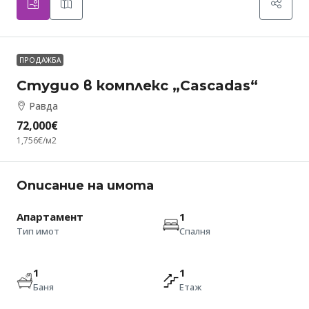
ПРОДАЖБА
Студио в комплекс „Cascadas“
Равда
72,000€
1,756€
/м2
Описание на имота
Апартамент
1
Тип имот
Спалня
1
1
Баня
Етаж