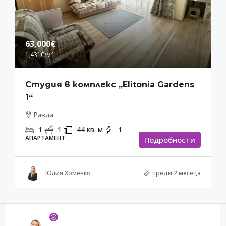
63,000€
1,431€
/м²
Студия в комплекс „Elitonia Gardens
1“
Равда
1
1
44
кв. м
1
АПАРТАМЕНТ
Подробности
Юлия Хоменко
преди 2 месеца