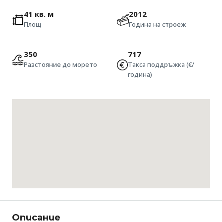
41 кв. м
2012
Площ
Година на строеж
350
717
Разстояние до морето
Такса поддръжка (€/
година)
Описание