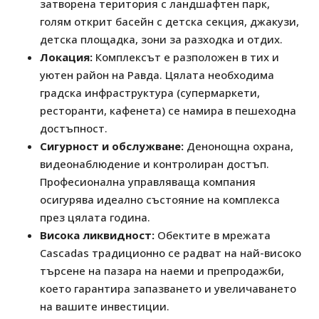
затворена територия с ландшафтен парк,
голям открит басейн с детска секция, джакузи,
детска площадка, зони за разходка и отдих.
Локация:
Комплексът е разположен в тих и
уютен район на Равда. Цялата необходима
градска инфраструктура (супермаркети,
ресторанти, кафенета) се намира в пешеходна
достъпност.
Сигурност и обслужване:
Денонощна охрана,
видеонаблюдение и контролиран достъп.
Професионална управляваща компания
осигурява идеално състояние на комплекса
през цялата година.
Висока ликвидност:
Обектите в мрежата
Cascadas традиционно се радват на най-високо
търсене на пазара на наеми и препродажби,
което гарантира запазването и увеличаването
на вашите инвестиции.