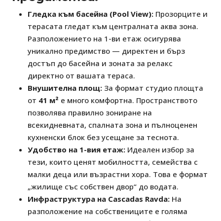
Гледка към басейна (Pool View):
Прозорците и
терасата гледат към централната аква зона.
Разположението на 1-ви етаж осигурява
уникално предимство — директен и бърз
достъп до басейна и зоната за релакс
директно от вашата тераса.
Внушителна площ:
За формат студио площта
от
41 м²
е много комфортна. Пространството
позволява правилно зониране на
всекидневната, спалната зона и пълноценен
кухненски блок без усещане за теснота.
Удобство на 1-вия етаж:
Идеален избор за
тези, които ценят мобилността, семейства с
малки деца или възрастни хора. Това е формат
„жилище със собствен двор“ до водата.
Инфраструктура на Cascadas Ravda:
На
разположение на собствениците е голяма