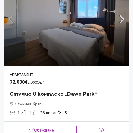
АПАРТАМЕНТ
72,000€
2,000€
/м²
Студио в комплекс „Dawn Park“
Слънчев бряг
1
1
36
кв. м
5
Обаждане