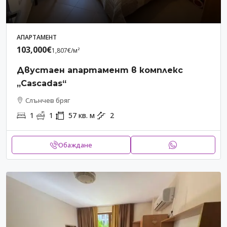
АПАРТАМЕНТ
103,000€
1,807€
/м²
Двустаен апартамент в комплекс
„Cascadas“
Слънчев бряг
1
1
57
кв. м
2
Обаждане