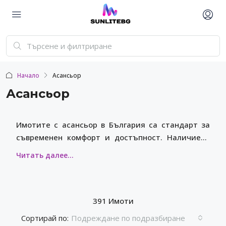
Начало
Асансьор
Асансьор
Имотите с асансьор в България са стандарт за
съвременен комфорт и достъпност. Наличието
на качествено подемно оборудване прави
обитаването удобно за всички категории жители
и значително повишава ликвидността на обекта.
391 Имоти
Сортирай по:
Подреждане по подразбиране