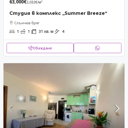
63,000€
2,032€
/м²
Студия в комплекс „Summer Breeze“
Слънчев бряг
1
1
31
кв. м
4
Обаждане