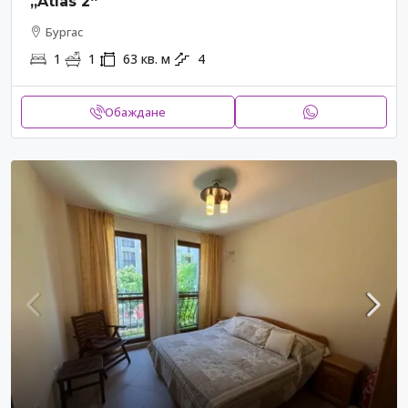
„Atlas 2“
Бургас
1
1
63
кв. м
4
Обаждане