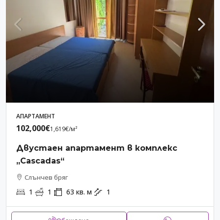
АПАРТАМЕНТ
102,000€
1,619€
/м²
Двустаен апартамент в комплекс
„Cascadas“
Слънчев бряг
1
1
63
кв. м
1