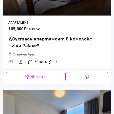
АПАРТАМЕНТ
105,000€
2,100€
/м²
Двустаен апартамент в комплекс
„Izida Palace“
Слънчев бряг
1
1
50
кв. м
3
Обаждане