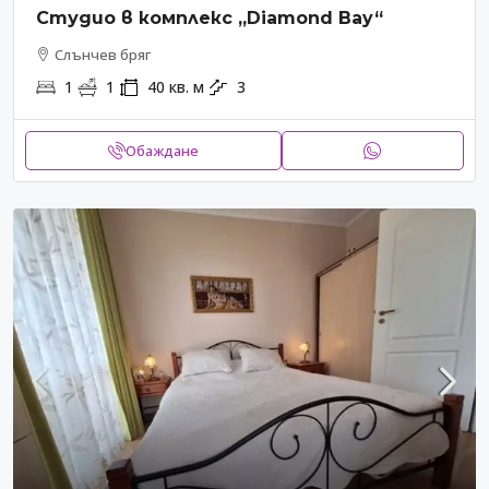
Студио в комплекс „Diamond Bay“
Слънчев бряг
1
1
40
кв. м
3
Обаждане