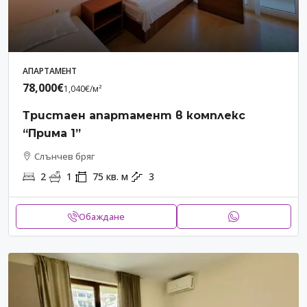
АПАРТАМЕНТ
78,000€
1,040€
/м²
Тристаен апартамент в комплекс
“Прима 1”
Слънчев бряг
2
1
75
кв. м
3
Обаждане