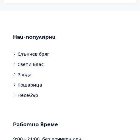
Най-популярни
Слънчев бряг
Свети Влас
Равда
Кошарица
Несебър
Работно време
9:00 - 21:00, без почивен ден