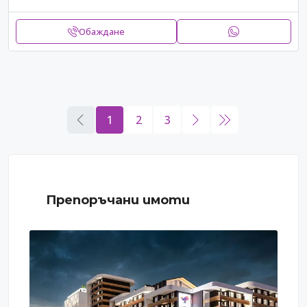
Обаждане
1
2
3
Препоръчани имоти