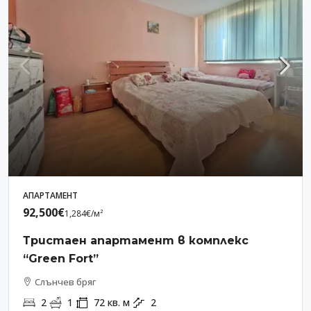
АПАРТАМЕНТ
92,500€
1,284€
/м²
Тристаен апартамент в комплекс
“Green Fort”
Слънчев бряг
2
1
72
кв. м
2