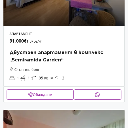
АПАРТАМЕНТ
91,000€
1,070€
/м²
Двустаен апартамент в комплекс
„Semiramida Garden“
Слънчев бряг
1
1
85
кв. м
2
Обаждане