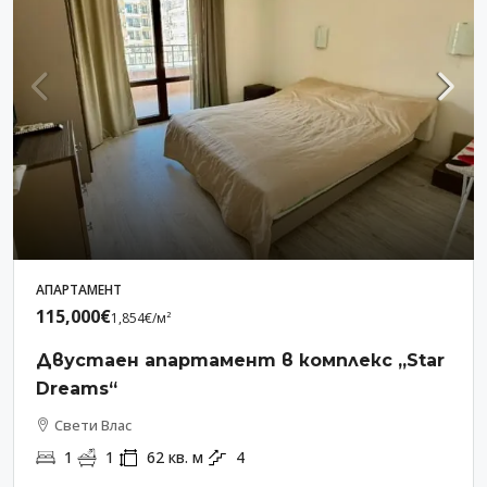
АПАРТАМЕНТ
115,000€
1,854€
/м²
Двустаен апартамент в комплекс „Star
Dreams“
Свети Влас
1
1
62
кв. м
4