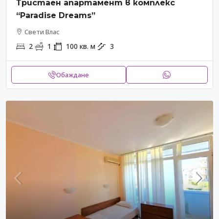
Тристаен апартамент в комплекс
“Paradise Dreams”
Свети Влас
2
1
100
кв. м
3
Обаждане