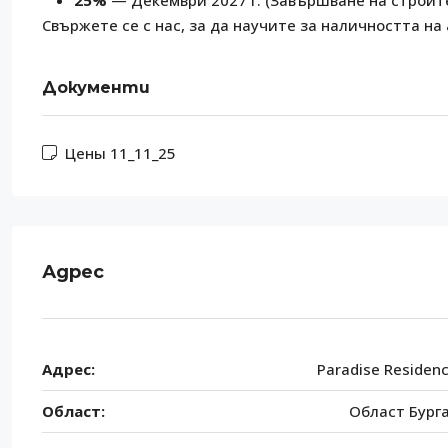
25%
— Декември 2027 г. (Завършване на строит
Свържете се с нас, за да научите за наличността н
Документи
Цены 11_11_25
Адрес
Адрес:
Paradise Residen
Област:
Област Бург