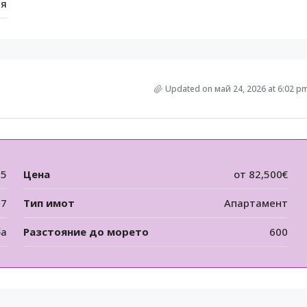
ия
Updated on май 24, 2026 at 6:02 p
65
Цена
от
82,500€
27
Тип имот
Апартамент
ба
Разстояние до морето
600