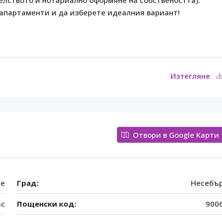
елството и нотариално оформяне на собствеността).
а апартаменти и да изберете идеалния вариант!
Изтегляне
Отвори в Google Карти
ce
Град:
Несебъ
ас
Пощенски код:
900