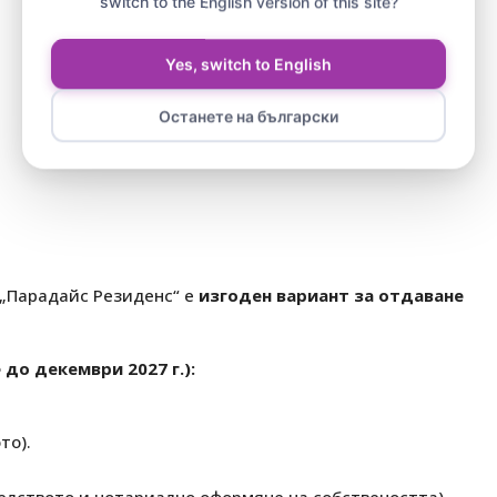
switch to the English version of this site?
Yes, switch to English
Останете на български
 „Парадайс Резиденс“ е
изгоден вариант за отдаване
до декември 2027 г.):
то).