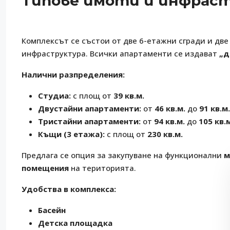
Типове имоти и инфрас
Комплексът се състои от две 6-етажни сгради и д
инфраструктура. Всички апартаменти се издават
„д
Налични разпределения:
Студиа:
с площ от
39 кв.м.
Двустайни апартаменти:
от
46 кв.м.
до
91 кв.м.
Тристайни апартаменти:
от
94 кв.м.
до
105 кв.
Къщи (3 етажа):
с площ от
230 кв.м.
Предлага се опция за закупуване на функционални
м
помещения
на територията.
Удобства в комплекса:
Басейн
Детска площадка