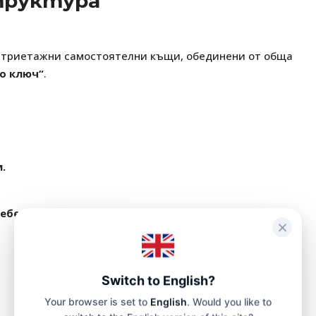
труктура
ве триетажни самостоятелни къщи, обединени от обща
о ключ“
.
м.
ебелни пакети
, както и
паркоместа
и
складови
Switch to English?
Your browser is set to
English
. Would you like to