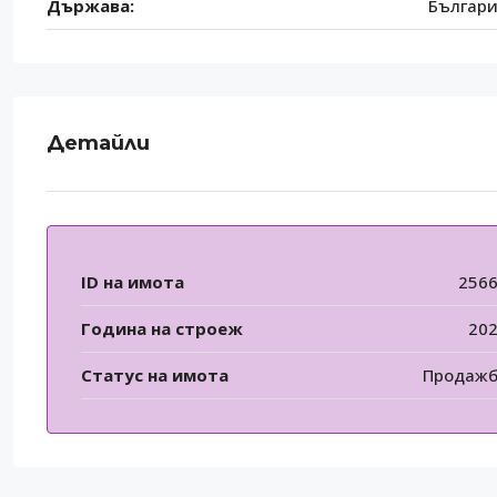
Държава:
Българ
Детайли
ID на имота
256
Година на строеж
20
Статус на имота
Продаж