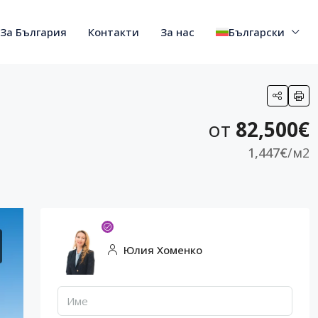
За България
Контакти
За нас
Български
от
82,500€
1,447€
/м2
Юлия Хоменко