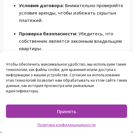
Условия договора:
Внимательно проверяйте
условия аренды, чтобы избежать скрытых
платежей.
Проверка безопасности:
Убедитесь, что
собственник является законным владельцем
квартиры.
Обратившись в SunliteBG, вы
Чтобы обеспечить максимальное удобство, мы используем такие
технологии, как файлы cookie, для хранения и/или доступа к
сможете получить
информации о вашем устройстве. Согласие на использование
этих технологий позволит нам обрабатывать на этом сайте такие
профессиональную помощь в
данные, как история просмотра или уникальные
вопросах аренды и покупки
идентификаторы.
недвижимости в Солнечном Береге.
Принять
Сравнение: SunliteBG и
другие агентства
Политика конфиденциальности