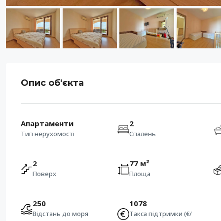
Опис об'єкта
Апартаменти
2
Тип нерухомості
Спалень
2
77 м²
Поверх
Площа
250
1078
Відстань до моря
Такса підтримки (€/