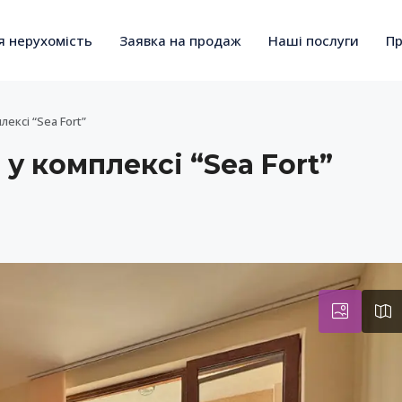
я нерухомість
Заявка на продаж
Наші послуги
Пр
ексі “Sea Fort”
у комплексі “Sea Fort”