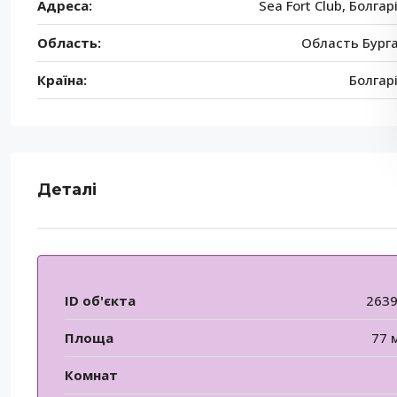
Адреса:
Sea Fort Club, Болгар
Область:
Область Бург
Країна:
Болгар
Деталі
ID об'єкта
263
Площа
77 
Комнат