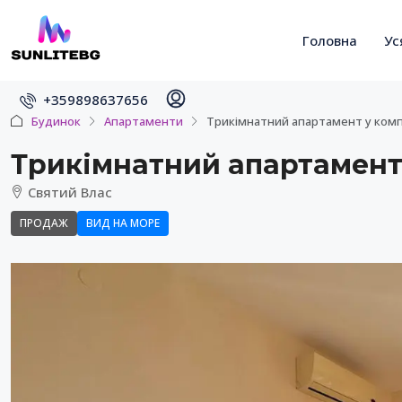
Головна
Ус
+359898637656
Будинок
Апартаменти
Трикімнатний апартамент у компл
Трикімнатний апартамент 
Святий Влас
ПРОДАЖ
ВИД НА МОРЕ