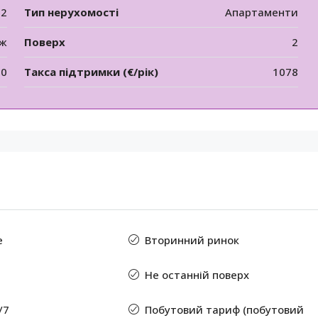
12
Тип нерухомості
Апартаменти
аж
Поверх
2
50
Такса підтримки (€/рік)
1078
е
Вторинний ринок
Не останній поверх
/7
Побутовий тариф (побутовий