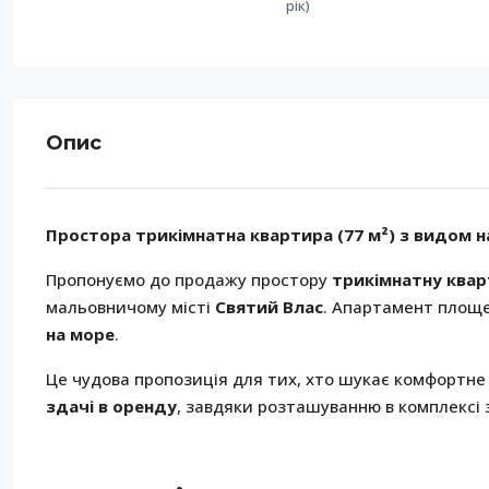
рік)
Опис
Простора трикімнатна квартира (77 м²) з видом на
Пропонуємо до продажу простору
трикімнатну ква
мальовничому місті
Святий Влас
. Апартамент пло
на море
.
Це чудова пропозиція для тих, хто шукає комфортне
здачі в оренду
, завдяки розташуванню в комплексі 