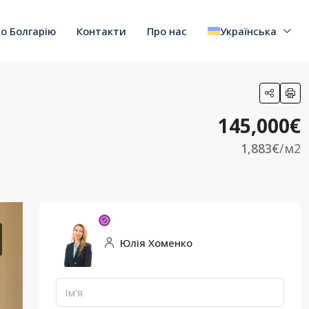
о Болгарію
Контакти
Про нас
Українська
145,000€
1,883€
/м2
Юлія Хоменко