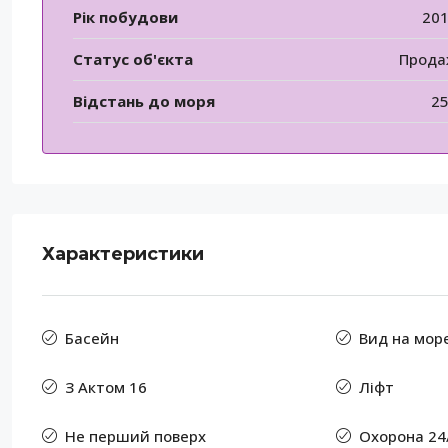
Рік побудови
20
Статус об'єкта
Прод
Відстань до моря
2
Характеристики
Басейн
Вид на мор
З Актом 16
Ліфт
Не перший поверх
Охорона 24