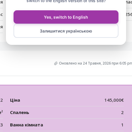
switch to the English version of this site?
ія
Місто:
Святий Вла
ас
Індекс:
825
Yes, switch to English
ія
Залишитися українською
Оновлено на 24 Травня, 2026 при 6:05 p
92
Ціна
145,000€
м²
Спалень
2
3
Ванна кімната
1