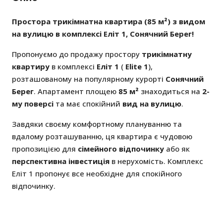
Простора трикімнатна квартира (85 м²) з видом
на вулицю в комплексі Еліт 1, Сонячний Берег!
Пропонуємо до продажу простору
трикімнатну
квартиру
в комплексі
Еліт 1
(
Elite 1
),
розташованому на популярному курорті
Сонячний
Берег
. Апартамент площею
85 м²
знаходиться на
2-
му поверсі
та має спокійний
вид на вулицю
.
Завдяки своєму комфортному плануванню та
вдалому розташуванню, ця квартира є чудовою
пропозицією для
сімейного відпочинку
або як
перспективна інвестиція
в нерухомість. Комплекс
Еліт 1 пропонує все необхідне для спокійного
відпочинку.