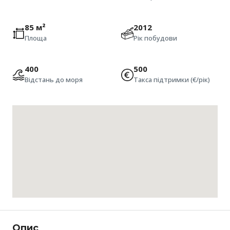
85 м²
2012
Площа
Рік побудови
400
500
Відстань до моря
Такса підтримки (€/рік)
Опис