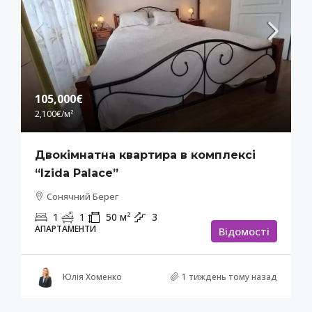
105,000€
2,100€
/м²
Двокімнатна квартира в комплексі
“Izida Palace”
Сонячний Берег
1
1
50
м²
3
АПАРТАМЕНТИ
Відомості
Юлія Хоменко
1 тиждень тому назад