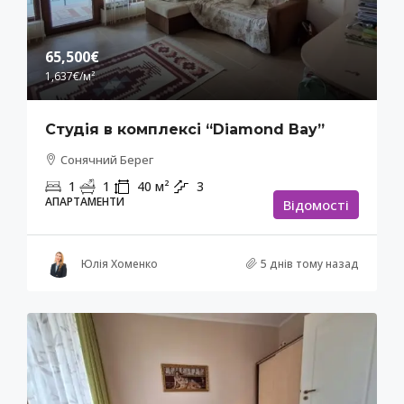
65,500€
1,637€
/м²
Студія в комплексі “Diamond Bay”
Сонячний Берег
1
1
40
м²
3
АПАРТАМЕНТИ
Відомості
Юлія Хоменко
5 днів тому назад