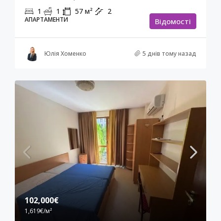
1
1
57
м²
2
АПАРТАМЕНТИ
Відомості
Юлія Хоменко
5 днів тому назад
102,000€
1,619€
/м²