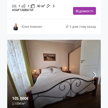
1
1
40
м²
3
АПАРТАМЕНТИ
Відомості
Юлія Хоменко
5 днів тому назад
105,000€
2,100€
/м²