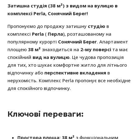
Затишна студія (38 м²) з видом на вулицю в
комплексі Perla, Сонячний Берег!
Пропонуємо до продажу затишну
студію
в
комплексі
Perla
(
Перла
), розташованому на
популярному курорті
Сонячний Берег
. Апартамент
площею
38 м²
знаходиться на
2-му поверсі
та має
спокійний
вид на вулицю
. Це чудова пропозиція
для тих, хто шукає комфортне житло для літнього
відпочинку або
перспективне вкладення
в
нерухомість. Комплекс Perla пропонує все необхідне
для спокійного відпочинку.
Ключові переваги:
Простора площа:
38 м²
з функціональним