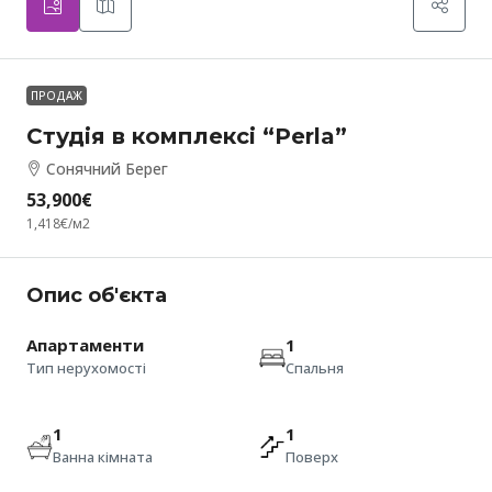
ПРОДАЖ
Студія в комплексі “Perla”
Сонячний Берег
53,900€
1,418€
/м2
Опис об'єкта
Апартаменти
1
Тип нерухомості
Спальня
1
1
Ванна кімната
Поверх