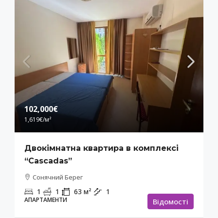
102,000€
1,619€
/м²
Двокімнатна квартира в комплексі
“Cascadas”
Сонячний Берег
1
1
63
м²
1
АПАРТАМЕНТИ
Відомості