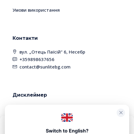
Умови використання
Контакти
вул. „Отець Паїсій“ 6, Несебр
+359898637656
contact@sunlitebg.com
Дисклеймер
У зв'язку з високою динамікою ринку, деякі
об'єкти нерухомості вже можуть бути продані.
Будь ласка, уточнюйте наявність та
Щоб забезпечити максимальну зручність, ми використовуємо
Switch to English?
актуальність інформації у менеджера.