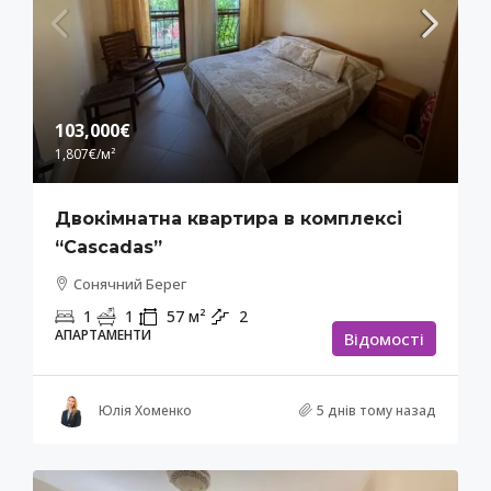
103,000€
1,807€
/м²
Двокімнатна квартира в комплексі
“Cascadas”
Сонячний Берег
1
1
57
м²
2
АПАРТАМЕНТИ
Відомості
Юлія Хоменко
5 днів тому назад