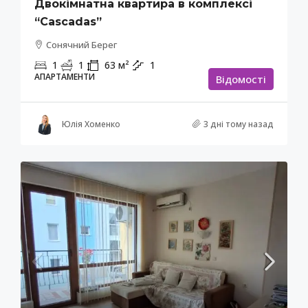
Двокімнатна квартира в комплексі
“Cascadas”
Сонячний Берег
1
1
63
м²
1
АПАРТАМЕНТИ
Відомості
Юлія Хоменко
3 дні тому назад