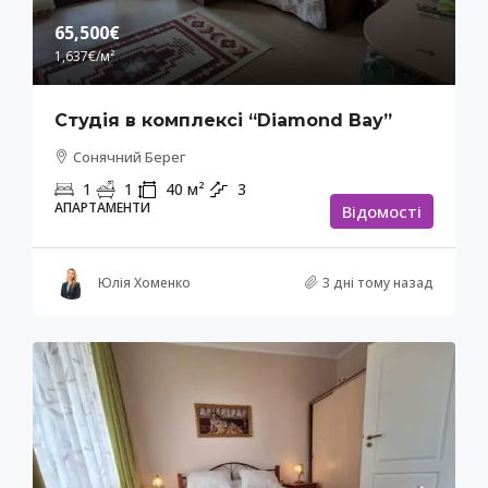
65,500€
1,637€
/м²
Студія в комплексі “Diamond Bay”
Сонячний Берег
1
1
40
м²
3
АПАРТАМЕНТИ
Відомості
Юлія Хоменко
3 дні тому назад