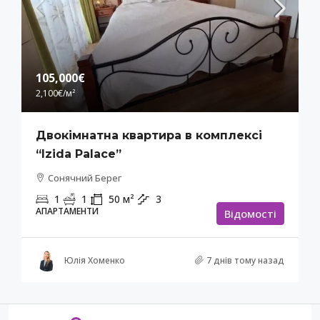
105,000€
2,100€
/м²
Двокімнатна квартира в комплексі
“Izida Palace”
Сонячний Берег
1
1
50
м²
3
АПАРТАМЕНТИ
Відомості
Юлія Хоменко
7 днів тому назад