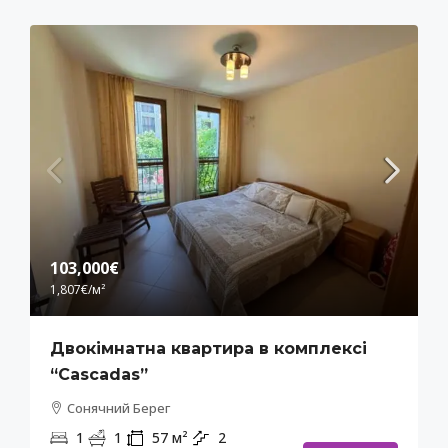
103,000€
1,807€
/м²
Двокімнатна квартира в комплексі
“Cascadas”
Сонячний Берег
1
1
57
м²
2