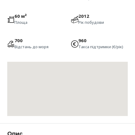
60 м²
2012
Площа
Рік побудови
700
960
Відстань до моря
Такса підтримки (€/рік)
Опис