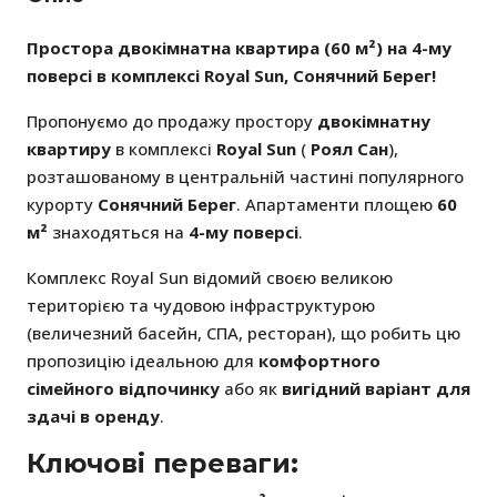
Простора двокімнатна квартира (60 м²) на 4-му
поверсі в комплексі Royal Sun, Сонячний Берег!
Пропонуємо до продажу простору
двокімнатну
квартиру
в комплексі
Royal Sun
(
Роял Сан
),
розташованому в центральній частині популярного
курорту
Сонячний Берег
. Апартаменти площею
60
м²
знаходяться на
4-му поверсі
.
Комплекс Royal Sun відомий своєю великою
територією та чудовою інфраструктурою
(величезний басейн, СПА, ресторан), що робить цю
пропозицію ідеальною для
комфортного
сімейного відпочинку
або як
вигідний варіант для
здачі в оренду
.
Ключові переваги: