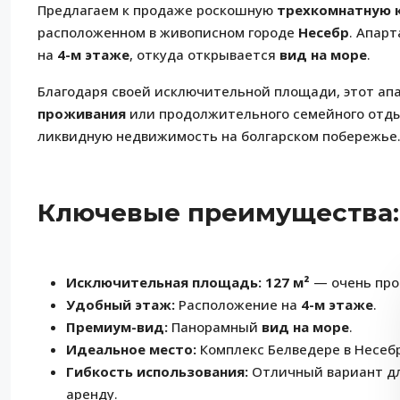
Предлагаем к продаже роскошную
трехкомнатную 
расположенном в живописном городе
Несебр
. Апар
на
4-м этаже
, откуда открывается
вид на море
.
Благодаря своей исключительной площади, этот ап
проживания
или продолжительного семейного отды
ликвидную недвижимость на болгарском побережье
Ключевые преимущества:
Исключительная площадь:
127 м²
— очень про
Удобный этаж:
Расположение на
4-м этаже
.
Премиум-вид:
Панорамный
вид на море
.
Идеальное место:
Комплекс Белведере в Несеб
Гибкость использования:
Отличный вариант для
аренду.