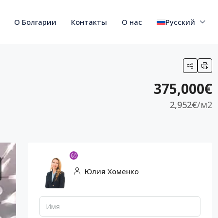
О Болгарии
Контакты
О нас
Русский
375,000€
2,952€
/м2
Юлия Хоменко