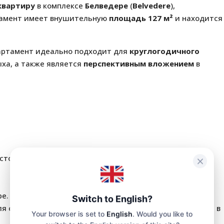
квартиру
в комплексе
Белведере
(
Belvedere
),
тамент имеет внушительную
площадь 127 м²
и находится
артамент идеально подходит для
круглогодичного
ха, а также является
перспективным вложением
в
.
сторное жилье для трех комнат.
ре.
Switch to English?
 собственного отдыха или получения дохода от сдачи в
Your browser is set to
English
. Would you like to