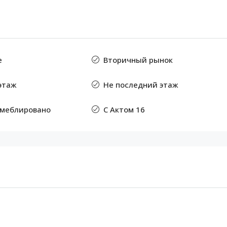
е
Вторичный рынок
этаж
Не последний этаж
 меблировано
С Актом 16