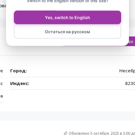
switch to the English version of this site?
овать просмотр!
Yes, switch to English
Остаться на русском
Открыть на Google Картах
re
Город:
Несеб
ас
Индекс:
823
ия
Обновлено 5 октября, 2025 в 3:00 д