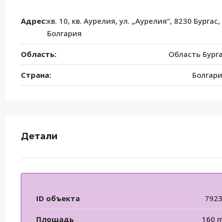
Адрес:
кв. 10, кв. Аурелия, ул. „Аурелия“, 8230 Бургас,
Болгария
Область:
Область Бург
Страна:
Болгар
Детали
ID объекта
792
Площадь
160 