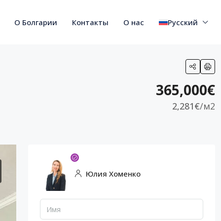
О Болгарии
Контакты
О нас
Русский
365,000€
2,281€
/м2
Юлия Хоменко