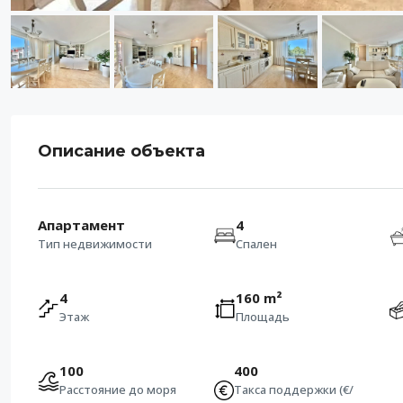
Описание объекта
Апартамент
4
Тип недвижимости
Спален
4
160 m²
Этаж
Площадь
100
400
Расстояние до моря
Такса поддержки (€/