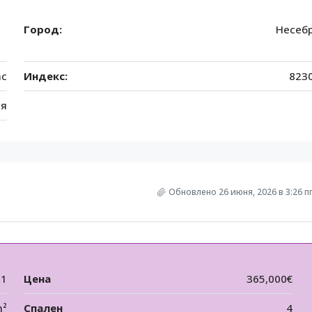
Город:
Несеб
ас
Индекс:
823
ия
Обновлено 26 июня, 2026 в 3:26 п
31
Цена
365,000€
m²
Спален
4