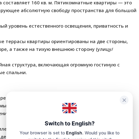
составляет 160 кв. м. Пятикомнатные квартиры — это
ирующее абсолютную свободу пространства для большой
ый уровень естественного освещения, приватность и
е террасы квартиры ориентированы на две стороны,
ре, а также на тихую внешнюю сторону (улицу/
йная структура, включающая огромную гостиную с
ые спальни.
тренняя территория.
амых маленьких жильцов.
ния и надежная охрана.
Switch to English?
илей.
Your browser is set to
English
. Would you like to
идеальным для постоянного проживания.