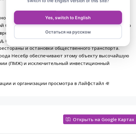
switch to the English version of this site?
ной, новой и активно развивающейся части Несебра
Yes, switch to English
ной близости от песчаных пляжей. Этот район полностью
Остаться на русском
время года. В шаговой доступности сосредоточена вся
д, крупные супермаркеты, спортивные и детские
рестораны и остановки общественного транспорта.
орода Несебр обеспечивают этому объекту высочайшую
ании (ПМЖ) и исключительный инвестиционный
ации и организации просмотра в Лайфстайл 4!
Открыть на Google Картах