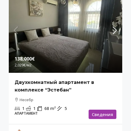
138,000€
2,029€
/м2
Двухкомнатный апартамент в
комплексе “Эстебан”
Несебр
1
1
68
m²
5
АПАРТАМЕНТ
Cведения