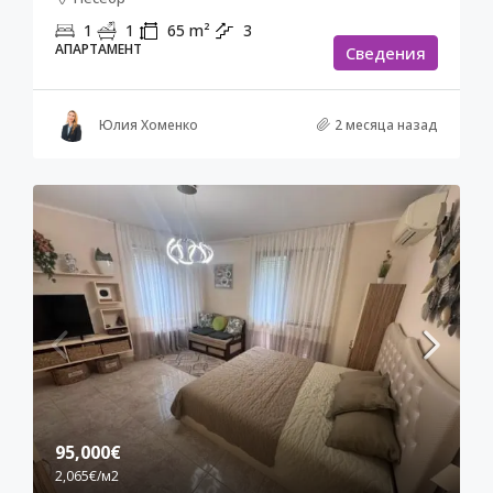
1
1
65
m²
3
АПАРТАМЕНТ
Cведения
Юлия Хоменко
2 месяца назад
95,000€
2,065€
/м2