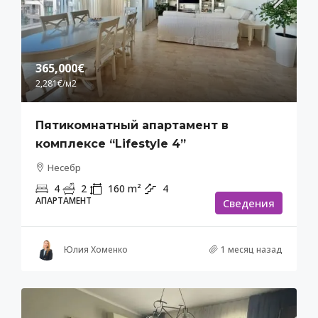
365,000€
2,281€
/м2
Пятикомнатный апартамент в
комплексе “Lifestyle 4”
Несебр
4
2
160
m²
4
АПАРТАМЕНТ
Cведения
Юлия Хоменко
1 месяц назад