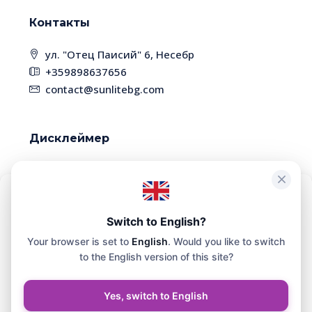
Контакты
ул. "Отец Паисий" 6, Несебр
+359898637656
contact@sunlitebg.com
Дисклеймер
В связи с высокой динамикой рынка,
некоторые объекты недвижимости могут быть
уже проданы. Пожалуйста, уточняйте наличие
Чтобы обеспечить максимальное удобство, мы используем такие
технологии, как файлы cookie, для хранения и/или доступа к
Switch to English?
и актуальность информации у менеджера
информации о вашем устройстве. Согласие на использование
Your browser is set to
English
. Would you like to switch
этих технологий позволит нам обрабатывать на этом сайте такие
данные, как история просмотра или уникальные
to the English version of this site?
идентификаторы.
© SunliteBG - Все права защищены. Сайт разработан и
Yes, switch to English
поддерживается СЕР СХЕМА ЕООД.